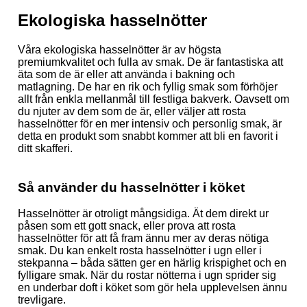
Ekologiska hasselnötter
Våra ekologiska hasselnötter är av högsta
premiumkvalitet och fulla av smak.
De är fantastiska att
äta som de är eller att använda i bakning och
matlagning. De har en rik och fyllig smak som förhöjer
allt från enkla mellanmål till festliga bakverk. Oavsett om
du njuter av dem som de är, eller väljer att rosta
hasselnötter för en mer intensiv och personlig smak, är
detta en produkt som snabbt kommer att bli en favorit i
ditt skafferi.
Så använder du hasselnötter i köket
Hasselnötter är otroligt mångsidiga. Ät dem direkt ur
påsen som ett gott snack, eller prova att rosta
hasselnötter för att få fram ännu mer av deras nötiga
smak. Du kan enkelt rosta hasselnötter i ugn eller i
stekpanna – båda sätten ger en härlig krispighet och en
fylligare smak. När du rostar nötterna i ugn sprider sig
en underbar doft i köket som gör hela upplevelsen ännu
trevligare.