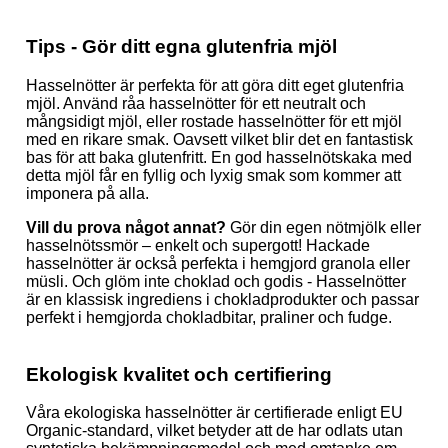
Tips - Gör ditt egna glutenfria mjöl
Hasselnötter är perfekta för att göra ditt eget glutenfria
mjöl. Använd råa hasselnötter för ett neutralt och
mångsidigt mjöl, eller rostade hasselnötter för ett mjöl
med en rikare smak. Oavsett vilket blir det en fantastisk
bas för att baka glutenfritt. En god hasselnötskaka med
detta mjöl får en fyllig och lyxig smak som kommer att
imponera på alla.
Vill du prova något annat?
Gör din egen nötmjölk eller
hasselnötssmör – enkelt och supergott! Hackade
hasselnötter är också perfekta i hemgjord granola eller
müsli. Och glöm inte choklad och godis - Hasselnötter
är en klassisk ingrediens i chokladprodukter och passar
perfekt i hemgjorda chokladbitar, praliner och fudge.
Ekologisk kvalitet och certifiering
Våra ekologiska hasselnötter är certifierade enligt EU
Organic-standard, vilket betyder att de har odlats utan