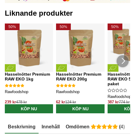
Liknande produkter
50%
50%
50%
Hasselnötter Premium
Hasselnötter Premium
Hasselnötter
RAW EKO 1kg
RAW EKO 200g
RAW EKO 500
paket
Rawfoodshop
Rawfoodshop
Rawfoodshop
239 kr
478 kr
62 kr
124 kr
387 kr
774 kr
KÖP NU
KÖP NU
KÖP 
Beskrivning
Innehåll
Omdömen
(
4
)
E