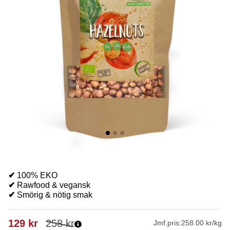
✔
100% EKO
✔
Rawfood & vegansk
✔
Smörig & nötig smak
129
kr
258
kr
Jmf.pris:
258.00 kr/kg