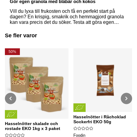
Gör egen granola med blåbär och kokos
Vill du lyxa till frukosten och få en perfekt start på
dagen? En krispig, smakrik och hemmagjord granola
kan vara precis det du söker. Testa att göra egen
granola fylld med blåbär och kokos – perfekt för
veganer och alla som gillar växtbaserade alternativ!
Se fler varor
50%
Hasselnötter i Råchoklad
Sockerfri EKO 50g
Hasselnötter skalade och
rostade EKO 1kg x 3 paket
Foodin