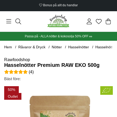
Bonus på allt du handlar
Din
Anta
.
Passa på - ALLA nötter & kokosolja 50% OFF 🥜
Hem
Råvaror & Dryck
Nötter
Hasselnötter
Hasselnötte
Rawfoodshop
Hasselnötter Premium RAW EKO 500g
Medelbetyg 5 av 5 Antal betyg 4
(
4
)
Bäst före:
Produktbilder Hasselnötter Premium RAW EKO 500g
50
Outlet