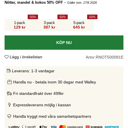
Nötter, mandel & kokos 50% OFF
–
Gäller tom. 17/8 2026
50
50
50
1-pack
3-pack
5-pack
129 kr
387 kr
645 kr
KÖP NU
Lägg i önskelistan
Artnr:
RNOT500081E
Leverans:
1-3 vardagar
Handla nu - betala inom 30 dagar med Walley
Fri standardfrakt över 499kr
Expressleverans möjlig i kassan
Handla tryggt med våra samarbetspartners