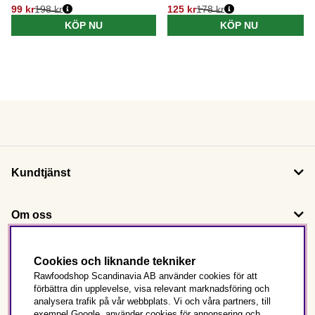
99 kr
198 kr
125 kr
178 kr
KÖP NU
KÖP NU
Kundtjänst
Om oss
Följ oss
Cookies och liknande tekniker
Rawfoodshop Scandinavia AB använder cookies för att
förbättra din upplevelse, visa relevant marknadsföring och
Det här är Rawfoodshop
analysera trafik på vår webbplats. Vi och våra partners, till
exempel Google, använder cookies för annonsering och