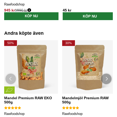
Rawfoodshop
945 kr
1890 kr
45 kr
Ordinarie pris:
KÖP NU
KÖP NU
Andra köpte även
50%
30%
Mandel Premium RAW EKO
Mandelmjöl Premium RAW
500g
500g
Rawfoodshop
Rawfoodshop