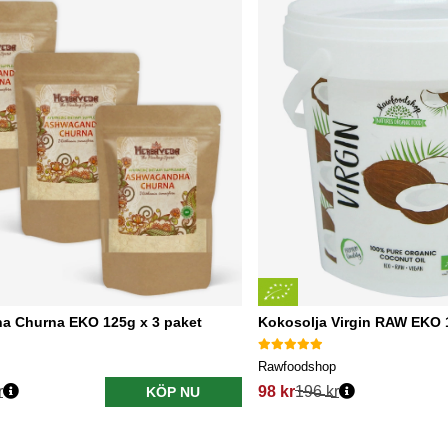
 Churna EKO 125g x 3 paket
Kokosolja Virgin RAW EKO 
Rawfoodshop
r
98 kr
196 kr
KÖP NU