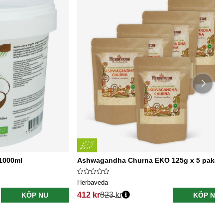
1000ml
Ashwagandha Churna EKO 125g x 5 paket
Herbaveda
412 kr
823 kr
KÖP NU
KÖP NU