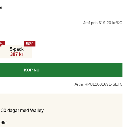
er
Jmf.pris:
619.20 kr/KG
50
5-pack
387 kr
KÖP NU
Artnr:
RPUL100169E-SET5
m 30 dagar med Walley
99kr