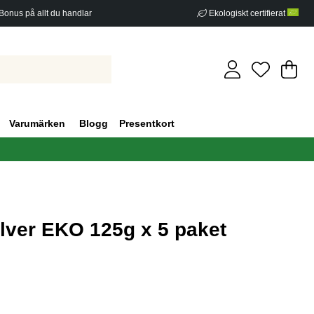
Bonus på allt du handlar
Ekologiskt certifierat
Di
An
.
Varumärken
Blogg
Presentkort
ver EKO 125g x 5 paket
g 0