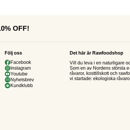
 10% OFF!
Följ oss
Det här är Rawfoodshop
Facebook
Vill du leva i en naturligar
Som en av Nordens största e-h
Instagram
råvaror, kosttillskott och raw
Youtube
vi startade: ekologiska råvaror
Nyhetsbrev
Kundklubb