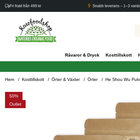
Fri frakt från 499 kr
Snabb leverans – 1–3 vard
Råvaror & Dryck
Kosttillskott
Hem
Kosttillskott
Örter & Växter
Örter
He Shou Wu Pulv
Produktbilder He Shou Wu Pulver EKO 125g x 5 paket
50
Outlet