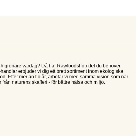
e och grönare vardag? Då har Rawfoodshop det du behöver.
andlar erbjuder vi dig ett brett sortiment inom ekologiska
food. Efter mer än tio år, arbetar vi med samma vision som när
 från naturens skafferi - för bättre hälsa och miljö.