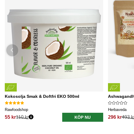
Kokosolja Smak & Doftfri EKO 500ml
Ashwagandha
Rawfoodshop
Herbaveda
55 kr
110 kr
296 kr
493 k
KÖP NU