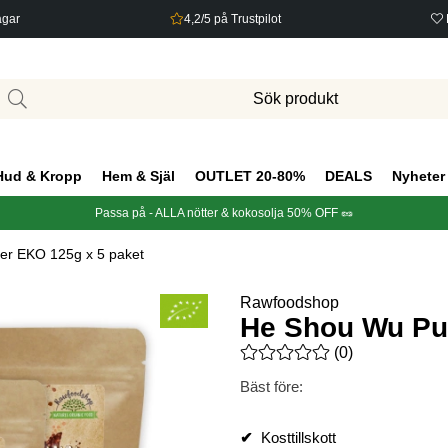
agar
4,2/5 på Trustpilot
Hud & Kropp
Hem & Själ
OUTLET 20-80%
DEALS
Nyheter
Passa på - ALLA nötter & kokosolja 50% OFF 🥜
er EKO 125g x 5 paket
Rawfoodshop
He Shou Wu Pul
Medelbetyg 0 av 5 Antal bety
(
0
)
Bäst före:
✔
Kosttillskott