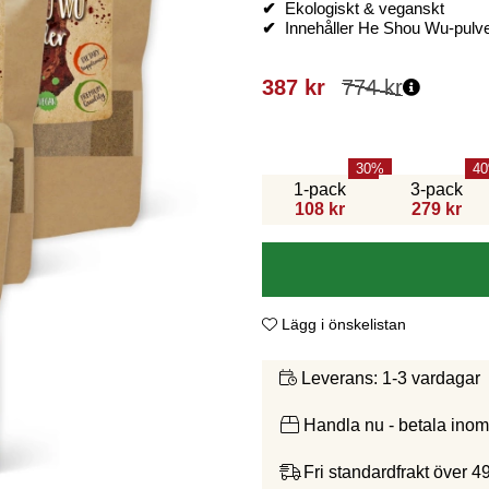
✔
Ekologiskt & veganskt
✔
Innehåller He Shou Wu-pulv
387
kr
774
kr
30
40
1-pack
3-pack
108 kr
279 kr
Lägg i önskelistan
1-3 vardagar
Leverans:
Handla nu - betala ino
Fri standardfrakt över 4