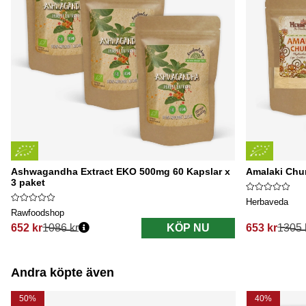
Ashwagandha Extract EKO 500mg 60 Kapslar x
Amalaki Chu
3 paket
Herbaveda
Rawfoodshop
652 kr
1086 kr
KÖP NU
653 kr
1305 
Ordinarie pris:
Ordinarie pri
Andra köpte även
50%
40%