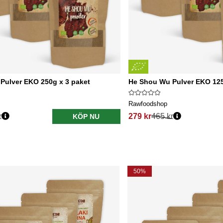
Pulver EKO 250g x 3 paket
He Shou Wu Pulver EKO 125
Rawfoodshop
r
279 kr
465 kr
KÖP NU
50%