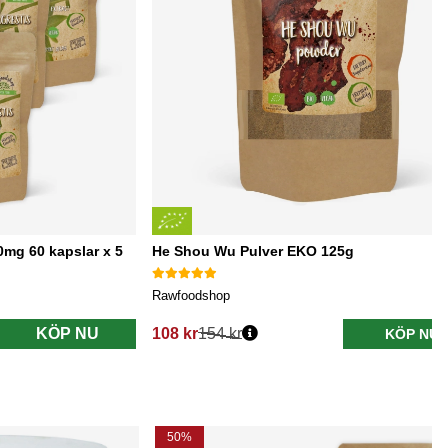
0mg 60 kapslar x 5
He Shou Wu Pulver EKO 125g
Rawfoodshop
KÖP NU
108 kr
154 kr
KÖP NU
Ordinarie pris:
50%