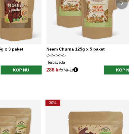
g x 3 paket
Neem Churna 125g x 5 paket
Herbaveda
288 kr
575 kr
KÖP NU
KÖP NU
30%