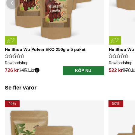
He Shou Wu Pulver EKO 250g x 5 paket
He Shou Wu 
Rawfoodshop
Rawfoodshop
726 kr
1451 kr
522 kr
870 k
KÖP NU
Se fler varor
40%
50%