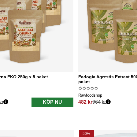
rna EKO 250g x 5 paket
Fadogia Agrestis Extract 50
paket
Rawfoodshop
kr
KÖP NU
482 kr
964 kr
s:
Ordinarie pris:
50%