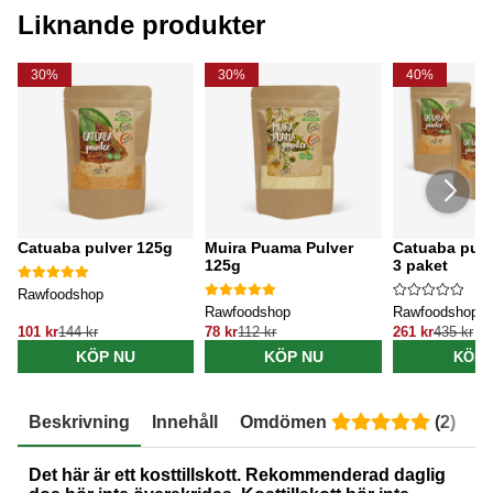
Liknande produkter
30%
30%
40%
Catuaba pulver 125g
Muira Puama Pulver
Catuaba pulv
125g
3 paket
Rawfoodshop
Rawfoodshop
Rawfoodshop
101 kr
144 kr
78 kr
112 kr
261 kr
435 kr
KÖP NU
KÖP NU
KÖP 
Beskrivning
Innehåll
Omdömen
(
2
)
E
Det här är ett kosttillskott. Rekommenderad daglig