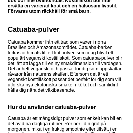
dos bör inte överskridas. Kosttillskott bör inte
ersätta en varierad kost och en hälsosam livsstil.
Förvaras utom räckhåll för små barn.
Catuaba-pulver
Catuaba kommer från ett träd som växer i norra
Brasilien och Amazonasområdet. Catuaba-barken
torkas och mals till ett fint pulver, som idag blivit ett
populärt veganskt kosttillskott. Som catuaba-pulver blir
det lätt att lägga till en ny smakdimension till vardagen.
Det är helt veganskt och passar för dig som uppskattar
råvaror från naturens skafferi. Eftersom det är ett
veganskt kosttillskott passar det perfekt för dig som vill
utforska nya ekologiska smaker i köket och samtidigt
hålla dig nära det växtbaserade.
Hur du använder catuaba-pulver
Catuaba är ett mångsidigt pulver som enkelt kan bli en
del av dina dagliga rutiner. Rör ner i din gröt på
morgonen, mixa i en fruktig smoothie eller tillsätt i en