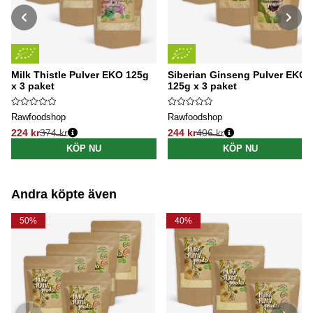
Milk Thistle Pulver EKO 125g
Siberian Ginseng Pulver EKO
x 3 paket
125g x 3 paket
Rawfoodshop
Rawfoodshop
224 kr
374 kr
244 kr
406 kr
Ordinarie pris:
Ordinarie pris:
KÖP NU
KÖP NU
Andra köpte även
50%
40%