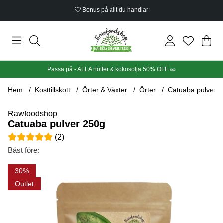
Bonus på allt du handlar
Din
Anta
.
Passa på - ALLA nötter & kokosolja 50% OFF 🥜
Hem
Kosttillskott
Örter & Växter
Örter
Catuaba pulver 
Rawfoodshop
Catuaba pulver 250g
Medelbetyg 5 av 5 Antal betyg 2
(
2
)
Bäst före:
Produktbilder Catuaba pulver 250g
30
Outlet