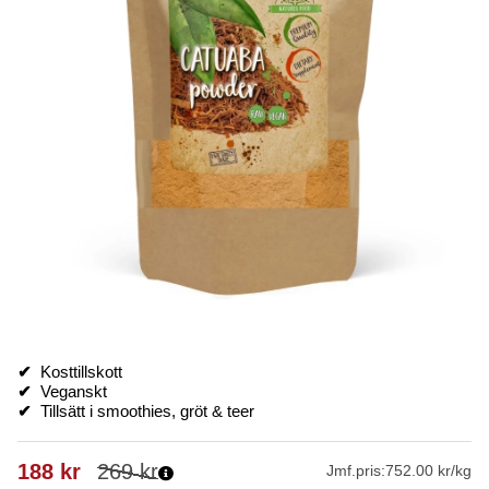
✔
Kosttillskott
✔
Veganskt
✔
Tillsätt i smoothies, gröt & teer
188
kr
269
kr
Jmf.pris:
752.00 kr/kg