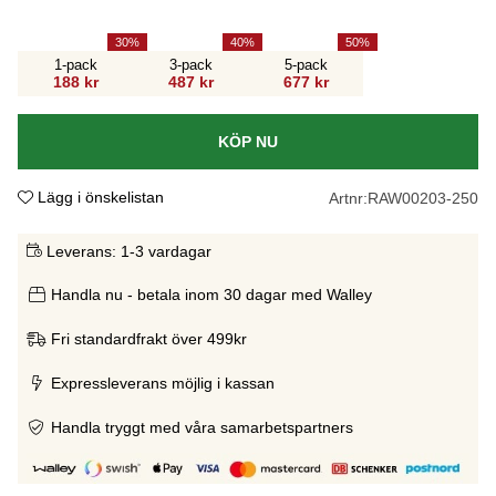
30
40
50
1-pack
3-pack
5-pack
188 kr
487 kr
677 kr
KÖP NU
Lägg i önskelistan
Artnr:
RAW00203-250
Leverans:
1-3 vardagar
Handla nu - betala inom 30 dagar med Walley
Fri standardfrakt över 499kr
Expressleverans möjlig i kassan
Handla tryggt med våra samarbetspartners