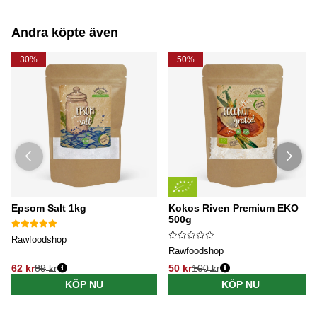
Andra köpte även
30%
50%
Epsom Salt 1kg
Kokos Riven Premium EKO
500g
Rawfoodshop
Rawfoodshop
62 kr
89 kr
50 kr
100 kr
KÖP NU
KÖP NU