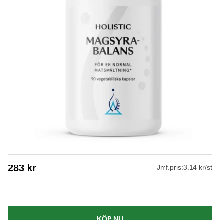
283
kr
Jmf.pris:
3.14 kr/st
KÖP NU