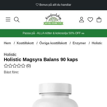
Bonus på allt du handlar
Din
Anta
.
Passa på - ALLA nötter & kokosolja 50% OFF 🥜
Hem
Kosttillskott
Övriga kosttillskott
Enzymer
Holistic 
Holistic
Holistic Magsyra Balans 90 kaps
Medelbetyg 0 av 5 Antal betyg 0
(
0
)
Bäst före:
Produktbilder Holistic Magsyra Balans 90 kaps