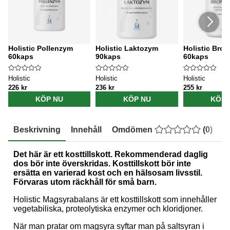
Holistic Pollenzym
Holistic Laktozym
Holistic Brom
60kaps
90kaps
60kaps
Holistic
Holistic
Holistic
226 kr
236 kr
255 kr
KÖP NU
KÖP NU
KÖP 
Beskrivning
Innehåll
Omdömen
(
0
)
E
Det här är ett kosttillskott. Rekommenderad daglig
dos bör inte överskridas. Kosttillskott bör inte
ersätta en varierad kost och en hälsosam livsstil.
Förvaras utom räckhåll för små barn.
Holistic Magsyrabalans är ett kosttillskott som innehåller
vegetabiliska, proteolytiska enzymer och kloridjoner.
När man pratar om magsyra syftar man på saltsyran i