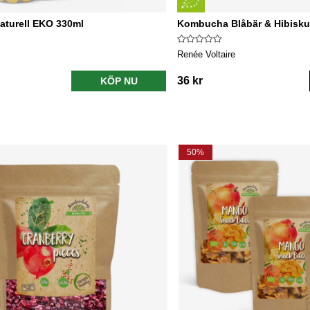
turell EKO 330ml
Kombucha Blåbär & Hibisk
Renée Voltaire
36 kr
KÖP NU
50%