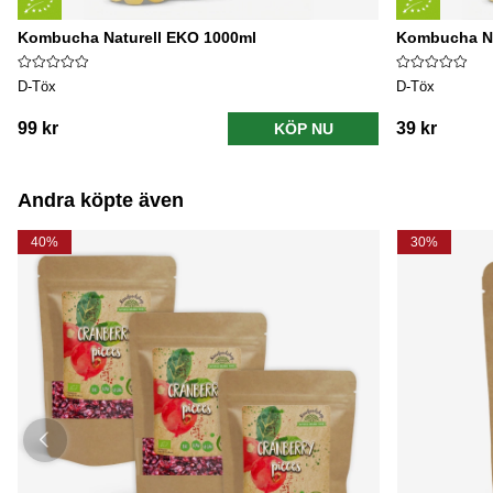
Kombucha Naturell EKO 1000ml
Kombucha Na
D-Töx
D-Töx
99 kr
39 kr
KÖP NU
Andra köpte även
40%
30%