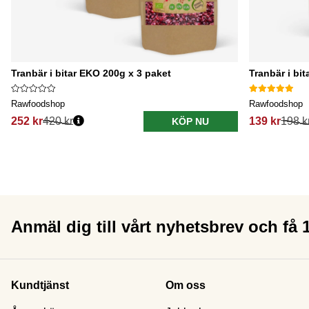
Tranbär i bitar EKO 200g x 3 paket
Tranbär i bit
Rawfoodshop
Rawfoodshop
252 kr
420 kr
139 kr
198 k
KÖP NU
Anmäl dig till vårt nyhetsbrev och få
Kundtjänst
Om oss