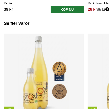
D-Töx
Dr. Antonio Mar
39 kr
28 kr
35 kr
KÖP NU
Se fler varor