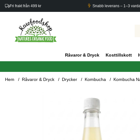
Fri frakt från 499 kr
Snabb leverans – 1–3 vard
Råvaror & Dryck
Kosttillskott
Hem
Råvaror & Dryck
Drycker
Kombucha
Kombucha Na
Produktbilder Kombucha Naturell EKO 1000ml