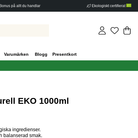
Bonus på allt du handlar
Ekologiskt certifierat
Di
An
.
Varumärken
Blogg
Presentkort
rell EKO 1000ml
g 0
ska ingredienser.
ch balanserad smak.