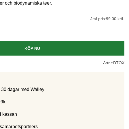
r och biodynamiska teer.
Jmf.pris:
99.00 kr/L
KÖP NU
Artnr:
DTOX
m 30 dagar med Walley
99kr
i kassan
 samarbetspartners