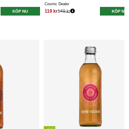
Cosmic Dealer
119 kr
149 kr
KÖP NU
KÖP NU