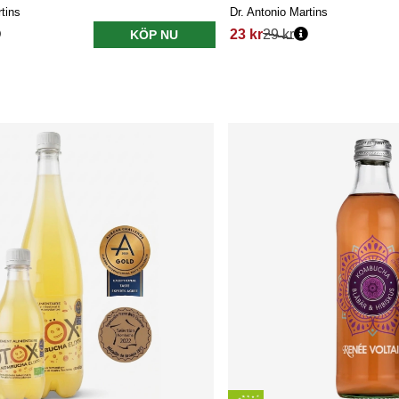
tins
Dr. Antonio Martins
23 kr
29 kr
KÖP NU