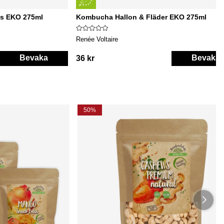
us EKO 275ml
Kombucha Hallon & Fläder EKO 275ml
Renée Voltaire
Bevaka
Bevaka
36 kr
50%