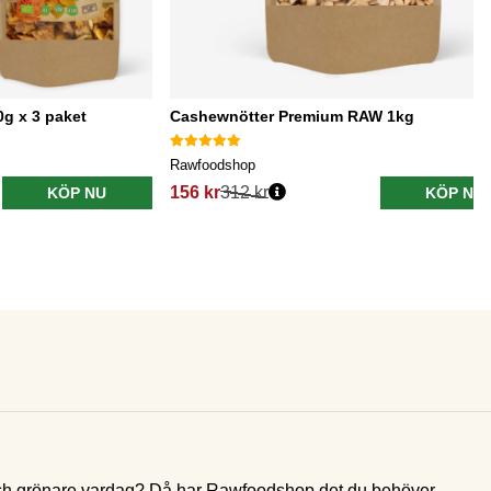
g x 3 paket
Cashewnötter Premium RAW 1kg
Rawfoodshop
156 kr
312 kr
KÖP NU
KÖP NU
e och grönare vardag? Då har Rawfoodshop det du behöver.