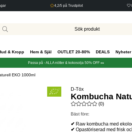
agar
4,2/5 på Trustpilot
Hud & Kropp
Hem & Själ
OUTLET 20-80%
DEALS
Nyheter
Passa på - ALLA nötter & kokosolja 50% OFF 🥜
turell EKO 1000ml
D-Töx
Kombucha Natu
Medelbetyg 0 av 5 Antal bety
(
0
)
Bäst före:
✔
Raw kombucha med ekologi
✔
Opastöriserad med frisk o