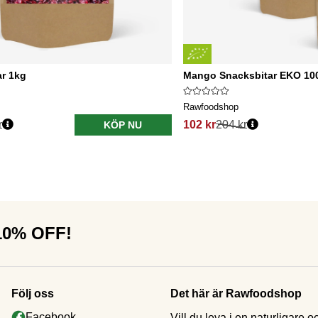
ar 1kg
Mango Snacksbitar EKO 100
Rawfoodshop
r
102 kr
204 kr
KÖP NU
 10% OFF!
Följ oss
Det här är Rawfoodshop
Facebook
Vill du leva i en naturligar