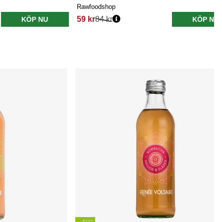
Rawfoodshop
59 kr
84 kr
KÖP NU
KÖP NU