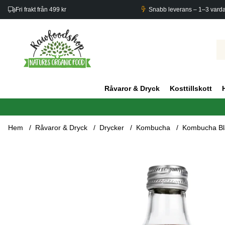
Fri frakt från 499 kr
Snabb leverans – 1–3 vard
Råvaror & Dryck
Kosttillskott
Hem
Råvaror & Dryck
Drycker
Kombucha
Kombucha Bl
Produktbilder Kombucha Blåbär & Hibiskus EKO 275ml