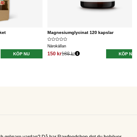
ket
Magnesiumglycinat 120 kapslar
Närokällan
150 kr
188 kr
KÖP NU
KÖP NU
e och grönare vardag? Då har Rawfoodshop det du behöver.