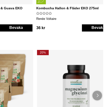
 & Guava EKO
Kombucha Hallon & Fläder EKO 275ml
Renée Voltaire
Bevaka
Bevaka
36 kr
20%