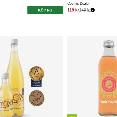
Cosmic Dealer
119 kr
149 kr
KÖP NU