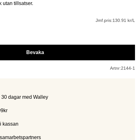
 utan tillsatser.
Jmf.pris:
130.91 kr/L
Bevaka
Artnr:
2144-1
m 30 dagar med Walley
99kr
i kassan
 samarbetspartners