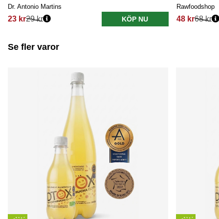
Dr. Antonio Martins
Rawfoodshop
23 kr
29 kr
48 kr
68 kr
KÖP NU
Se fler varor