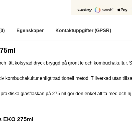
(
0
)
Egenskaper
Kontaktuppgifter (GPSR)
275ml
h lätt kolsyrad dryck bryggd på grönt te och kombuchakultur. 
v kombuchakultur enligt traditionell metod. Tillverkad utan till
n praktiska glasflaskan på 275 ml gör den enkel att ta med och n
s EKO 275ml