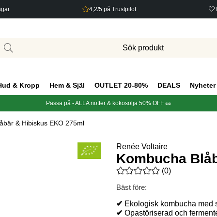
agar
4,2/5 på Trustpilot
Hud & Kropp
Hem & Själ
OUTLET 20-80%
DEALS
Nyheter
Passa på - ALLA nötter & kokosolja 50% OFF 🥜
åbär & Hibiskus EKO 275ml
Renée Voltaire
Kombucha Blåb
Medelbetyg 0 av 5 Antal bety
(
0
)
Bäst före:
✔
Ekologisk kombucha med sm
✔
Opastöriserad och ferment