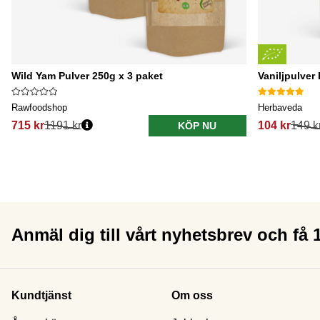
Wild Yam Pulver 250g x 3 paket
Vaniljpulver
Rawfoodshop
Herbaveda
715 kr
1191 kr
104 kr
149 k
KÖP NU
Anmäl dig till vårt nyhetsbrev och få
Kundtjänst
Om oss