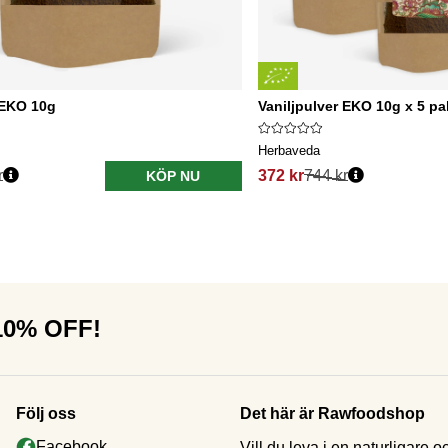
 EKO 10g
Vaniljpulver EKO 10g x 5 pa
Herbaveda
r
372 kr
744 kr
KÖP NU
 10% OFF!
Följ oss
Det här är Rawfoodshop
Facebook
Vill du leva i en naturligar