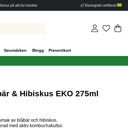
Bonus på allt du handlar
Ekologiskt certifierat
Di
An
.
Varumärken
Blogg
Presentkort
är & Hibiskus EKO 275ml
g 0
ak av blåbär och hibiskus.
erad med aktiv kombuchakultur.