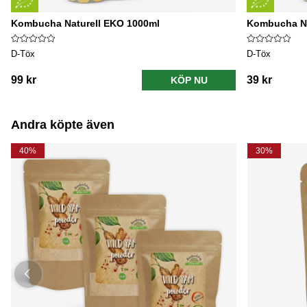
Kombucha Naturell EKO 1000ml
Kombucha Na
D-Töx
D-Töx
99 kr
39 kr
KÖP NU
Andra köpte även
40%
30%