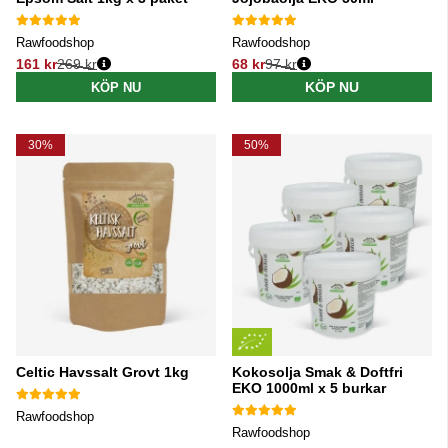
Rawfoodshop
Rawfoodshop
161 kr
269 kr
68 kr
97 kr
Ordinarie pris:
Ordinarie pris:
KÖP NU
KÖP NU
30%
50%
Celtic Havssalt Grovt 1kg
Kokosolja Smak & Doftfri
EKO 1000ml x 5 burkar
Rawfoodshop
Rawfoodshop