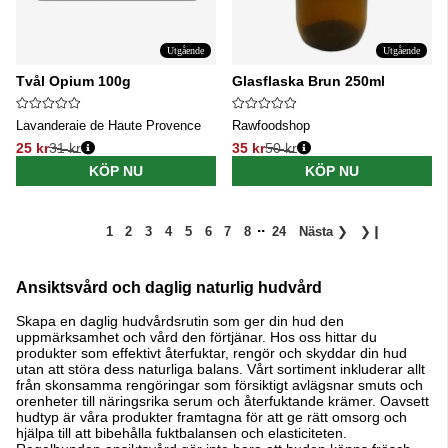
Utgående
Utgående
Tvål Opium 100g
Glasflaska Brun 250ml
Lavanderaie de Haute Provence
Rawfoodshop
25 kr
31 kr
35 kr
50 kr
Ordinarie pris:
Ordinarie pris:
KÖP NU
KÖP NU
..
1
2
3
4
5
6
7
8
24
Nästa
❯
❯❙
Ansiktsvård och daglig naturlig hudvård
Skapa en daglig hudvårdsrutin som ger din hud den
uppmärksamhet och vård den förtjänar. Hos oss hittar du
produkter som effektivt återfuktar, rengör och skyddar din hud
utan att störa dess naturliga balans. Vårt sortiment inkluderar allt
från skonsamma rengöringar som försiktigt avlägsnar smuts och
orenheter till näringsrika serum och återfuktande krämer. Oavsett
hudtyp är våra produkter framtagna för att ge rätt omsorg och
hjälpa till att bibehålla fuktbalansen och elasticiteten.