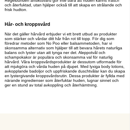
Regelbunden ansiktsvård gör inte bara att huden känns fräsch
och återfuktad, utan hjälper också till att skapa en strålande och
frisk hudton.
Hår- och kroppsvård
När det gäller hårvård erbjuder vi ett brett utbud av produkter
som stärker och vårdar ditt hår från rot till topp. För dig som
föredrar metoder som No Poo eller balsammetoden, har vi
skonsamma alternativ som hjälper till att bevara hårets naturliga
balans och lyster utan att tynga ner det. Aleppotvål och
schampokakor är populära och skonsamma val för naturlig
hårvård. Våra kroppsvårdsprodukter är dessutom utformade för
att mjukgöra och vårda huden på djupet. Med lyxiga body lotions,
avkopplande badoljor och uppfriskande duschtvålar kan du skapa
en lystergivande kroppsvårdsrutin. Dessa produkter är fyllda med
närande ingredienser som återfuktar huden, lugnar sinnet och
ger en stund av total avkoppling och återhämtning.