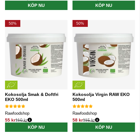
Ordinarie pris:
Ordinarie pris:
KÖP NU
KÖP NU
50%
50%
Kokosolja Smak & Doftfri
Kokosolja Virgin RAW EKO
EKO 500ml
500ml
Rawfoodshop
Rawfoodshop
55 kr
110 kr
58 kr
115 kr
Ordinarie pris:
Ordinarie pris:
KÖP NU
KÖP NU