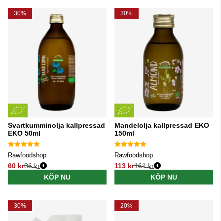
30%
30%
Svartkumminolja kallpressad
Mandelolja kallpressad EKO
EKO 50ml
150ml
Rawfoodshop
Rawfoodshop
60 kr
86 kr
113 kr
161 kr
Ordinarie pris:
Ordinarie pris:
KÖP NU
KÖP NU
30%
20%