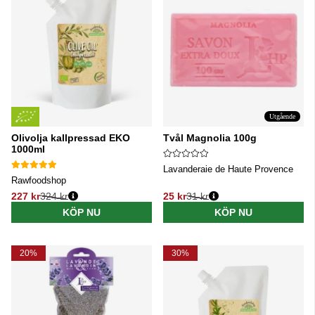
Utgående
Olivolja kallpressad EKO
Tvål Magnolia 100g
1000ml
Lavanderaie de Haute Provence
Rawfoodshop
227 kr
324 kr
25 kr
31 kr
Ordinarie pris:
Ordinarie pris:
KÖP NU
KÖP NU
20%
30%