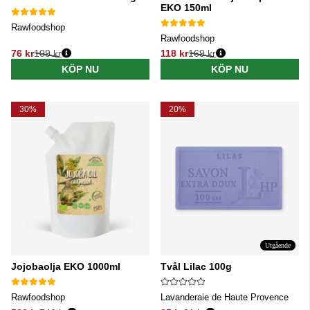
EKO 150ml
Rawfoodshop
Rawfoodshop
76 kr
109 kr
118 kr
169 kr
Ordinarie pris:
Ordinarie pris:
KÖP NU
KÖP NU
30%
20%
Utgående
Jojobaolja EKO 1000ml
Tvål Lilac 100g
Rawfoodshop
Lavanderaie de Haute Provence