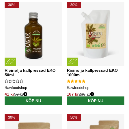
30%
30%
Ricinolja kallpressad EKO
Ricinolja kallpressad EKO
50ml
1000ml
Rawfoodshop
Rawfoodshop
41 kr
58 kr
167 kr
238 kr
Ordinarie pris:
Ordinarie pris:
KÖP NU
KÖP NU
30%
50%