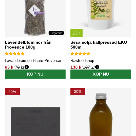
Utgående
Lavendelblommor från
Sesamolja kallpressad EKO
Provence 100g
500ml
Lavanderaie de Haute Provence
Rawfoodshop
63 kr
79 kr
138 kr
197 kr
Ordinarie pris:
Ordinarie pris:
KÖP NU
KÖP NU
20%
30%