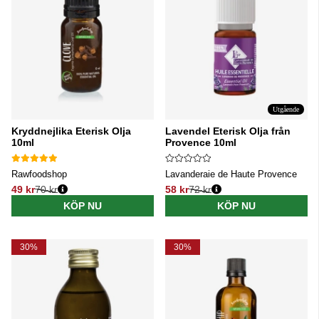
Utgående
Kryddnejlika Eterisk Olja
Lavendel Eterisk Olja från
10ml
Provence 10ml
Rawfoodshop
Lavanderaie de Haute Provence
49 kr
70 kr
58 kr
72 kr
Ordinarie pris:
Ordinarie pris:
KÖP NU
KÖP NU
30%
30%