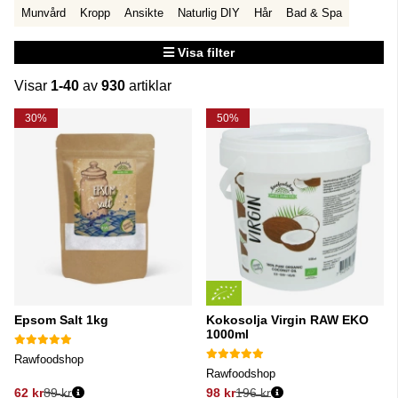
Munvård
Kropp
Ansikte
Naturlig DIY
Hår
Bad & Spa
Visa filter
Visar
1-40
av
930
artiklar
Produkter
30%
50%
Epsom Salt 1kg
Kokosolja Virgin RAW EKO
1000ml
Rawfoodshop
Rawfoodshop
62 kr
89 kr
98 kr
196 kr