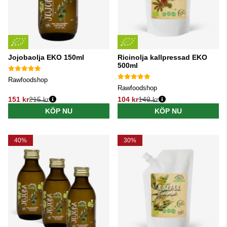
Jojobaolja EKO 150ml
Ricinolja kallpressad EKO
500ml
Rawfoodshop
Rawfoodshop
151 kr
215 kr
104 kr
149 kr
Ordinarie pris:
Ordinarie pris:
KÖP NU
KÖP NU
40%
30%