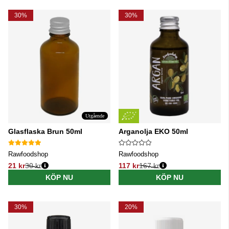
30%
30%
Utgående
Glasflaska Brun 50ml
Arganolja EKO 50ml
Rawfoodshop
Rawfoodshop
21 kr
30 kr
117 kr
167 kr
Ordinarie pris:
Ordinarie pris:
KÖP NU
KÖP NU
30%
20%