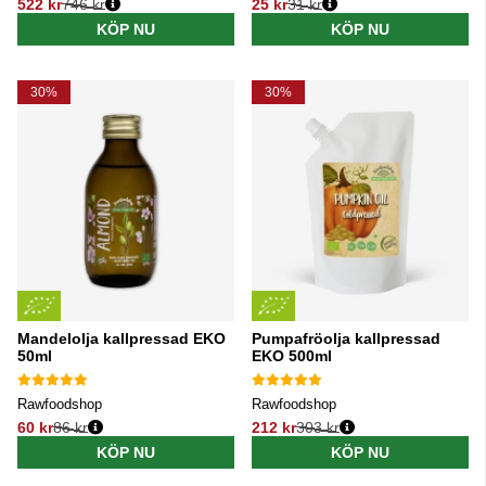
522 kr
746 kr
25 kr
31 kr
Ordinarie pris:
Ordinarie pris:
KÖP NU
KÖP NU
30%
30%
Mandelolja kallpressad EKO
Pumpafröolja kallpressad
50ml
EKO 500ml
Rawfoodshop
Rawfoodshop
60 kr
86 kr
212 kr
303 kr
Ordinarie pris:
Ordinarie pris:
KÖP NU
KÖP NU