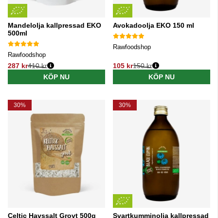
Mandelolja kallpressad EKO
Avokadoolja EKO 150 ml
500ml
Rawfoodshop
Rawfoodshop
287 kr
410 kr
105 kr
150 kr
Ordinarie pris:
Ordinarie pris:
KÖP NU
KÖP NU
30%
30%
Celtic Havssalt Grovt 500g
Svartkumminolja kallpressad