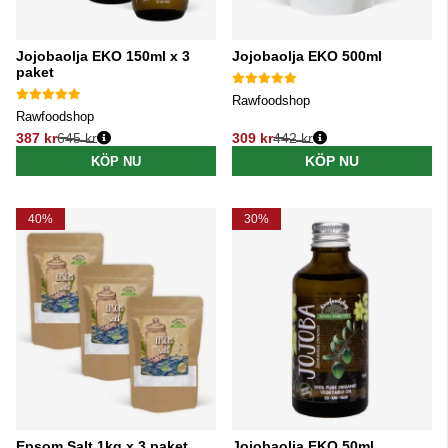
Jojobaolja EKO 150ml x 3
Jojobaolja EKO 500ml
paket
Rawfoodshop
Rawfoodshop
387 kr
645 kr
309 kr
442 kr
Ordinarie pris:
Ordinarie pris:
KÖP NU
KÖP NU
40%
30%
Epsom Salt 1kg x 3 paket
Jojobaolja EKO 50ml