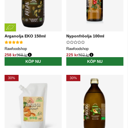
Arganolja EKO 150ml
Nyponfröolja 100ml
Rawfoodshop
Rawfoodshop
258 kr
369 kr
225 kr
322 kr
Ordinarie pris:
Ordinarie pris:
KÖP NU
KÖP NU
30%
30%