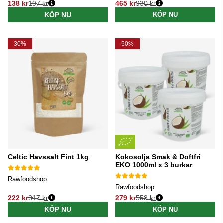
138 kr
197 kr
465 kr
930 kr
Ordinarie pris:
Ordinarie pris:
KÖP NU
KÖP NU
30%
50%
Celtic Havssalt Fint 1kg
Kokosolja Smak & Doftfri
EKO 1000ml x 3 burkar
Rawfoodshop
Rawfoodshop
222 kr
317 kr
279 kr
558 kr
Ordinarie pris:
Ordinarie pris:
KÖP NU
KÖP NU