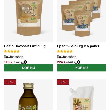
Celtic Havssalt Fint 500g
Epsom Salt 1kg x 5 paket
Rawfoodshop
Rawfoodshop
118 kr
169 kr
224 kr
448 kr
Ordinarie pris:
Ordinarie pris:
KÖP NU
KÖP NU
30%
30%