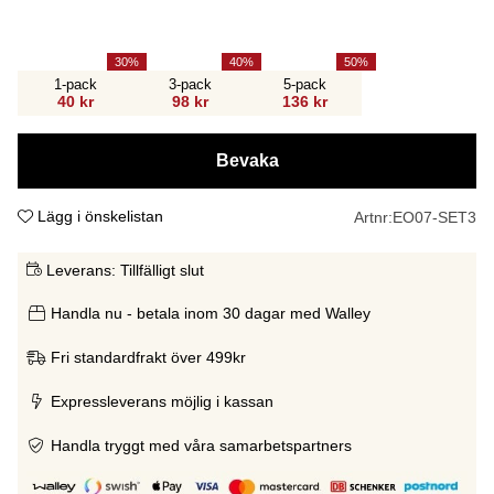
30
40
50
1-pack
3-pack
5-pack
40 kr
98 kr
136 kr
Bevaka
Lägg i önskelistan
Artnr:
EO07-SET3
Leverans:
Tillfälligt slut
Handla nu - betala inom 30 dagar med Walley
Fri standardfrakt över 499kr
Expressleverans möjlig i kassan
Handla tryggt med våra samarbetspartners