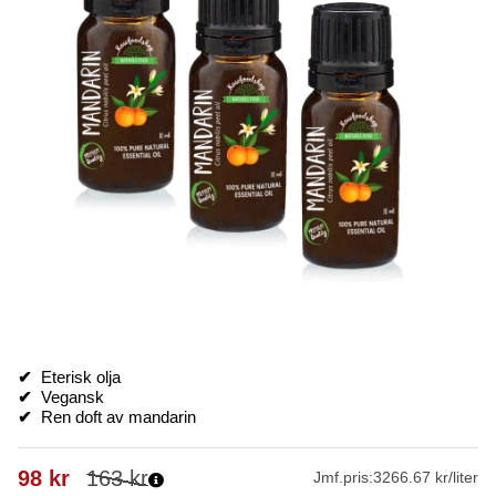
✔
Eterisk olja
✔
Vegansk
✔
Ren doft av mandarin
98
kr
163
kr
Jmf.pris:
3266.67 kr/liter