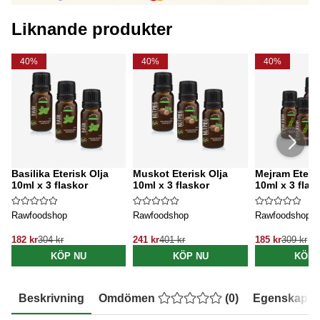
Liknande produkter
40%
40%
40%
Basilika Eterisk Olja
Muskot Eterisk Olja
Mejram Eteris
10ml x 3 flaskor
10ml x 3 flaskor
10ml x 3 flas
Rawfoodshop
Rawfoodshop
Rawfoodshop
182 kr
304 kr
241 kr
401 kr
185 kr
309 kr
KÖP NU
KÖP NU
KÖP 
Beskrivning
Omdömen
(
0
)
Egenskaper