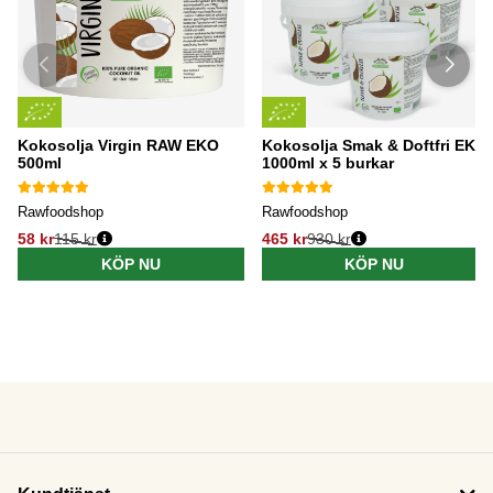
Kokosolja Virgin RAW EKO
Kokosolja Smak & Doftfri EKO
500ml
1000ml x 5 burkar
Rawfoodshop
Rawfoodshop
58 kr
115 kr
465 kr
930 kr
KÖP NU
KÖP NU