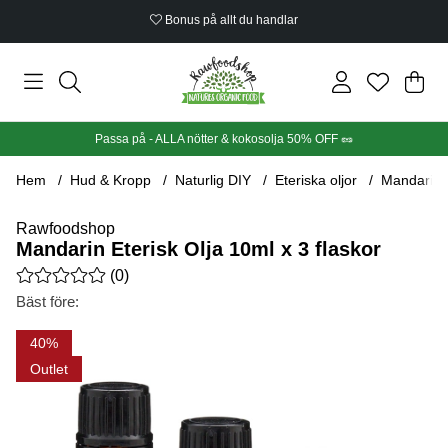
Bonus på allt du handlar
Din
Anta
.
Passa på - ALLA nötter & kokosolja 50% OFF 🥜
Hem
Hud & Kropp
Naturlig DIY
Eteriska oljor
Mandarin E
Rawfoodshop
Mandarin Eterisk Olja 10ml x 3 flaskor
Medelbetyg 0 av 5 Antal betyg 0
(
0
)
Bäst före:
Produktbilder Mandarin Eterisk Olja 10ml x 3 flaskor
40
Outlet