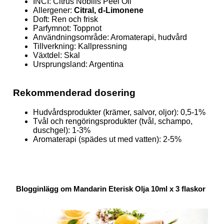
INCI: Citrus Nobilis Peel Oil
Allergener:
Citral, d-Limonene
Doft: Ren och frisk
Parfymnot: Toppnot
Användningsområde: Aromaterapi, hudvård
Tillverkning: Kallpressning
Växtdel: Skal
Ursprungsland: Argentina
Rekommenderad dosering
Hudvårdsprodukter (krämer, salvor, oljor): 0,5-1%
Tvål och rengöringsprodukter (tvål, schampo,
duschgel): 1-3%
Aromaterapi (spädes ut med vatten): 2-5%
Blogginlägg om Mandarin Eterisk Olja 10ml x 3 flaskor