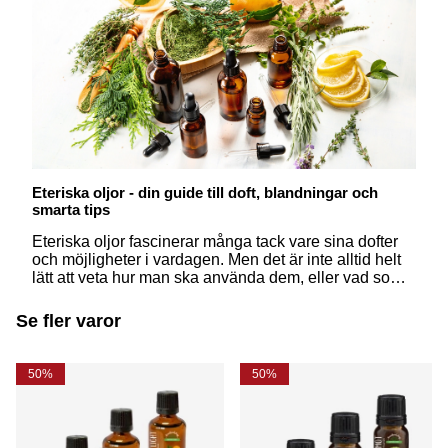
Eteriska oljor - din guide till doft, blandningar och
smarta tips
Eteriska oljor fascinerar många tack vare sina dofter
och möjligheter i vardagen. Men det är inte alltid helt
lätt att veta hur man ska använda dem, eller vad som
egentligen skiljer dem från åt. Här får du svar på några
av de vanligaste frågorna – på ett enkelt och
Se fler varor
inspirerande sätt.
50%
50%