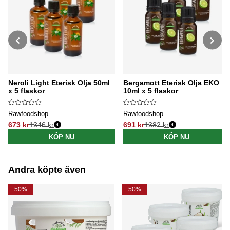
Neroli Light Eterisk Olja 50ml
Bergamott Eterisk Olja EKO
x 5 flaskor
10ml x 5 flaskor
Rawfoodshop
Rawfoodshop
673 kr
1346 kr
691 kr
1382 kr
Ordinarie pris:
Ordinarie pris:
KÖP NU
KÖP NU
Andra köpte även
50%
50%