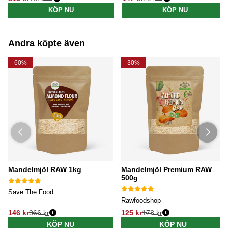
Ordinarie pris:
Ordinarie pris:
KÖP NU
KÖP NU
Andra köpte även
60%
30%
Mandelmjöl RAW 1kg
Mandelmjöl Premium RAW
500g
Save The Food
Rawfoodshop
146 kr
366 kr
125 kr
178 kr
KÖP NU
KÖP NU