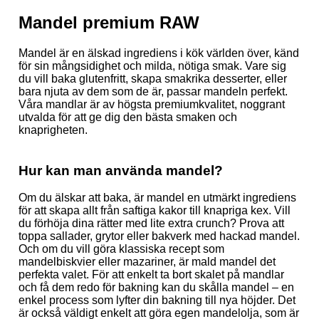
Mandel premium RAW
Mandel är en älskad ingrediens i kök världen över, känd
för sin mångsidighet och milda, nötiga smak. Vare sig
du vill baka glutenfritt
, skapa smakrika desserter, eller
bara njuta av dem som de är, passar mandeln perfekt.
Våra mandlar är av högsta premiumkvalitet, noggrant
utvalda för att ge dig den bästa smaken och
knaprigheten.
Hur kan man använda mandel?
Om du älskar att baka, är mandel en utmärkt ingrediens
för att skapa allt från saftiga kakor till knapriga kex. Vill
du förhöja dina rätter med lite extra crunch? Prova att
toppa sallader, grytor eller bakverk med hackad mandel.
Och om du vill göra klassiska recept som
mandelbiskvier eller mazariner, är mald mandel det
perfekta valet. För att enkelt ta bort skalet på mandlar
och få dem redo för bakning kan du skålla mandel – en
enkel process som lyfter din bakning till nya höjder. Det
är också väldigt enkelt att göra egen mandelolja
, som är