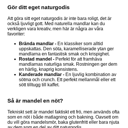
Gör ditt eget naturgodis
Att göra sitt eget naturgodis är inte bara roligt, det är
också ljuvligt gott. Med naturella mandlar kan du
verkligen vara kreativ, men här är några av våra
favoriter:
Brända mandlar -
En klassiker som alltid
uppskattas. Den söta, karamelliserade ytan ger
mandlarna en fantastisk smak och krispighet.
Rostad mandel -
Perfekt för att framhäva
mandlarnas naturliga smak. Rostningen ger dem
en härlig, knaprig konsistens.
Kanderade mandlar -
En ljuvlig kombination av
sötma och crunch. Ett perfekt mellanmål eller ett
sött tilltugg till kaffet.
Så är mandel en nöt?
Tekniskt sett är mandel faktiskt ett frö, men används ofta
som en nöt i både matlagning och bakning. Oavsett om
du vill göra mandelsmör, baka glutenfritt eller bara njuta
av dem som en del av ditt naturgodis
.