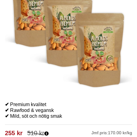
✔
Premium kvalitet
✔
Rawfood & vegansk
✔
Mild, söt och nötig smak
255
kr
510
kr
Jmf.pris:
170.00 kr/kg