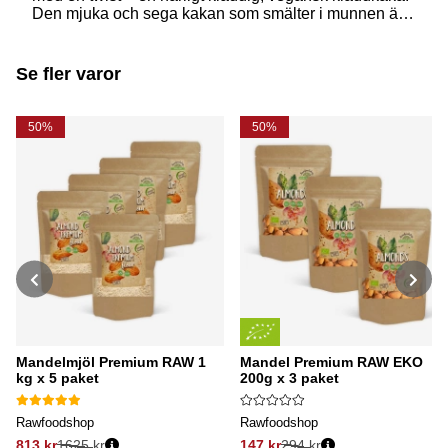
Den mjuka och sega kakan som smälter i munnen är
en favorit för många, och med enkla, växtbaserade
ingredienser kan du göra en minst lika god variant
utan mejeriprodukter eller ägg.
Se fler varor
50%
50%
Mandelmjöl Premium RAW 1
Mandel Premium RAW EKO
kg x 5 paket
200g x 3 paket
Rawfoodshop
Rawfoodshop
813 kr
1625 kr
147 kr
294 kr