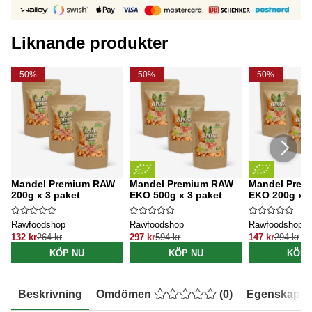
Liknande produkter
50%
50%
50%
Mandel Premium RAW
Mandel Premium RAW
Mandel Prem
200g x 3 paket
EKO 500g x 3 paket
EKO 200g x 3
Rawfoodshop
Rawfoodshop
Rawfoodshop
132 kr
264 kr
297 kr
594 kr
147 kr
294 kr
KÖP NU
KÖP NU
KÖP 
Beskrivning
Omdömen
(
0
)
Egenskaper