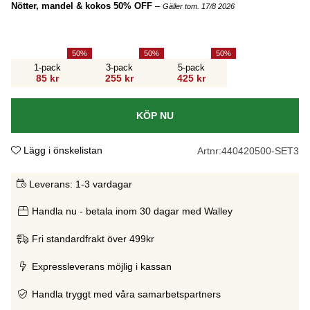
Nötter, mandel & kokos 50% OFF
–
Gäller tom. 17/8 2026
50
50
50
1-pack
3-pack
5-pack
85 kr
255 kr
425 kr
KÖP NU
Lägg i önskelistan
Artnr:
440420500-SET3
Leverans:
1-3 vardagar
Handla nu - betala inom 30 dagar med Walley
Fri standardfrakt över 499kr
Expressleverans möjlig i kassan
Handla tryggt med våra samarbetspartners