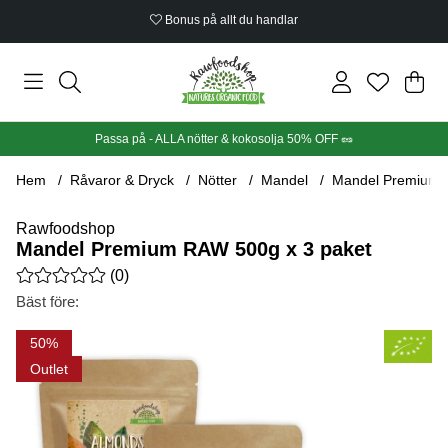
Bonus på allt du handlar
Din
Anta
.
Passa på - ALLA nötter & kokosolja 50% OFF 🥜
Hem
Råvaror & Dryck
Nötter
Mandel
Mandel Premium 
Rawfoodshop
Mandel Premium RAW 500g x 3 paket
Medelbetyg 0 av 5 Antal betyg 0
(
0
)
Bäst före:
Produktbilder Mandel Premium RAW 500g x 3 paket
50
Outlet