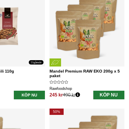
Utgående
ili 110g
Mandel Premium RAW EKO 200g x 5
paket
Rawfoodshop
245 kr
490 kr
KÖP NU
KÖP NU
Ordinarie pris:
50%