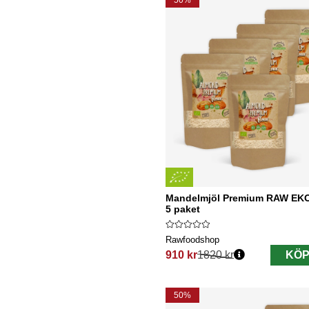
50%
Mandelmjöl Premium RAW EKO
5 paket
Rawfoodshop
910 kr
1820 kr
KÖP
Ordinarie pris:
50%