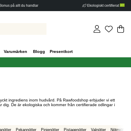
Bonus på allt du handlar
Ekologiskt certifierat
Di
An
.
Varumärken
Blogg
Presentkort
tyckt ingrediens inom hudvård. På Rawfoodshop erbjuder vi ett
r dig. De är ekologiska och kommer från certifierade odlingar i
anötter
Pekannötter
Pinjenötter
Pistagenötter
Valnötter
Nötmjöl
N