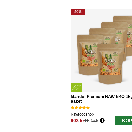
50%
Mandel Premium RAW EKO 1kg
paket
Rawfoodshop
903 kr
1805 kr
KÖP
Ordinarie pris: