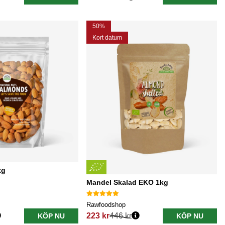
Ordinarie pris:
50%
Kort datum
kg
Mandel Skalad EKO 1kg
Rawfoodshop
223 kr
446 kr
KÖP NU
KÖP NU
Ordinarie pris: