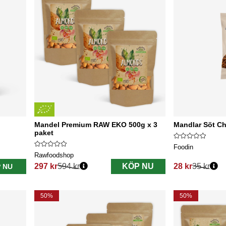
Mandel Premium RAW EKO 500g x 3
Mandlar Söt Ch
paket
Foodin
Rawfoodshop
297 kr
594 kr
KÖP NU
28 kr
35 kr
 NU
Ordinarie pris:
Ordinarie pris:
50%
50%