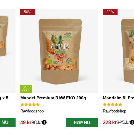
50%
30%
 x 5
Mandel Premium RAW EKO 200g
Mandelmjöl Pr
Rawfoodshop
Rawfoodshop
 NU
49 kr
98 kr
228 kr
325 kr
KÖP NU
Ordinarie pris:
Ordinarie pris: