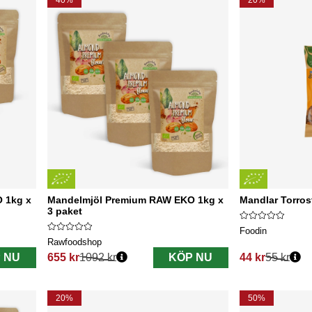
40%
20%
 1kg x
Mandelmjöl Premium RAW EKO 1kg x
Mandlar Torro
3 paket
Foodin
Rawfoodshop
 NU
655 kr
1092 kr
KÖP NU
44 kr
55 kr
Ordinarie pris:
Ordinarie pris:
20%
50%