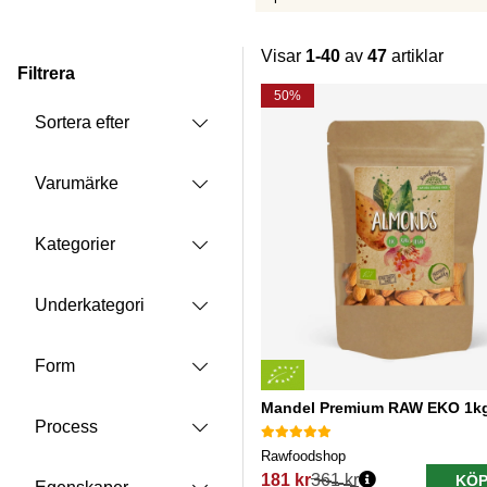
Visar
1-40
av
47
artiklar
Filtrera
Produkter
50%
Sortera efter
Varumärke
Kategorier
Underkategori
Form
Mandel Premium RAW EKO 1k
Process
Rawfoodshop
181 kr
361 kr
KÖP