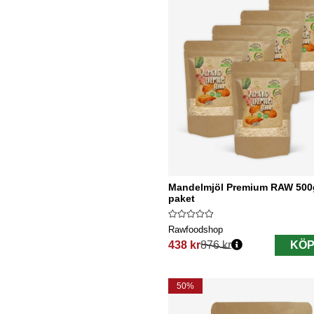
Mandelmjöl Premium RAW 500
paket
Rawfoodshop
438 kr
876 kr
KÖP
Ordinarie pris:
50%