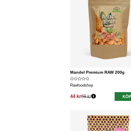
Mandel Premium RAW 200g
Rawfoodshop
44 kr
88 kr
KÖP
Ordinarie pris: