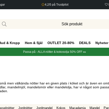
agar
4,2/5 på Trustpilot
Hud & Kropp
Hem & Själ
OUTLET 20-80%
DEALS
Nyheter
Passa på - ALLA nötter & kokosolja 50% OFF 🥜
a små men välkända nötter har en given plats i köket och är även en om
ndlar, mandelmjöl, mandelsmör eller mandelolja, har vi något som passa
naden.
sselnötter
Jordnötter
Jordmandel
Kokos
Macadamia
Mandel
Par