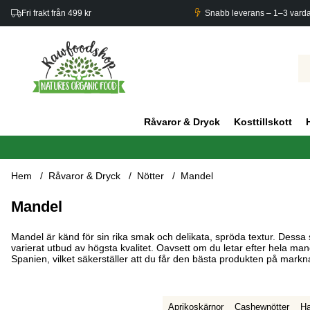
Fri frakt från 499 kr
Snabb leverans – 1–3 vard
Råvaror & Dryck
Kosttillskott
Hem
Råvaror & Dryck
Nötter
Mandel
Mandel
Mandel är känd för sin rika smak och delikata, spröda textur. Dess
varierat utbud av högsta kvalitet. Oavsett om du letar efter hela ma
Spanien, vilket säkerställer att du får den bästa produkten på mark
Aprikoskärnor
Cashewnötter
Ha