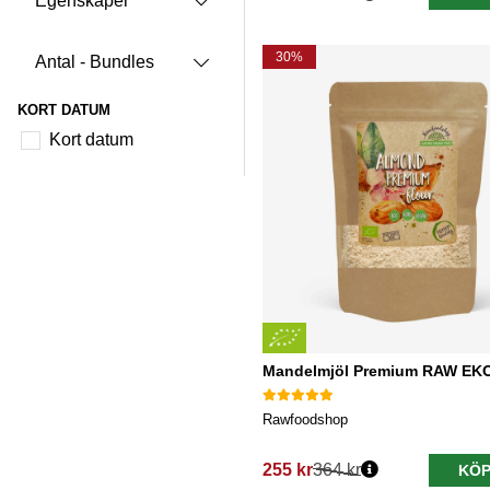
Egenskaper
Ordinarie pris:
30%
Antal - Bundles
KORT DATUM
Kort datum
Mandelmjöl Premium RAW EK
Rawfoodshop
255 kr
364 kr
KÖP
Ordinarie pris: