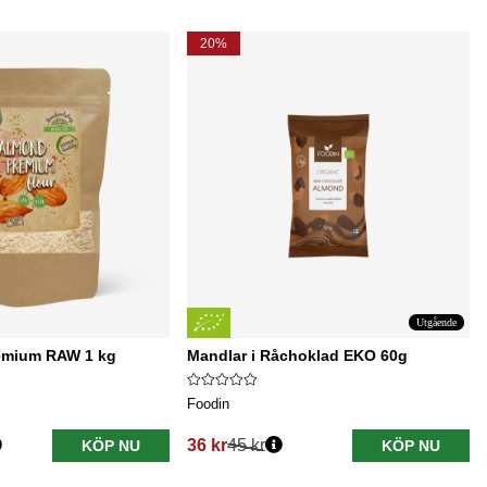
20%
Utgående
emium RAW 1 kg
Mandlar i Råchoklad EKO 60g
Foodin
36 kr
45 kr
KÖP NU
KÖP NU
Ordinarie pris: