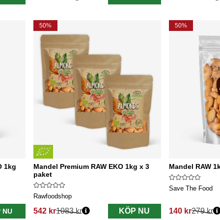
Ordinarie pris:
Ordinarie pris:
50%
50%
O 1kg
Mandel Premium RAW EKO 1kg x 3
Mandel RAW 1
paket
Save The Food
Rawfoodshop
542 kr
1083 kr
KÖP NU
140 kr
279 kr
 NU
Ordinarie pris:
Ordinarie pris: