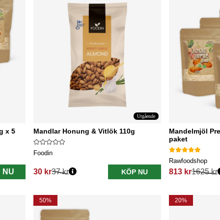
Utgående
g x 5
Mandlar Honung & Vitlök 110g
Mandelmjöl Pr
paket
Foodin
Rawfoodshop
 NU
30 kr
37 kr
813 kr
1625 kr
KÖP NU
Ordinarie pris:
Ordinarie pris:
50%
20%