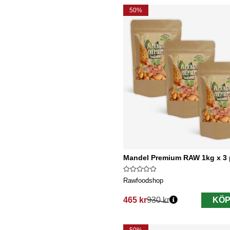
50%
Mandel Premium RAW 1kg x 3 
Rawfoodshop
465 kr
930 kr
KÖP
Ordinarie pris: