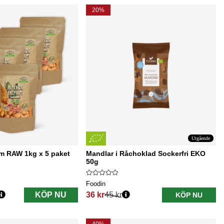
20%
Utgående
m RAW 1kg x 5 paket
Mandlar i Råchoklad Sockerfri EKO
50g
Foodin
KÖP NU
36 kr
45 kr
KÖP NU
Ordinarie pris: