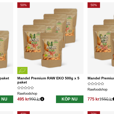
50%
50%
paket
Mandel Premium RAW EKO 500g x 5
Mandel Premiu
paket
Rawfoodshop
Rawfoodshop
 NU
495 kr
990 kr
KÖP NU
775 kr
1550 kr
Ordinarie pris:
Ordinarie pris: