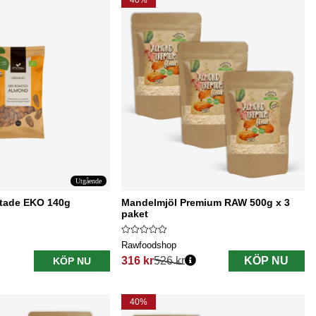
40%
Utgående
stade EKO 140g
Mandelmjöl Premium RAW 500g x 3
paket
Rawfoodshop
316 kr
526 kr
KÖP NU
KÖP NU
Ordinarie pris:
40%