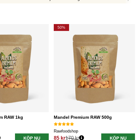
50%
um RAW 1kg
Mandel Premium RAW 500g
Rawfoodshop
85 kr
170 kr
KÖP NU
KÖP NU