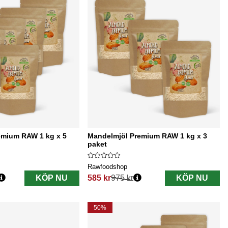
emium RAW 1 kg x 5
Mandelmjöl Premium RAW 1 kg x 3
paket
Rawfoodshop
KÖP NU
585 kr
975 kr
KÖP NU
Ordinarie pris:
50%