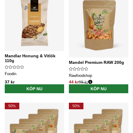
Mandlar Honung & Vitlök
110g
Mandel Premium RAW 200g
Foodin
Rawfoodshop
37 kr
44 kr
88 kr
Ordinarie pris:
KÖP NU
KÖP NU
50%
50%