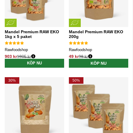
Mandel Premium RAW EKO
Mandel Premium RAW EKO
1kg x 5 paket
200g
Rawfoodshop
Rawfoodshop
903 kr
1805 kr
49 kr
98 kr
Ordinarie pris:
Ordinarie pris:
KÖP NU
KÖP NU
30%
50%