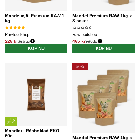
Mandelmjöl Premium RAW 1
Mandel Premium RAW 1kg x
kg
3 paket
Rawfoodshop
Rawfoodshop
228 kr
325 kr
465 kr
930 kr
Ordinarie pris:
Ordinarie pris:
KÖP NU
KÖP NU
50%
Mandlar i Råchoklad EKO
60g
Mandel Premium RAW 1kg x