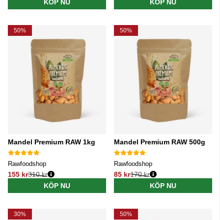
KÖP NU
KÖP NU
50%
50%
Mandel Premium RAW 1kg
Mandel Premium RAW 500g
Rawfoodshop
Rawfoodshop
155 kr
310 kr
85 kr
170 kr
Ordinarie pris:
Ordinarie pris:
KÖP NU
KÖP NU
30%
50%