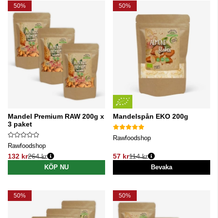
50%
50%
Mandel Premium RAW 200g x
Mandelspån EKO 200g
3 paket
Rawfoodshop
Rawfoodshop
132 kr
264 kr
57 kr
114 kr
Ordinarie pris:
Ordinarie pris:
KÖP NU
Bevaka
50%
50%