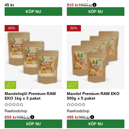
45 kr
910 kr
1820 kr
Ordinarie pris:
KÖP NU
KÖP NU
40%
50%
Mandelmjöl Premium RAW
Mandel Premium RAW EKO
EKO 1kg x 3 paket
500g x 5 paket
Rawfoodshop
Rawfoodshop
655 kr
1092 kr
495 kr
990 kr
Ordinarie pris:
Ordinarie pris:
KÖP NU
KÖP NU