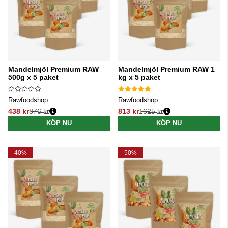
Mandelmjöl Premium RAW
Mandelmjöl Premium RAW 1
500g x 5 paket
kg x 5 paket
Rawfoodshop
Rawfoodshop
438 kr
876 kr
813 kr
1625 kr
Ordinarie pris:
Ordinarie pris:
KÖP NU
KÖP NU
40%
50%