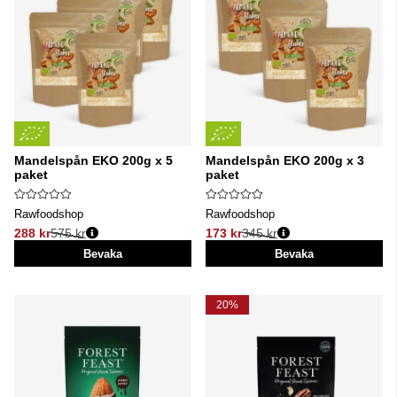
Mandelspån EKO 200g x 5
Mandelspån EKO 200g x 3
paket
paket
Rawfoodshop
Rawfoodshop
288 kr
575 kr
173 kr
345 kr
Ordinarie pris:
Ordinarie pris:
Bevaka
Bevaka
20%