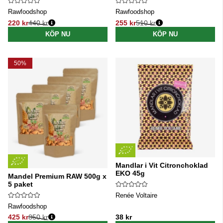
Rawfoodshop
Rawfoodshop
220 kr
440 kr
255 kr
510 kr
Ordinarie pris:
Ordinarie pris:
KÖP NU
KÖP NU
50%
Mandlar i Vit Citronchoklad
EKO 45g
Mandel Premium RAW 500g x
5 paket
Renée Voltaire
Rawfoodshop
425 kr
850 kr
38 kr
Ordinarie pris: