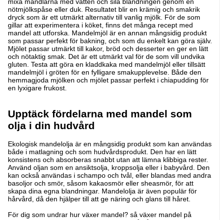
mixa mandlarna med vatten och sila blandningen genom en
nötmjölkspåse eller duk. Resultatet blir en krämig och smakrik
dryck som är ett utmärkt alternativ till vanlig mjölk. För de som
gillar att experimentera i köket, finns det många recept med
mandel att utforska. Mandelmjöl är en annan mångsidig produkt
som passar perfekt för bakning, och som du enkelt kan göra själv.
Mjölet passar utmärkt till kakor, bröd och desserter en ger en lätt
och nötaktig smak. Det är ett utmärkt val för de som vill undvika
gluten. Testa att göra en kladdkaka med mandelmjöl eller tillsätt
mandelmjöl i gröten för en fylligare smakupplevelse. Både den
hemmagjoda mjölken och mjölet passar perfekt i chiapudding för
en lyxigare frukost.
Upptäck fördelarna med mandel som
olja i din hudvård
Ekologisk mandelolja är en mångsidig produkt som kan användas
både i matlagning och som hudvårdsprodukt. Den har en lätt
konsistens och absorberas snabbt utan att lämna klibbiga rester.
Använd oljan som en ansiktsolja, kroppsolja eller i babyvård. Den
kan också användas i schampo och tvål, eller blandas med andra
basoljor och smör, såsom kakaosmör eller sheasmör, för att
skapa dina egna blandningar. Mandelolja är även populär för
hårvård, då den hjälper till att ge näring och glans till håret.
För dig som undrar hur växer mandel? så växer mandel på