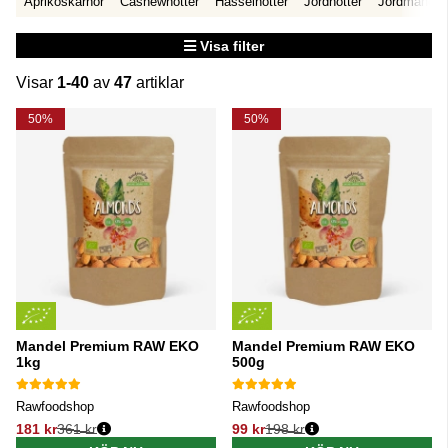
Aprikoskärnor
Cashewnötter
Hasselnötter
Jordnötter
Jordmandel
Visa filter
Visar
1-40
av
47
artiklar
Produkter
50%
50%
Mandel Premium RAW EKO
Mandel Premium RAW EKO
1kg
500g
Rawfoodshop
Rawfoodshop
181 kr
361 kr
99 kr
198 kr
Ordinarie pris:
Ordinarie pris: