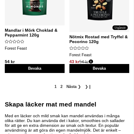
Utgående
Mandlar i Mörk Choklad &
Pepparmint 120g
Nötmix Rostad med Tryffel &
Pecorino 120g
Forest Feast
Forest Feast
54 kr
43 kr
54 kr
Ordinarie pris:
Bevaka
Bevaka
1
2
Nästa
❯
❯❙
Skapa läcker mat med mandel
Med en läcker och mild smak kan mandel användas i många
olika rätter. Du kan använda det i kakor, smoothies och sallader
för att ge en extra dimension av smak och textur. En populär
användning är att göra din egen mandelmjölk. Det är enkelt –