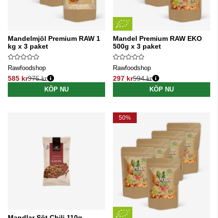
Mandelmjöl Premium RAW 1
Mandel Premium RAW EKO
kg x 3 paket
500g x 3 paket
Rawfoodshop
Rawfoodshop
585 kr
975 kr
297 kr
594 kr
Ordinarie pris:
Ordinarie pris:
KÖP NU
KÖP NU
50%
Mandlar Söt Chili 110g