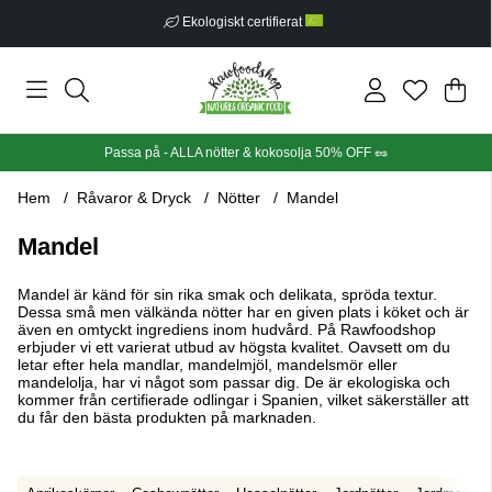
Fri frakt från 499 kr
Din
Anta
.
Passa på - ALLA nötter & kokosolja 50% OFF 🥜
Hem
Råvaror & Dryck
Nötter
Mandel
Mandel
Mandel är känd för sin rika smak och delikata, spröda textur.
Dessa små men välkända nötter har en given plats i köket och är
även en omtyckt ingrediens inom hudvård. På Rawfoodshop
erbjuder vi ett varierat utbud av högsta kvalitet. Oavsett om du
letar efter hela mandlar, mandelmjöl, mandelsmör eller
mandelolja, har vi något som passar dig. De är ekologiska och
kommer från certifierade odlingar i Spanien, vilket säkerställer att
du får den bästa produkten på marknaden.