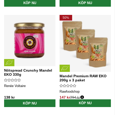
KÖP NU
KÖP NU
50%
Nötspread Crunchy Mandel
EKO 330g
Mandel Premium RAW EKO
200g x 3 paket
Renée Voltaire
Rawfoodshop
138 kr
147 kr
294 kr
Ordinarie pris:
KÖP NU
KÖP NU