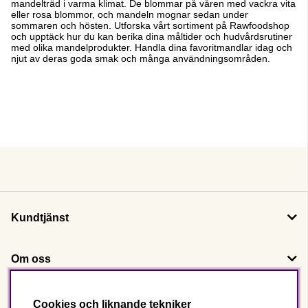
mandelträd i varma klimat. De blommar på våren med vackra vita
eller rosa blommor, och mandeln mognar sedan under
sommaren och hösten. Utforska vårt sortiment på Rawfoodshop
och upptäck hur du kan berika dina måltider och hudvårdsrutiner
med olika mandelprodukter. Handla dina favoritmandlar idag och
njut av deras goda smak och många användningsområden.
Kundtjänst
Om oss
Följ oss
Cookies och liknande tekniker