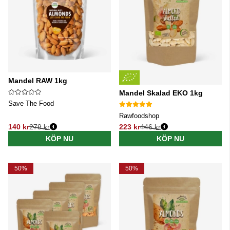
Mandel RAW 1kg
Mandel Skalad EKO 1kg
Save The Food
Rawfoodshop
140 kr
279 kr
223 kr
446 kr
Ordinarie pris:
Ordinarie pris:
KÖP NU
KÖP NU
50%
50%