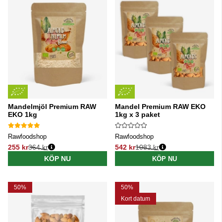
Mandelmjöl Premium RAW
Mandel Premium RAW EKO
EKO 1kg
1kg x 3 paket
Rawfoodshop
Rawfoodshop
255 kr
364 kr
542 kr
1083 kr
Ordinarie pris:
Ordinarie pris:
KÖP NU
KÖP NU
50%
50%
Kort datum