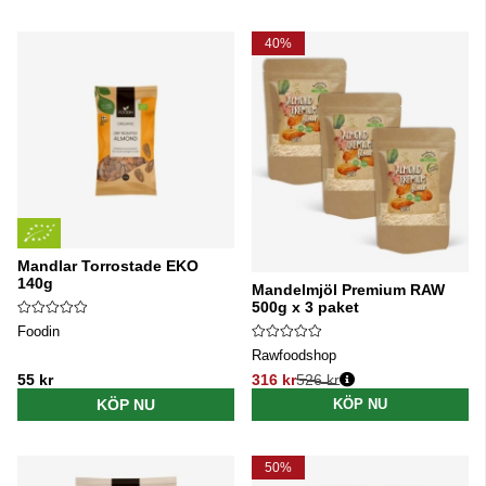
40%
Mandlar Torrostade EKO
140g
Mandelmjöl Premium RAW
500g x 3 paket
Foodin
Rawfoodshop
55 kr
316 kr
526 kr
Ordinarie pris:
KÖP NU
KÖP NU
50%