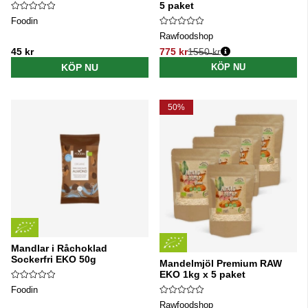
5 paket
Foodin
Rawfoodshop
45 kr
775 kr
1550 kr
Ordinarie pris:
KÖP NU
KÖP NU
50%
Mandlar i Råchoklad
Sockerfri EKO 50g
Mandelmjöl Premium RAW
EKO 1kg x 5 paket
Foodin
Rawfoodshop