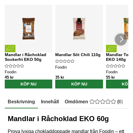
Mandlar i Råchoklad
Mandlar Söt Chili 110g
Mandlar Torr
Sockerfri EKO 50g
EKO 140g
Foodin
Foodin
Foodin
45 kr
35 kr
55 kr
KÖP NU
KÖP NU
KÖP 
Beskrivning
Innehåll
Omdömen
(
0
)
E
Mandlar i Råchoklad EKO 60g
Prova lyxiga chokladdoppade mandlar från Foodin – ett