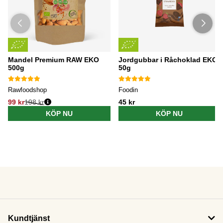
Mandel Premium RAW EKO
Jordgubbar i Råchoklad EKO
500g
50g
Rawfoodshop
Foodin
99 kr
198 kr
45 kr
KÖP NU
KÖP NU
Kundtjänst