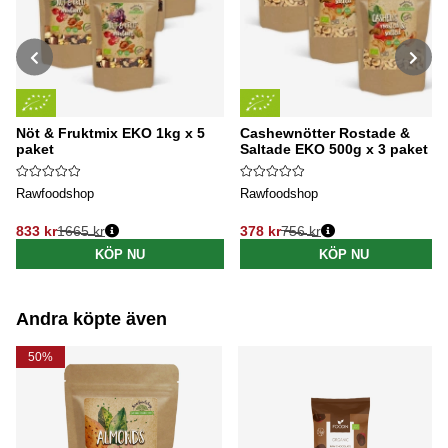
Nöt & Fruktmix EKO 1kg x 5
Cashewnötter Rostade &
paket
Saltade EKO 500g x 3 paket
Rawfoodshop
Rawfoodshop
833 kr
1665 kr
378 kr
756 kr
Ordinarie pris:
Ordinarie pris:
KÖP NU
KÖP NU
Andra köpte även
50%