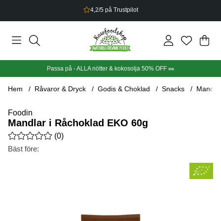
Bonus på allt du handlar
Din
Anta
.
Passa på - ALLA nötter & kokosolja 50% OFF 🥜
Hem
Råvaror & Dryck
Godis & Choklad
Snacks
Mandlar
Foodin
Mandlar i Råchoklad EKO 60g
Medelbetyg 0 av 5 Antal betyg 0
(
0
)
Bäst före:
Produktbilder Mandlar i Råchoklad EKO 60g