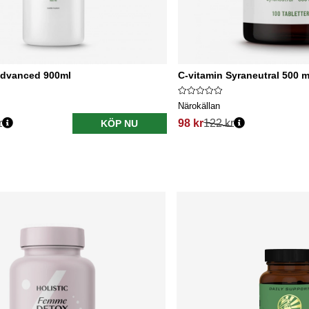
advanced 900ml
C-vitamin Syraneutral 500 m
Närokällan
r
98 kr
122 kr
KÖP NU