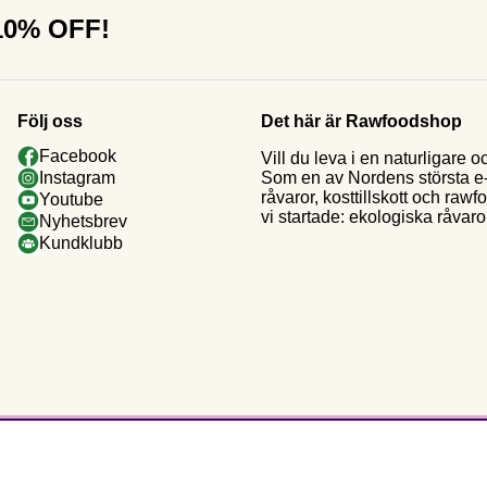
 10% OFF!
Följ oss
Det här är Rawfoodshop
Facebook
Vill du leva i en naturligar
Som en av Nordens största e-h
Instagram
råvaror, kosttillskott och raw
Youtube
vi startade: ekologiska råvaror
Nyhetsbrev
Kundklubb