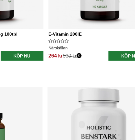
g 100tbl
E-Vitamin 200IE
Närokällan
264 kr
330 kr
KÖP NU
KÖP NU