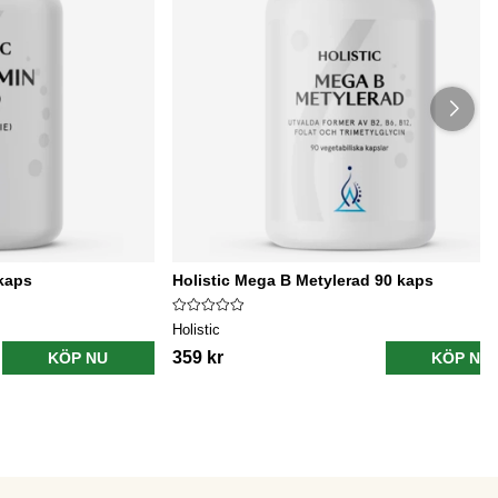
0kaps
Holistic Mega B Metylerad 90 kaps
Holistic
359 kr
KÖP NU
KÖP NU