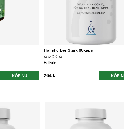
Holistic BenStark 60kaps
Holistic
264 kr
KÖP NU
KÖP NU