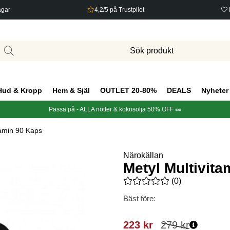
agar
4,2/5 på Trustpilot
Hud & Kropp
Hem & Själ
OUTLET 20-80%
DEALS
Nyheter
Passa på - ALLA nötter & kokosolja 50% OFF 🥜
tamin 90 Kaps
Närokällan
Metyl Multivit
Medelbetyg 0 av 5 Antal bety
(
0
)
Bäst före:
223
kr
279
kr