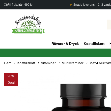
Fri frakt från 499 kr
Snabb leverans – 1–3 vard
Råvaror & Dryck
Kosttillskott
Hem
Kosttillskott
Vitaminer
Multivitaminer
Metyl Multivi
Produktbilder Metyl Multivitamin 90 Kaps
20
Deal