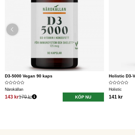
D3-5000 Vegan 90 kaps
Holistic D3-
Närokällan
Holistic
143 kr
179 kr
141 kr
KÖP NU