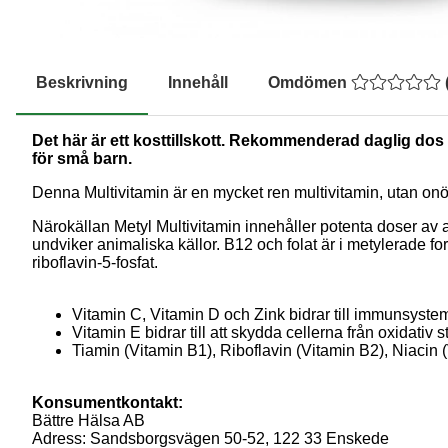
Beskrivning
Innehåll
Omdömen
Det här är ett kosttillskott. Rekommenderad daglig dos b
för små barn.
Denna Multivitamin
är en mycket ren multivitamin, utan onöd
Närokällan Metyl Multivitamin innehåller potenta doser av a
undviker animaliska källor. B12 och folat är i metylerade f
riboflavin-5-fosfat.
Vitamin C, Vitamin D och Zink bidrar till immunsyste
Vitamin E bidrar till att skydda cellerna från oxidativ s
Tiamin (Vitamin B1), Riboflavin (Vitamin B2), Niacin 
Konsumentkontakt:
Bättre Hälsa AB
Adress: Sandsborgsvägen 50-52, 122 33 Enskede