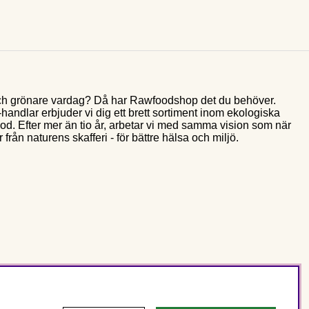
e och grönare vardag? Då har Rawfoodshop det du behöver.
andlar erbjuder vi dig ett brett sortiment inom ekologiska
food. Efter mer än tio år, arbetar vi med samma vision som när
 från naturens skafferi - för bättre hälsa och miljö.