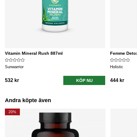
Vitamin Mineral Rush 887ml
Femme Detox
Sunwarrior
Holistic
532 kr
444 kr
KÖP NU
Andra köpte även
20%