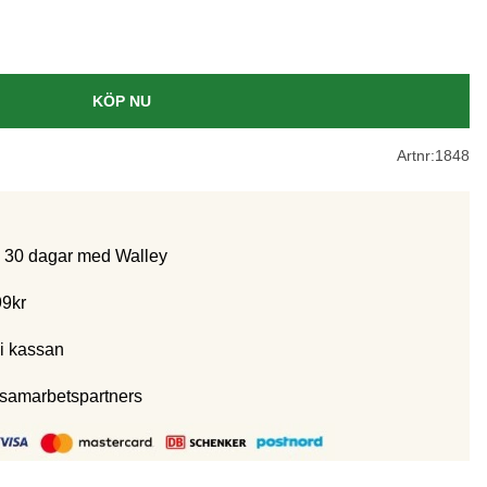
KÖP NU
Artnr:
1848
m 30 dagar med Walley
99kr
i kassan
 samarbetspartners