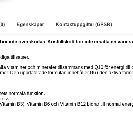
(
0
)
Egenskaper
Kontaktuppgifter (GPSR)
ör inte överskridas. Kosttillskott bör inte ersätta en varie
iga tillsatser.
lla vitaminer och mineraler tillsammans med Q10 för energi till
ormer. Den uppdaterade formulan innehåller B6 i den aktiva form
mets normala funktion.
tress.
(Vitamin B3), Vitamin B6 och Vitamin B12 bidrar till normal ener