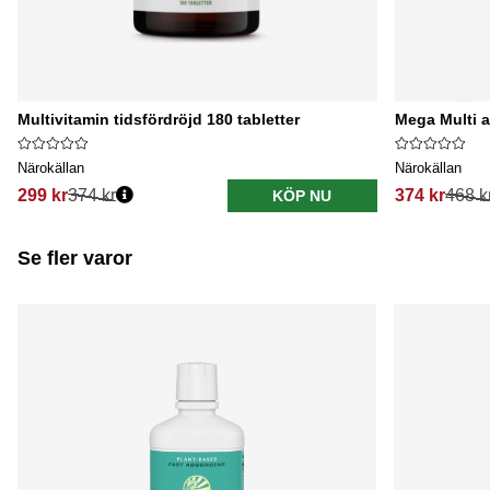
Multivitamin tidsfördröjd 180 tabletter
Mega Multi 
Närokällan
Närokällan
299 kr
374 kr
374 kr
468 k
KÖP NU
Se fler varor