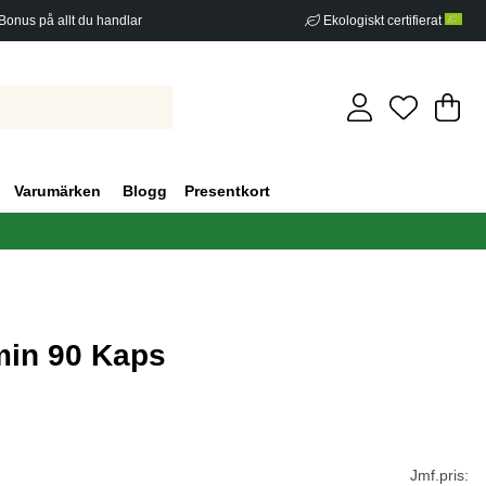
Bonus på allt du handlar
Ekologiskt certifierat
Di
An
.
Varumärken
Blogg
Presentkort
amin 90 Kaps
g 0
Jmf.pris: