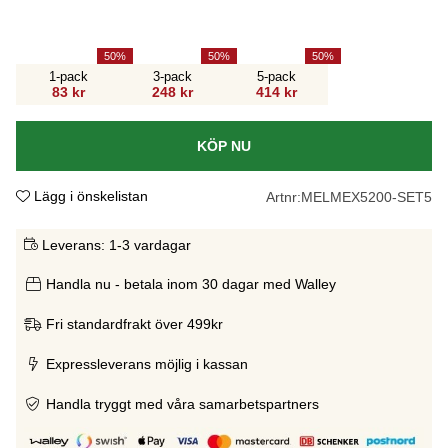
50
50
50
1-pack
3-pack
5-pack
83 kr
248 kr
414 kr
KÖP NU
Lägg i önskelistan
Artnr:
MELMEX5200-SET5
Leverans:
1-3 vardagar
Handla nu - betala inom 30 dagar med Walley
Fri standardfrakt över 499kr
Expressleverans möjlig i kassan
Handla tryggt med våra samarbetspartners