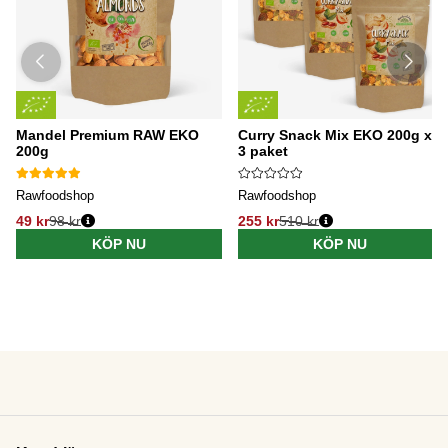
Mandel Premium RAW EKO
Curry Snack Mix EKO 200g x
200g
3 paket
Rawfoodshop
Rawfoodshop
49 kr
98 kr
255 kr
510 kr
KÖP NU
KÖP NU