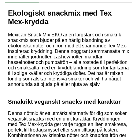
Ekologiskt snackmix med Tex
Mex-krydda
Mexican Snack Mix EKO är en färgstark och smakrik
snackmix som bjuder på en härlig blandning av
ekologiska nötter och frön med ett spännande Tex Mex-
inspirerad kryddning. Denna noggrant sammansatta mix
innehåller jordnötter, cashewnötter, mandlar,
hasselnötter och pumpafrön – alla rostade till perfektion
och smaksatta med en kryddblandning som för tankarna
till soliga kvällar och kryddiga dofter. Det här är mixen
för dig som älskar intensiva smaker och vill ha något
annorlunda att bjuda på eller njuta av själv.
Smakrikt veganskt snacks med karaktär
Denna nötmix är ett utmärkt alternativ för dig som söker
veganskt snacks med en unik karaktär. Kryddningen
med Tex Mex-krydda ger varje tugga en liten smakresa,
perfekt till fredagsmyset eller som tilltugg på festen.
Kombinationen av krispiga nötter och knapriga frön ger