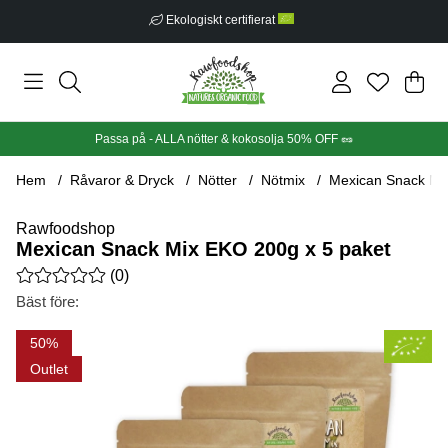
Ekologiskt certifierat
Din
Anta
.
Passa på - ALLA nötter & kokosolja 50% OFF 🥜
Hem
Råvaror & Dryck
Nötter
Nötmix
Mexican Snack Mi
Rawfoodshop
Mexican Snack Mix EKO 200g x 5 paket
Medelbetyg 0 av 5 Antal betyg 0
(
0
)
Bäst före:
Produktbilder Mexican Snack Mix EKO 200g x 5 paket
50
Outlet