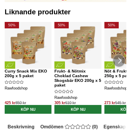
Liknande produkter
50%
50%
50%
Curry Snack Mix EKO
Frukt- & Nötmix
Nöt & Fruktm
200g x 5 paket
Choklad Cashew
250g x 5 pak
Skogsbär EKO 200g x 5
paket
Rawfoodshop
Rawfoodshop
Rawfoodshop
425 kr
850 kr
305 kr
610 kr
273 kr
545 kr
KÖP NU
KÖP NU
KÖP 
Beskrivning
Omdömen
(
0
)
Egenskaper