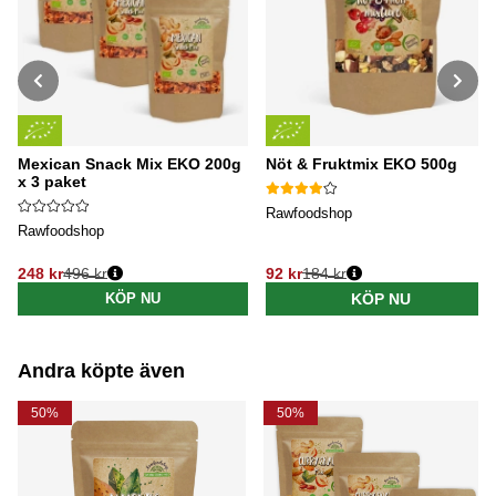
Mexican Snack Mix EKO 200g
Nöt & Fruktmix EKO 500g
x 3 paket
Rawfoodshop
Rawfoodshop
248 kr
496 kr
92 kr
184 kr
Ordinarie pris:
Ordinarie pris:
KÖP NU
KÖP NU
Andra köpte även
50%
50%