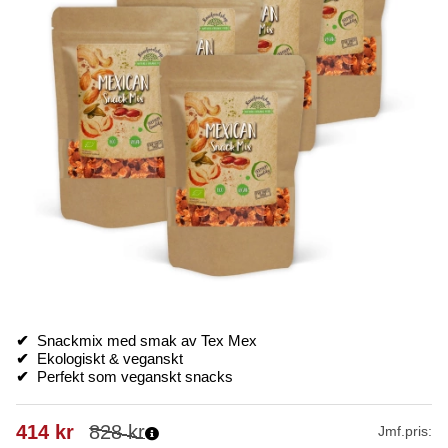
✔
Snackmix med smak av Tex Mex
✔
Ekologiskt & veganskt
✔
Perfekt som veganskt snacks
414
kr
828
kr
Jmf.pris: