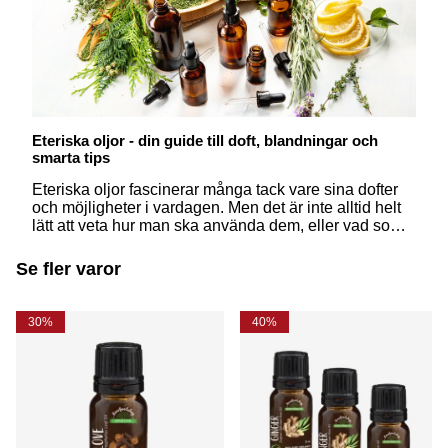
Eteriska oljor - din guide till doft, blandningar och
smarta tips
Eteriska oljor fascinerar många tack vare sina dofter
och möjligheter i vardagen. Men det är inte alltid helt
lätt att veta hur man ska använda dem, eller vad som
egentligen skiljer dem från åt. Här får du svar på några
av de vanligaste frågorna – på ett enkelt och
Se fler varor
inspirerande sätt.
30%
40%