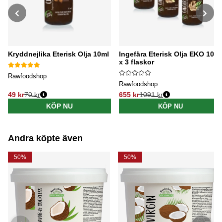
Kryddnejlika Eterisk Olja 10ml
Ingefära Eterisk Olja EKO 10ml
x 3 flaskor
Rawfoodshop
Rawfoodshop
49 kr
70 kr
655 kr
1091 kr
Ordinarie pris:
Ordinarie pris:
KÖP NU
KÖP NU
Andra köpte även
50%
50%