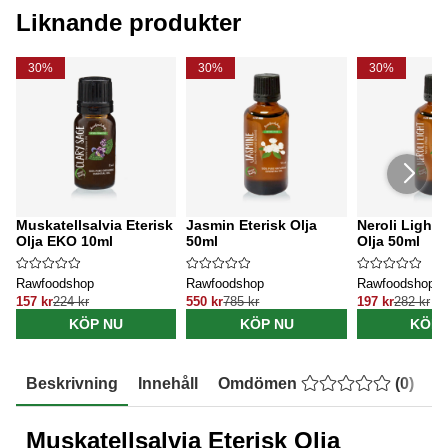
Liknande produkter
30%
30%
30%
Muskatellsalvia Eterisk
Jasmin Eterisk Olja
Neroli Light 
Olja EKO 10ml
50ml
Olja 50ml
Rawfoodshop
Rawfoodshop
Rawfoodshop
157 kr
224 kr
550 kr
785 kr
197 kr
282 kr
KÖP NU
KÖP NU
KÖP 
Beskrivning
Innehåll
Omdömen
(
0
)
E
Muskatellsalvia Eterisk Olja