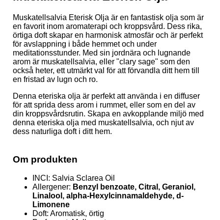
Muskatellsalvia Eterisk Olja är en fantastisk olja som är
en favorit inom aromaterapi och kroppsvård. Dess rika,
örtiga doft skapar en harmonisk atmosfär och är perfekt
för avslappning i både hemmet och under
meditationsstunder. Med sin jordnära och lugnande
arom är muskatellsalvia, eller "clary sage" som den
också heter, ett utmärkt val för att förvandla ditt hem till
en fristad av lugn och ro.
Denna eteriska olja är perfekt att använda i en diffuser
för att sprida dess arom i rummet, eller som en del av
din kroppsvårdsrutin. Skapa en avkopplande miljö med
denna eteriska olja med muskatellsalvia, och njut av
dess naturliga doft i ditt hem.
Om produkten
INCI: Salvia Sclarea Oil
Allergener:
Benzyl benzoate, Citral, Geraniol,
Linalool, alpha-Hexylcinnamaldehyde, d-
Limonene
Doft: Aromatisk, örtig