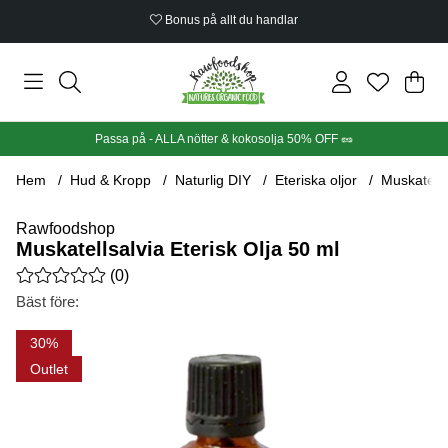
Bonus på allt du handlar
Din
Anta
.
Passa på - ALLA nötter & kokosolja 50% OFF 🥜
Hem
Hud & Kropp
Naturlig DIY
Eteriska oljor
Muskatells
Rawfoodshop
Muskatellsalvia Eterisk Olja 50 ml
Medelbetyg 0 av 5 Antal betyg 0
(
0
)
Bäst före:
Produktbilder Muskatellsalvia Eterisk Olja 50 ml
30
Outlet