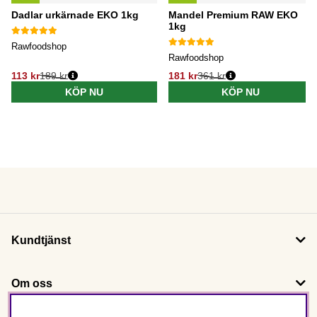
Dadlar urkärnade EKO 1kg
Mandel Premium RAW EKO
1kg
Rawfoodshop
Rawfoodshop
113 kr
189 kr
181 kr
361 kr
KÖP NU
KÖP NU
Kundtjänst
Om oss