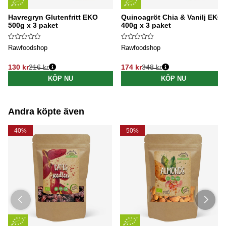
Havregryn Glutenfritt EKO
Quinoagröt Chia & Vanilj EKO
500g x 3 paket
400g x 3 paket
Rawfoodshop
Rawfoodshop
130 kr
216 kr
174 kr
348 kr
Ordinarie pris:
Ordinarie pris:
KÖP NU
KÖP NU
Andra köpte även
40%
50%