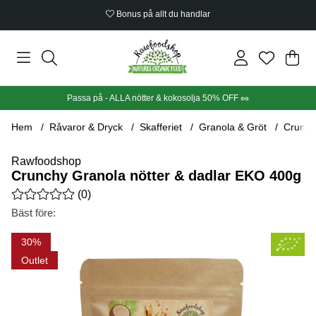
Bonus på allt du handlar
Din
Anta
.
Passa på - ALLA nötter & kokosolja 50% OFF 🥜
Hem
Råvaror & Dryck
Skafferiet
Granola & Gröt
Crunch
Rawfoodshop
Crunchy Granola nötter & dadlar EKO 400g
Medelbetyg 0 av 5 Antal betyg 0
(
0
)
Bäst före:
Produktbilder Crunchy Granola nötter & dadlar EKO 400g
30
Outlet