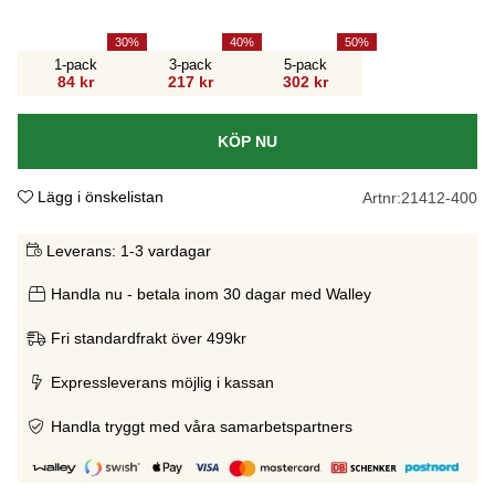
30
40
50
1-pack
3-pack
5-pack
84 kr
217 kr
302 kr
KÖP NU
Lägg i önskelistan
Artnr:
21412-400
Leverans:
1-3 vardagar
Handla nu - betala inom 30 dagar med Walley
Fri standardfrakt över 499kr
Expressleverans möjlig i kassan
Handla tryggt med våra samarbetspartners