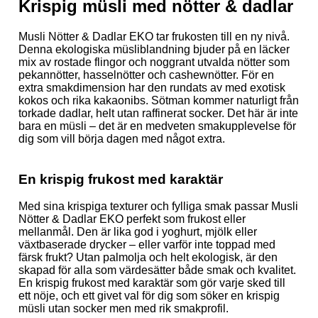
Krispig müsli med nötter & dadlar
Musli Nötter & Dadlar EKO tar frukosten till en ny nivå.
Denna ekologiska müsliblandning bjuder på en läcker
mix av rostade flingor och noggrant utvalda nötter som
pekannötter, hasselnötter och cashewnötter. För en
extra smakdimension har den rundats av med exotisk
kokos och rika kakaonibs. Sötman kommer naturligt från
torkade dadlar, helt utan raffinerat socker. Det här är inte
bara en müsli – det är en medveten smakupplevelse för
dig som vill börja dagen med något extra.
En krispig frukost med karaktär
Med sina krispiga texturer och fylliga smak passar Musli
Nötter & Dadlar EKO perfekt som frukost eller
mellanmål. Den är lika god i yoghurt, mjölk eller
växtbaserade drycker – eller varför inte toppad med
färsk frukt? Utan palmolja och helt ekologisk, är den
skapad för alla som värdesätter både smak och kvalitet.
En krispig frukost med karaktär som gör varje sked till
ett nöje, och ett givet val för dig som söker en krispig
müsli utan socker men med rik smakprofil.