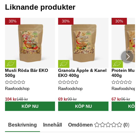
Liknande produkter
30%
30%
30%
Musli Röda Bär EKO
Granola Äpple & Kanel
Protein Musl
500g
EKO 400g
400g
Rawfoodshop
Rawfoodshop
Rawfoodshop
104 kr
148 kr
69 kr
99 kr
67 kr
96 kr
KÖP NU
KÖP NU
KÖP 
Beskrivning
Innehåll
Omdömen
(
0
)
E