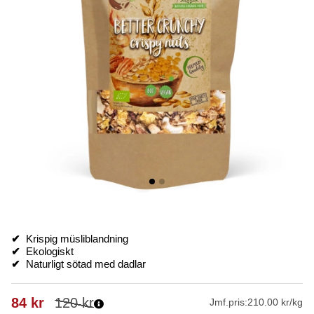
✔
Krispig müsliblandning
✔
Ekologiskt
✔
Naturligt sötad med dadlar
84
kr
120
kr
Jmf.pris:
210.00 kr/kg