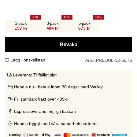
30
40
50
1-pack
3-pack
5-pack
197 kr
484 kr
673 kr
Bevaka
Lägg i önskelistan
Artnr:
PREOUL-32-SET5
Leverans:
Tillfälligt slut
Handla nu - betala inom 30 dagar med Walley
Fri standardfrakt över 499kr
Expressleverans möjlig i kassan
Handla tryggt med våra samarbetspartners