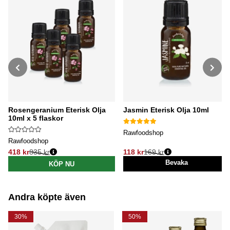
Rosengeranium Eterisk Olja
Jasmin Eterisk Olja 10ml
10ml x 5 flaskor
Rawfoodshop
Rawfoodshop
418 kr
835 kr
118 kr
169 kr
Ordinarie pris:
Ordinarie pris:
Bevaka
KÖP NU
Andra köpte även
30%
50%