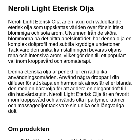
Neroli Light Eterisk Olja
Neroli Light Eterisk Olja är en lyxig och väldoftande
eterisk olja som uppskattas världen över för sin friskt
blommiga och söta arom. Utvunnen från de sköra
blommorna på det bittra apelsinträdet, har denna olja en
komplex doftprofil med subtila kryddiga undertoner.
Tack vare den unika framställningen bevaras oljans
rena och intensiva arom, vilket gör den till ett populärt
val inom kroppsvård och aromaterapi.
Denna eteriska olja är perfekt för en rad olika
användningsområden. Använd några droppar i din
diffuser för att skapa en harmonisk atmosfär eller blanda
den med en bärarolja för att addera en elegant doft till
din hudvårdsrutin. Neroli Light Eterisk Olja är en favorit
inom kroppsvård och används ofta i parfymer, krämer
och massageoljor tack vare sin unika och långvariga
doft.
Om produkten