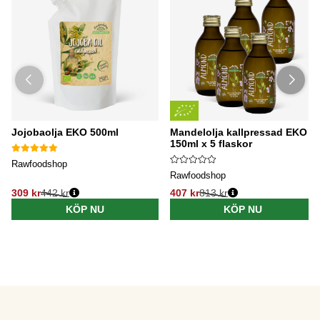
Jojobaolja EKO 500ml
Mandelolja kallpressad EKO
150ml x 5 flaskor
Rawfoodshop
Rawfoodshop
309 kr
442 kr
407 kr
813 kr
KÖP NU
KÖP NU