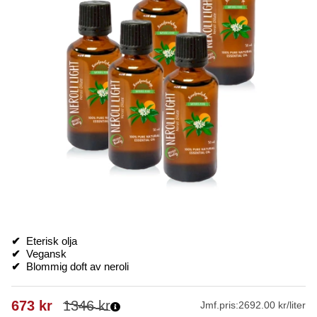
✔
Eterisk olja
✔
Vegansk
✔
Blommig doft av neroli
673
kr
1346
kr
Jmf.pris:
2692.00 kr/liter