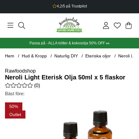
Bonus på allt du handlar
Din
Anta
.
Passa på - ALLA nötter & kokosolja 50% OFF 🥜
Hem
Hud & Kropp
Naturlig DIY
Eteriska oljor
Neroli Ligh
Rawfoodshop
Neroli Light Eterisk Olja 50ml x 5 flaskor
Medelbetyg 0 av 5 Antal betyg 0
(
0
)
Bäst före:
Produktbilder Neroli Light Eterisk Olja 50ml x 5 flaskor
50
Outlet