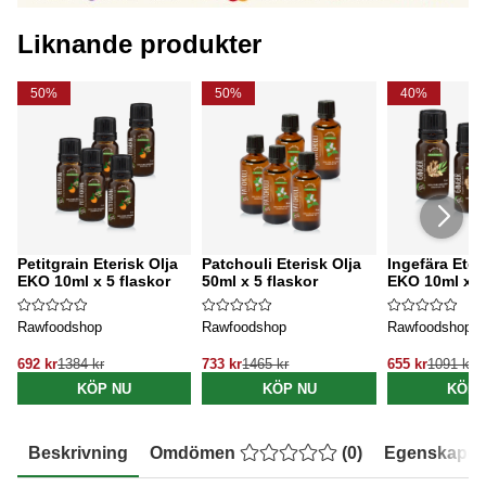
Liknande produkter
50%
50%
40%
Petitgrain Eterisk Olja
Patchouli Eterisk Olja
Ingefära Eter
EKO 10ml x 5 flaskor
50ml x 5 flaskor
EKO 10ml x 3
Rawfoodshop
Rawfoodshop
Rawfoodshop
692 kr
1384 kr
733 kr
1465 kr
655 kr
1091 kr
KÖP NU
KÖP NU
KÖP 
Beskrivning
Omdömen
(
0
)
Egenskaper