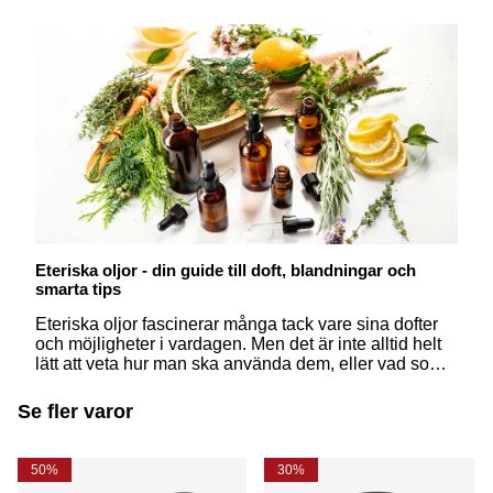
Eteriska oljor - din guide till doft, blandningar och
smarta tips
Eteriska oljor fascinerar många tack vare sina dofter
och möjligheter i vardagen. Men det är inte alltid helt
lätt att veta hur man ska använda dem, eller vad som
egentligen skiljer dem från åt. Här får du svar på några
av de vanligaste frågorna – på ett enkelt och
Se fler varor
inspirerande sätt.
50%
30%