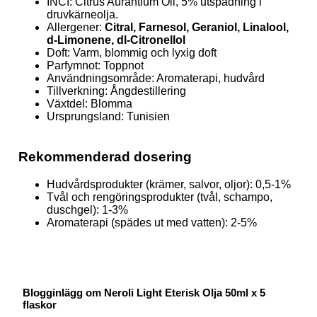
INCI: Citrus Aurantium Oil, 5% utspädning i
druvkärneolja.
Allergener:
Citral, Farnesol, Geraniol, Linalool,
d-Limonene, dl-Citronellol
Doft: Varm, blommig och lyxig doft
Parfymnot: Toppnot
Användningsområde: Aromaterapi, hudvård
Tillverkning: Ångdestillering
Växtdel: Blomma
Ursprungsland: Tunisien
Rekommenderad dosering
Hudvårdsprodukter (krämer, salvor, oljor): 0,5-1%
Tvål och rengöringsprodukter (tvål, schampo,
duschgel): 1-3%
Aromaterapi (spädes ut med vatten): 2-5%
Blogginlägg om Neroli Light Eterisk Olja 50ml x 5
flaskor