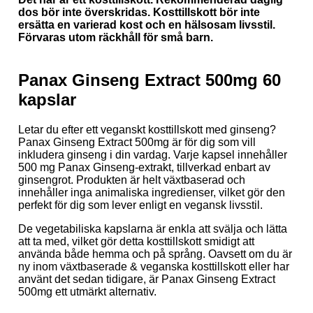
dos bör inte överskridas. Kosttillskott bör inte
ersätta en varierad kost och en hälsosam livsstil.
Förvaras utom räckhåll för små barn.
Panax Ginseng Extract 500mg 60
kapslar
Letar du efter ett veganskt kosttillskott med ginseng?
Panax Ginseng Extract 500mg är för dig som vill
inkludera ginseng i din vardag. Varje kapsel innehåller
500 mg Panax Ginseng-extrakt, tillverkad enbart av
ginsengrot. Produkten är helt växtbaserad och
innehåller inga animaliska ingredienser, vilket gör den
perfekt för dig som lever enligt en vegansk livsstil.
De vegetabiliska kapslarna är enkla att svälja och lätta
att ta med, vilket gör detta kosttillskott smidigt att
använda både hemma och på språng. Oavsett om du är
ny inom växtbaserade & veganska kosttillskott eller har
använt det sedan tidigare, är Panax Ginseng Extract
500mg ett utmärkt alternativ.