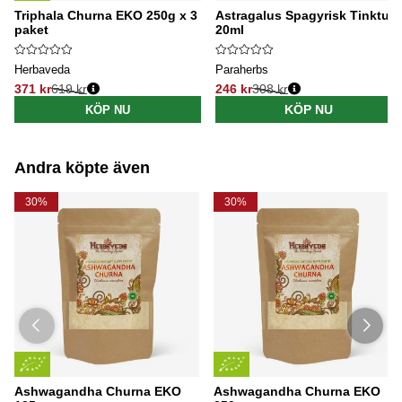
Triphala Churna EKO 250g x 3
Astragalus Spagyrisk Tinktur
paket
20ml
Herbaveda
Paraherbs
371 kr
619 kr
246 kr
308 kr
Ordinarie pris:
Ordinarie pris:
KÖP NU
KÖP NU
Andra köpte även
30%
30%
Ashwagandha Churna EKO
Ashwagandha Churna EKO