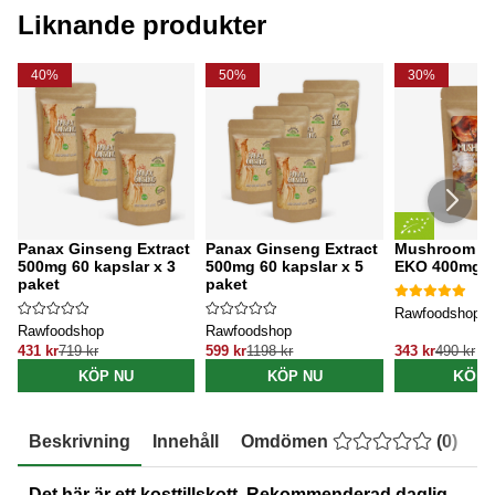
Liknande produkter
40%
50%
30%
Panax Ginseng Extract
Panax Ginseng Extract
Mushroom mi
500mg 60 kapslar x 3
500mg 60 kapslar x 5
EKO 400mg 6
paket
paket
Rawfoodshop
Rawfoodshop
Rawfoodshop
431 kr
719 kr
599 kr
1198 kr
343 kr
490 kr
KÖP 
KÖP NU
KÖP NU
Beskrivning
Innehåll
Omdömen
(
0
)
E
Det här är ett kosttillskott. Rekommenderad daglig