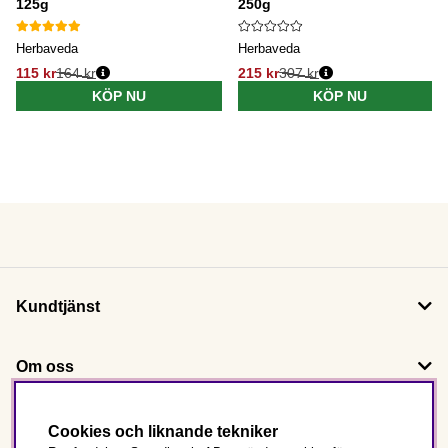
125g
250g
Herbaveda
Herbaveda
115 kr
164 kr
215 kr
307 kr
KÖP NU
KÖP NU
Kundtjänst
Om oss
Följ oss
Cookies och liknande tekniker