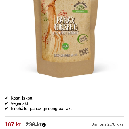
✔
Kosttillskott
✔
Veganskt
✔
Innehåller panax ginseng-extrakt
167
kr
238
kr
Jmf.pris:
2.78 kr/st