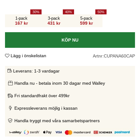
30
40
50
1-pack
3-pack
5-pack
167 kr
431 kr
599 kr
KÖP NU
Lägg i önskelistan
Artnr:
CUPANA60CAP
Leverans:
1-3 vardagar
Handla nu - betala inom 30 dagar med Walley
Fri standardfrakt över 499kr
Expressleverans möjlig i kassan
Handla tryggt med våra samarbetspartners