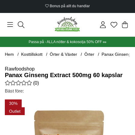
Bonus på allt du handlar
Din
Anta
.
Passa på - ALLA nötter & kokosolja 50% OFF 🥜
Hem
Kosttillskott
Örter & Växter
Örter
Panax Ginseng Ex
Rawfoodshop
Panax Ginseng Extract 500mg 60 kapslar
Medelbetyg 0 av 5 Antal betyg 0
(
0
)
Bäst före:
Produktbilder Panax Ginseng Extract 500mg 60 kapslar
30
Outlet