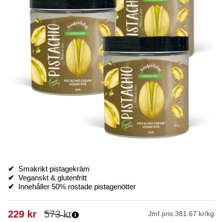
✔
Smakrikt pistagekräm
✔
Veganskt & glutenfritt
✔
Innehåller 50% rostade pistagenötter
229
kr
573
kr
Jmf.pris:
381.67 kr/kg