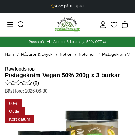
Bonus på allt du handlar
Din
Anta
.
Passa på - ALLA nötter & kokosolja 50% OFF 🥜
Hem
Råvaror & Dryck
Nötter
Nötsmör
Pistagekräm Veg
Rawfoodshop
Pistagekräm Vegan 50% 200g x 3 burkar
Medelbetyg 0 av 5 Antal betyg 0
(
0
)
Bäst före:
2026-06-30
Produktbilder Pistagekräm Vegan 50% 200g x 3 burkar
60
Outlet
Kort datum