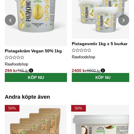
Pistagesmör 1kg x 5 burkar
Pistagekräm Vegan 50% 1kg
Rawfoodshop
Rawfoodshop
294 kr
735 kr
2400 kr
4800 kr
Ordinarie pris:
Ordinarie pris:
KÖP NU
KÖP NU
Andra köpte även
50%
50%