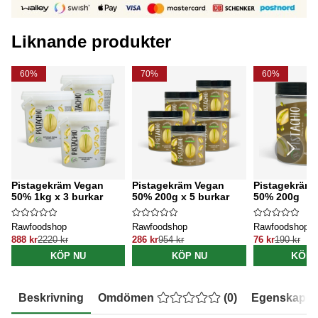
Liknande produkter
60%
70%
60%
Pistagekräm Vegan
Pistagekräm Vegan
Pistagekräm
50% 1kg x 3 burkar
50% 200g x 5 burkar
50% 200g
Rawfoodshop
Rawfoodshop
Rawfoodshop
888 kr
2220 kr
286 kr
954 kr
76 kr
190 kr
KÖP 
KÖP NU
KÖP NU
Beskrivning
Omdömen
(
0
)
Egenskaper