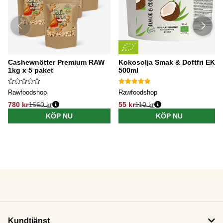
Cashewnötter Premium RAW
Kokosolja Smak & Doftfri EKO
1kg x 5 paket
500ml
Rawfoodshop
Rawfoodshop
780 kr
1560 kr
55 kr
110 kr
KÖP NU
KÖP NU
Kundtjänst