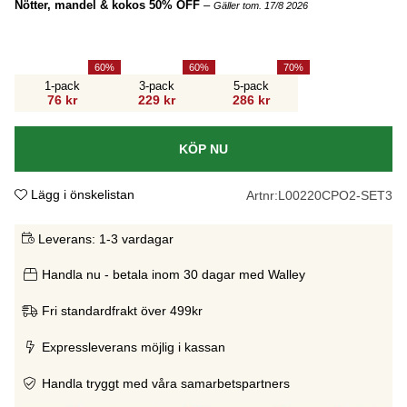
Nötter, mandel & kokos 50% OFF
–
Gäller tom. 17/8 2026
60
60
70
1-pack
3-pack
5-pack
76 kr
229 kr
286 kr
KÖP NU
Lägg i önskelistan
Artnr:
L00220CPO2-SET3
Leverans:
1-3 vardagar
Handla nu - betala inom 30 dagar med Walley
Fri standardfrakt över 499kr
Expressleverans möjlig i kassan
Handla tryggt med våra samarbetspartners