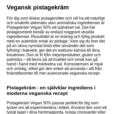
Vegansk pistagekräm
För dig som älskar pistagenötter och vill ha ett naturligt
och smakrikt alternativ utan animaliska ingredienser är
Pistagekräm Vegan 50% ett självklart val. Det här
pistagesmöret består av endast noggrant utvalda
ingredienser. Resultatet är en krämig och fyllig produkt
med en autentisk smak av pistage. Vare sig du brer det
på en skiva nyrostat bröd eller använder det som
fyllning i bakverk, ger det en exklusiv känsla till dina
kreationer. Den är fri från mejeriprodukter, gluten och
palmolja – ett bevis på att kvalitet och smak kan gå
hand i hand med medvetna val. Konsistensen är mjuk
och smidig, vilket gör den enkel att använda i allt från
frukostfavoriter till mer avancerade veganska recept.
Pistagekräm - en självklar ingrediens i
moderna veganska recept
Pistagekräm Vegan 50% passar perfekt för dig som
tycker om att experimentera i köket. Använd den som ett
lyxigt lager i dina hemmagjorda, lyxiga croissanter eller