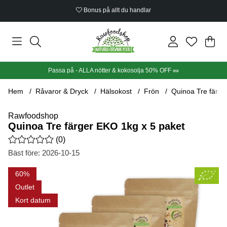
Bonus på allt du handlar
Din
Anta
.
Passa på - ALLA nötter & kokosolja 50% OFF 🥜
Hem
Råvaror & Dryck
Hälsokost
Frön
Quinoa Tre färge
Rawfoodshop
Quinoa Tre färger EKO 1kg x 5 paket
Medelbetyg 0 av 5 Antal betyg 0
(
0
)
Bäst före:
2026-10-15
Produktbilder Quinoa Tre färger EKO 1kg x 5 paket
60
Outlet
Kort datum