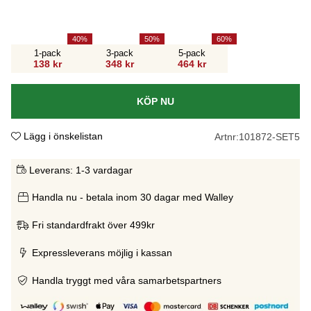
40
50
60
1-pack
3-pack
5-pack
138 kr
348 kr
464 kr
KÖP NU
Lägg i önskelistan
Artnr:
101872-SET5
Leverans:
1-3 vardagar
Handla nu - betala inom 30 dagar med Walley
Fri standardfrakt över 499kr
Expressleverans möjlig i kassan
Handla tryggt med våra samarbetspartners