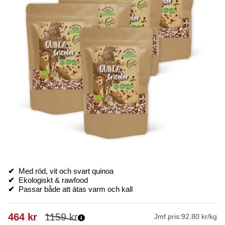
✔
Med röd, vit och svart quinoa
✔
Ekologiskt & rawfood
✔
Passar både att ätas varm och kall
464
kr
1159
kr
Jmf.pris:
92.80 kr/kg