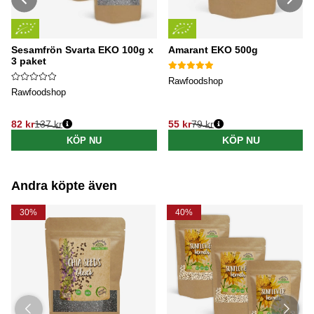
Sesamfrön Svarta EKO 100g x
Amarant EKO 500g
3 paket
Rawfoodshop
Rawfoodshop
82 kr
137 kr
55 kr
79 kr
Ordinarie pris:
Ordinarie pris:
KÖP NU
KÖP NU
Andra köpte även
30%
40%