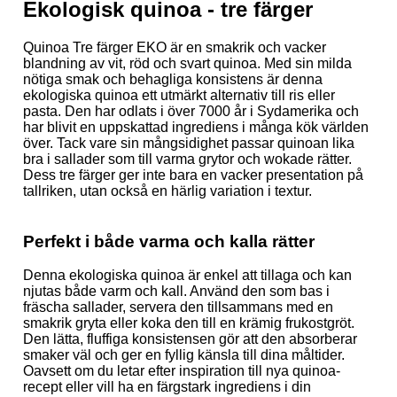
Ekologisk quinoa - tre färger
Quinoa Tre färger EKO är en smakrik och vacker
blandning av vit, röd och svart quinoa. Med sin milda
nötiga smak och behagliga konsistens är denna
ekologiska quinoa ett utmärkt alternativ till ris eller
pasta. Den har odlats i över 7000 år i Sydamerika och
har blivit en uppskattad ingrediens i många kök världen
över. Tack vare sin mångsidighet passar quinoan lika
bra i sallader som till varma grytor och wokade rätter.
Dess tre färger ger inte bara en vacker presentation på
tallriken, utan också en härlig variation i textur.
Perfekt i både varma och kalla rätter
Denna ekologiska quinoa är enkel att tillaga och kan
njutas både varm och kall. Använd den som bas i
fräscha sallader, servera den tillsammans med en
smakrik gryta eller koka den till en krämig frukostgröt.
Den lätta, fluffiga konsistensen gör att den absorberar
smaker väl och ger en fyllig känsla till dina måltider.
Oavsett om du letar efter inspiration till nya quinoa-
recept eller vill ha en färgstark ingrediens i din