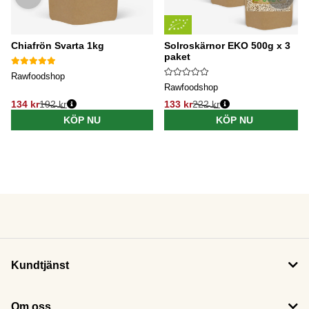
Chiafrön Svarta 1kg
Solroskärnor EKO 500g x 3
paket
Rawfoodshop
Rawfoodshop
134 kr
192 kr
133 kr
222 kr
KÖP NU
KÖP NU
Kundtjänst
Om oss