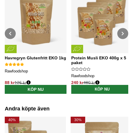
Havregryn Glutenfritt EKO 1kg
Protein Musli EKO 400g x 5
paket
Rawfoodshop
Rawfoodshop
88 kr
126 kr
240 kr
480 kr
Ordinarie pris:
Ordinarie pris:
KÖP NU
KÖP NU
Andra köpte även
40%
30%