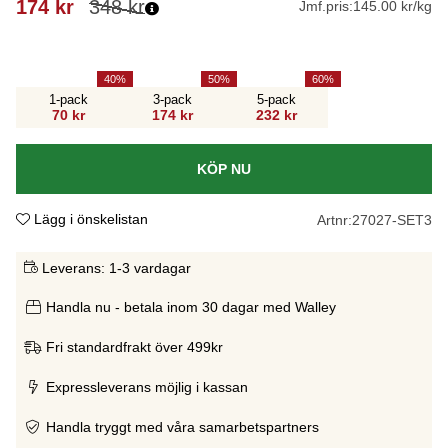
174
kr
348
kr
Jmf.pris:
145.00 kr/kg
40
50
60
1-pack
3-pack
5-pack
70 kr
174 kr
232 kr
KÖP NU
Lägg i önskelistan
Artnr:
27027-SET3
Leverans:
1-3 vardagar
Handla nu - betala inom 30 dagar med Walley
Fri standardfrakt över 499kr
Expressleverans möjlig i kassan
Handla tryggt med våra samarbetspartners