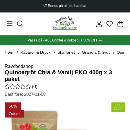
Bonus på allt du handlar
Din
Anta
.
Passa på - ALLA nötter & kokosolja 50% OFF 🥜
Hem
Råvaror & Dryck
Skafferiet
Granola & Gröt
Quinoa
Rawfoodshop
Quinoagröt Chia & Vanilj EKO 400g x 3
paket
Medelbetyg 0 av 5 Antal betyg 0
(
0
)
Bäst före:
2027-01-08
Produktbilder Quinoagröt Chia & Vanilj EKO 400g x 3 paket
50
Outlet