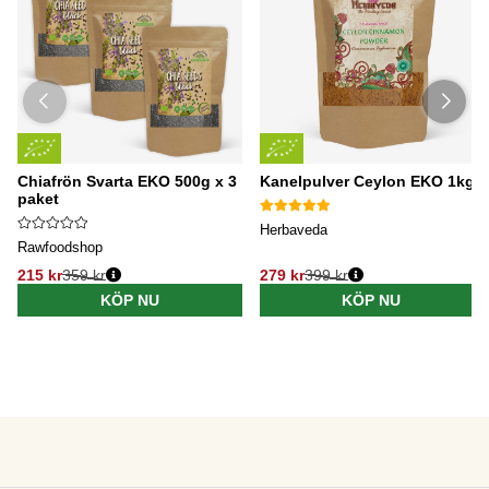
Chiafrön Svarta EKO 500g x 3
Kanelpulver Ceylon EKO 1kg
paket
Herbaveda
Rawfoodshop
215 kr
359 kr
279 kr
399 kr
KÖP NU
KÖP NU