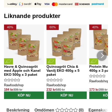
Liknande produkter
40%
60%
40%
Havre & Quinoagröt
Quinoagröt Chia &
Protein Musl
med Äpple och Kanel
Vanilj EKO 400g x 5
400g x 3 pak
EKO 500g x 3 paket
paket
Rawfoodshop
Rawfoodshop
Rawfoodshop
184 kr
306 kr
232 kr
580 kr
173 kr
288 kr
KÖP NU
KÖP NU
KÖP 
Beskrivning
Omdömen
(
0
)
Egenskaper