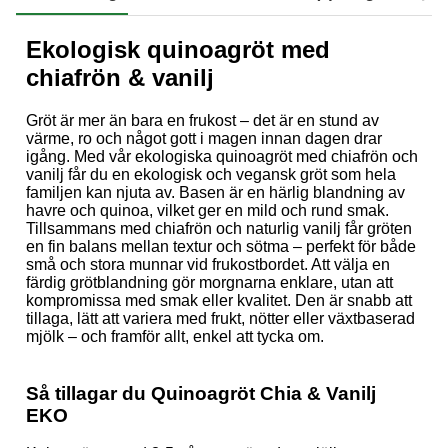
Ekologisk quinoagröt med
chiafrön & vanilj
Gröt är mer än bara en frukost – det är en stund av
värme, ro och något gott i magen innan dagen drar
igång. Med vår ekologiska quinoagröt med chiafrön och
vanilj får du en ekologisk och vegansk gröt som hela
familjen kan njuta av. Basen är en härlig blandning av
havre och quinoa, vilket ger en mild och rund smak.
Tillsammans med chiafrön och naturlig vanilj får gröten
en fin balans mellan textur och sötma – perfekt för både
små och stora munnar vid frukostbordet. Att välja en
färdig grötblandning gör morgnarna enklare, utan att
kompromissa med smak eller kvalitet. Den är snabb att
tillaga, lätt att variera med frukt, nötter eller växtbaserad
mjölk – och framför allt, enkel att tycka om.
Så tillagar du Quinoagröt Chia & Vanilj
EKO