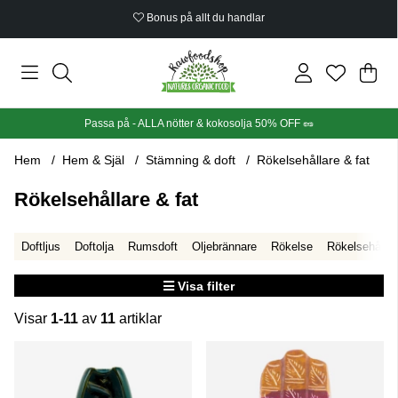
Bonus på allt du handlar
Din
Anta
.
Passa på - ALLA nötter & kokosolja 50% OFF 🥜
Hem
Hem & Själ
Stämning & doft
Rökelsehållare & fat
Rökelsehållare & fat
Doftljus
Doftolja
Rumsdoft
Oljebrännare
Rökelse
Rökelsehållar
Visa filter
Visar
1-11
av
11
artiklar
Produkter