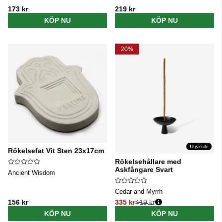
173 kr
219 kr
KÖP NU
KÖP NU
20%
Utgående
Rökelsefat Vit Sten 23x17cm
Rökelsehållare med
Askfångare Svart
Ancient Wisdom
Cedar and Myrrh
156 kr
335 kr
419 kr
Ordinarie pris:
KÖP NU
KÖP NU