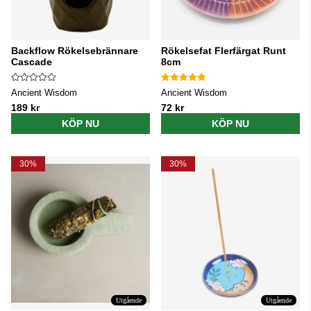
Backflow Rökelsebrännare
Rökelsefat Flerfärgat Runt
Cascade
8cm
Ancient Wisdom
Ancient Wisdom
189 kr
72 kr
KÖP NU
KÖP NU
30%
30%
Utgående
Utgående