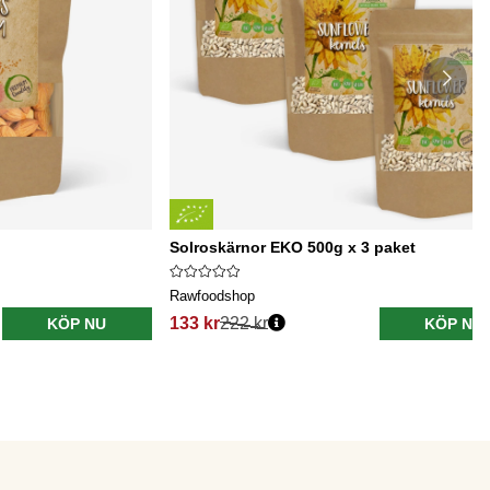
Solroskärnor EKO 500g x 3 paket
Rawfoodshop
133 kr
222 kr
KÖP NU
KÖP NU