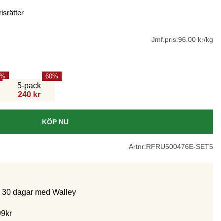
isrätter
Jmf.pris:
96.00 kr/kg
60
5-pack
240 kr
KÖP NU
Artnr:
RFRU500476E-SET5
m 30 dagar med Walley
99kr