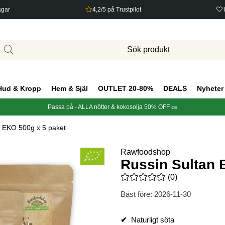
agar
4,2/5 på Trustpilot
Hud & Kropp
Hem & Själ
OUTLET 20-80%
DEALS
Nyheter
Passa på - ALLA nötter & kokosolja 50% OFF 🥜
n EKO 500g x 5 paket
Rawfoodshop
Russin Sultan 
Medelbetyg 0 av 5 Antal bety
(
0
)
Bäst före:
2026-11-30
✔
Naturligt söta