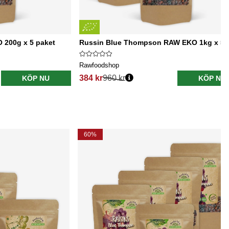
 200g x 5 paket
Russin Blue Thompson RAW EKO 1kg x 5 
Rawfoodshop
384 kr
960 kr
KÖP NU
KÖP NU
60%