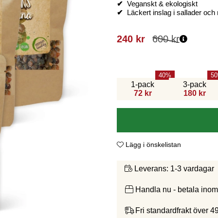
✔
Veganskt & ekologiskt
✔
Läckert inslag i sallader och r
240
kr
600
kr
40
50
1-pack
3-pack
72 kr
180 kr
Lägg i önskelistan
1-3 vardagar
Leverans:
Handla nu - betala ino
Fri standardfrakt över 4