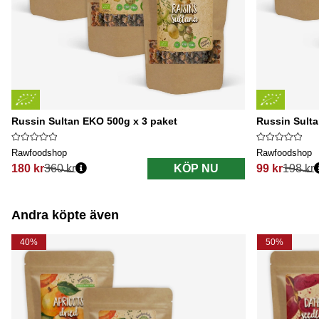
Russin Sultan EKO 500g x 3 paket
Russin Sulta
Rawfoodshop
Rawfoodshop
180 kr
360 kr
KÖP NU
99 kr
198 kr
Ordinarie pris:
Ordinarie pri
Andra köpte även
40%
50%