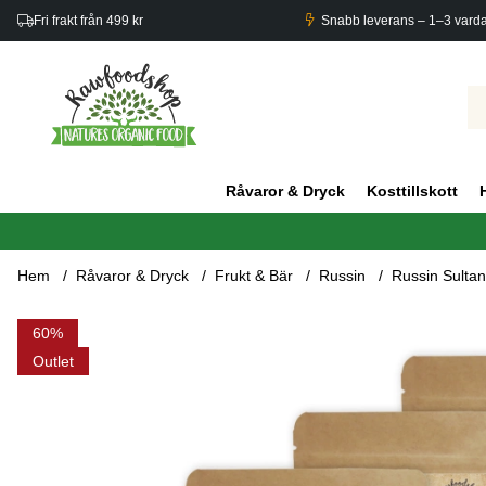
Fri frakt från 499 kr
Snabb leverans – 1–3 vard
Råvaror & Dryck
Kosttillskott
Hem
Råvaror & Dryck
Frukt & Bär
Russin
Russin Sulta
Produktbilder Russin Sultan EKO 500g x 5 paket
60
Outlet