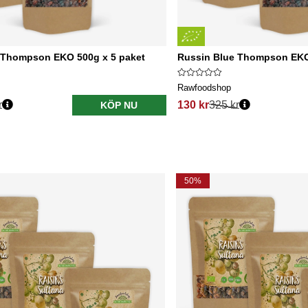
 Thompson EKO 500g x 5 paket
Russin Blue Thompson EKO
Rawfoodshop
r
130 kr
325 kr
KÖP NU
50%