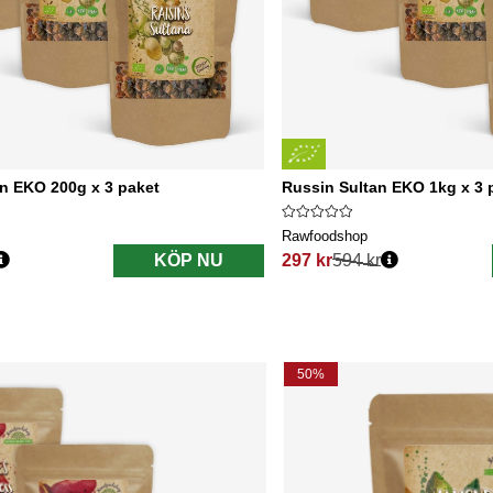
n EKO 200g x 3 paket
Russin Sultan EKO 1kg x 3 
Rawfoodshop
KÖP NU
297 kr
594 kr
s:
Ordinarie pris:
50%