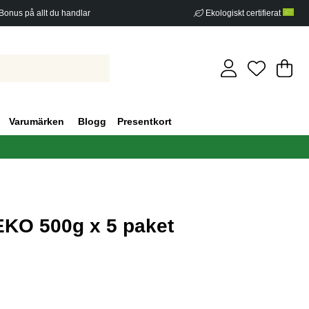
Bonus på allt du handlar
Ekologiskt certifierat
Di
An
.
Varumärken
Blogg
Presentkort
EKO 500g x 5 paket
g 0