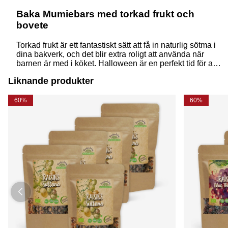
Baka Mumiebars med torkad frukt och
bovete
Torkad frukt är ett fantastiskt sätt att få in naturlig sötma i
dina bakverk, och det blir extra roligt att använda när
barnen är med i köket. Halloween är en perfekt tid för att
skapa både roliga och goda recept som ni kan njuta av
Liknande produkter
tillsammans - prova därför att baka Mumiebars med
torkad frukt och bovete!
60%
60%