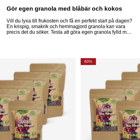
Gör egen granola med blåbär och kokos
Vill du lyxa till frukosten och få en perfekt start på dagen?
En krispig, smakrik och hemmagjord granola kan vara
precis det du söker. Testa att göra egen granola fylld med
blåbär och kokos – perfekt för veganer och alla som gillar
växtbaserade alternativ!
60%