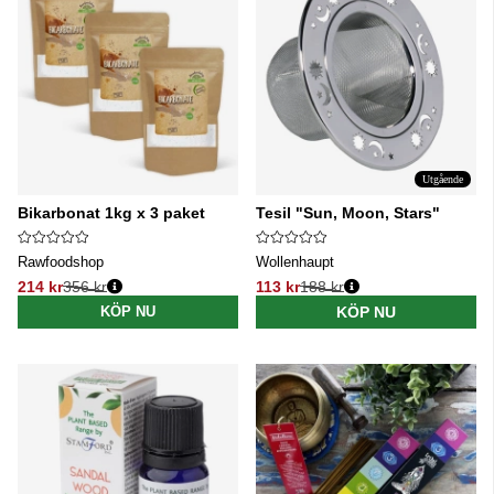
Utgående
Bikarbonat 1kg x 3 paket
Tesil "Sun, Moon, Stars"
Rawfoodshop
Wollenhaupt
214 kr
356 kr
113 kr
188 kr
Ordinarie pris:
Ordinarie pris:
KÖP NU
KÖP NU