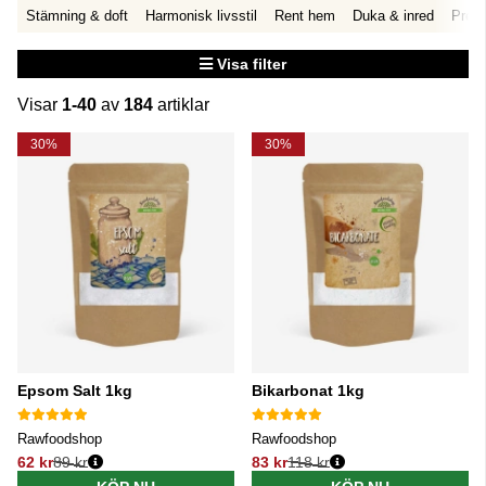
Stämning & doft
Harmonisk livsstil
Rent hem
Duka & inred
Prese
Visa filter
Visar
1-40
av
184
artiklar
Produkter
30%
30%
Epsom Salt 1kg
Bikarbonat 1kg
Rawfoodshop
Rawfoodshop
62 kr
89 kr
83 kr
118 kr
Ordinarie pris:
Ordinarie pris: