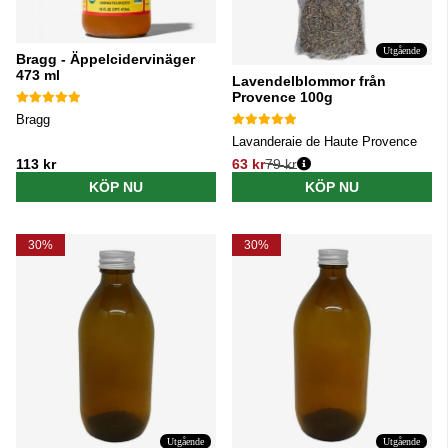
Utgående
Bragg - Äppelcidervinäger
473 ml
Lavendelblommor från
Provence 100g
Bragg
Lavanderaie de Haute Provence
113 kr
63 kr
79 kr
Ordinarie pris:
KÖP NU
KÖP NU
30%
30%
Utgående
Utgående