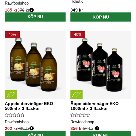
Holistic
Rawfoodshop
185 kr
370 kr
349 kr
Ordinarie pris:
KÖP NU
KÖP NU
40%
40%
Äppelcidervinäger EKO
Äppelcidervinäger EKO
500ml x 3 flaskor
1000ml x 3 flaskor
Rawfoodshop
Rawfoodshop
202 kr
336 kr
356 kr
594 kr
Ordinarie pris:
Ordinarie pris:
KÖP NU
KÖP NU