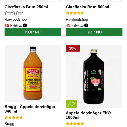
Glasflaska Brun 250ml
Glasflaska Brun 500ml
Rawfoodshop
Rawfoodshop
35 kr
50 kr
41 kr
59 kr
Ordinarie pris:
Ordinarie pris:
KÖP NU
KÖP NU
30%
Bragg - Äppelcidervinäger
946 ml
Äppelcidervinäger EKO
1000ml
Bragg