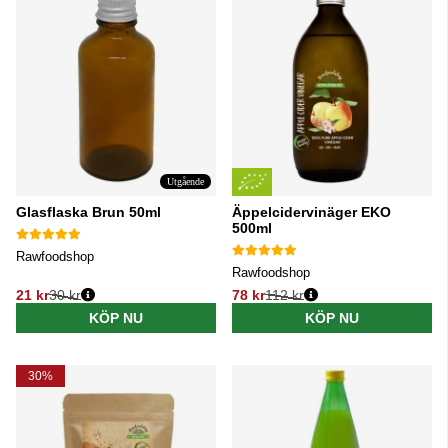
Utgående
Glasflaska Brun 50ml
Äppelcidervinäger EKO
500ml
Rawfoodshop
Rawfoodshop
21 kr
30 kr
78 kr
112 kr
Ordinarie pris:
Ordinarie pris:
KÖP NU
KÖP NU
30%