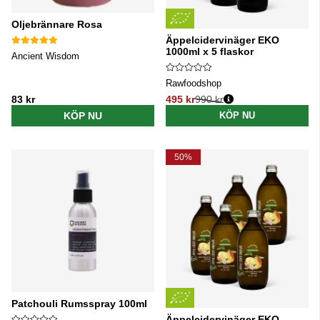
Oljebrännare Rosa
Äppelcidervinäger EKO
1000ml x 5 flaskor
Ancient Wisdom
Rawfoodshop
83 kr
495 kr
990 kr
Ordinarie pris:
KÖP NU
KÖP NU
50%
Patchouli Rumsspray 100ml
Äppelcidervinäger EKO