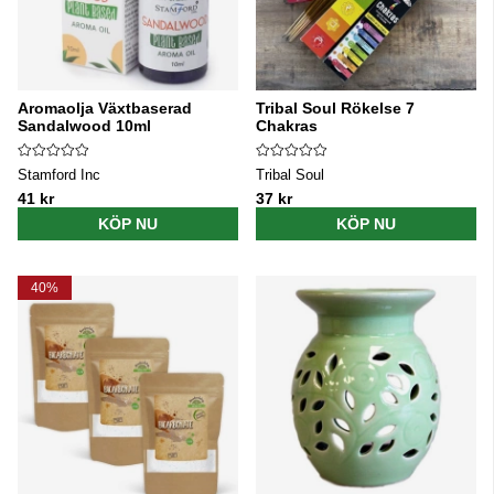
Aromaolja Växtbaserad
Tribal Soul Rökelse 7
Sandalwood 10ml
Chakras
Stamford Inc
Tribal Soul
41 kr
37 kr
KÖP NU
KÖP NU
40%