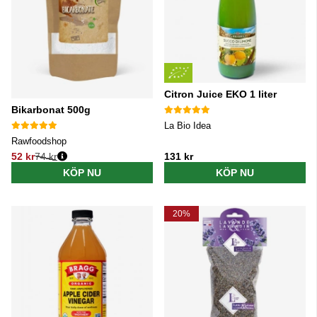
Citron Juice EKO 1 liter
Bikarbonat 500g
La Bio Idea
Rawfoodshop
52 kr
74 kr
131 kr
Ordinarie pris:
KÖP NU
KÖP NU
20%