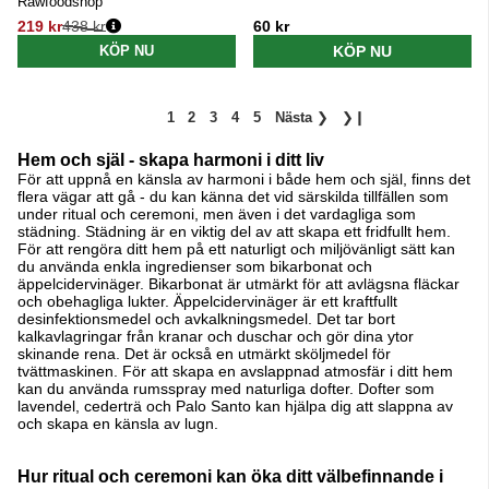
Rawfoodshop
219 kr
438 kr
60 kr
Ordinarie pris:
KÖP NU
KÖP NU
1
2
3
4
5
Nästa
❯
❯❙
Hem och själ - skapa harmoni i ditt liv
För att uppnå en känsla av harmoni i både hem och själ, finns det
flera vägar att gå - du kan känna det vid särskilda tillfällen som
under ritual och ceremoni, men även i det vardagliga som
städning. Städning är en viktig del av att skapa ett fridfullt hem.
För att rengöra ditt hem på ett naturligt och miljövänligt sätt kan
du använda enkla ingredienser som bikarbonat och
äppelcidervinäger. Bikarbonat är utmärkt för att avlägsna fläckar
och obehagliga lukter. Äppelcidervinäger är ett kraftfullt
desinfektionsmedel och avkalkningsmedel. Det tar bort
kalkavlagringar från kranar och duschar och gör dina ytor
skinande rena. Det är också en utmärkt sköljmedel för
tvättmaskinen. För att skapa en avslappnad atmosfär i ditt hem
kan du använda rumsspray med naturliga dofter. Dofter som
lavendel, cederträ och Palo Santo kan hjälpa dig att slappna av
och skapa en känsla av lugn.
Hur ritual och ceremoni kan öka ditt välbefinnande i