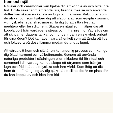
hem och själ
Ritualer och ceremonier kan hjälpa dig att koppla av och hitta inre
frid. Enkla saker som att tända ljus, bränna rökelse och använda
dofter kan skapa en känsla av lugn och harmoni. Välj dofter som
du älskar och som hjälper dig att slappna av som egyptisk jasmin,
vit mysk eller spansk rosmarin. Ta dig tid att sitta i tystnad,
meditera eller be i ditt hem. Skapa en ritual som hjälper dig att
koppla bort från vardagens stress och hitta inre frid. Vad sägs om
att skriva ner dagens tankar och funderingar i en skrivbok enbart
för dina ögon? Det kan även vara så enkelt som att tända ett ljus
och fokusera på dess flamma medan du andas lugnt.
Att vårda ditt hem och själ är en kontinuerlig process som kan ge
dig ökad harmoni och välbefinnande. Genom att använda
naturliga produkter i städningen eller inkludera tid för ritual och
ceremoni i din vardag kan du skapa ett utrymme som främjar
lugn och frid i både din fysiska och inre värld. Kom ihåg att ditt
hem är en förlängning av dig själv, så se till att det är en plats där
du kan koppla av och hitta inre frid.