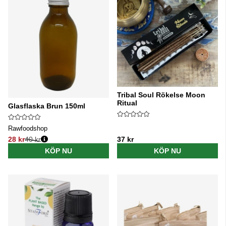
Tribal Soul Rökelse Moon
Ritual
Glasflaska Brun 150ml
Rawfoodshop
28 kr
40 kr
37 kr
Ordinarie pris:
KÖP NU
KÖP NU