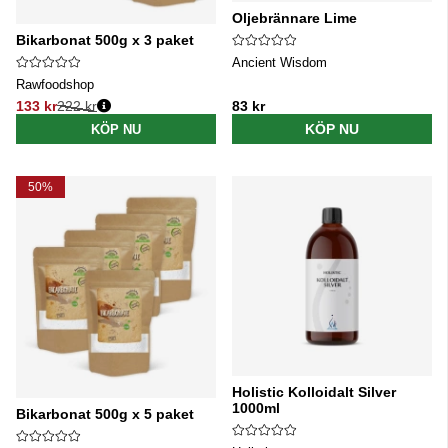
Oljebrännare Lime
Bikarbonat 500g x 3 paket
Ancient Wisdom
Rawfoodshop
133 kr
222 kr
83 kr
Ordinarie pris:
KÖP NU
KÖP NU
50%
Holistic Kolloidalt Silver
1000ml
Bikarbonat 500g x 5 paket