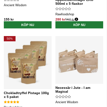
500ml x 5 flaskor
Ancient Wisdom
Rawfoodshop
155 kr
280 kr
560 kr
Ordinarie pris:
KÖP NU
KÖP NU
50%
Necessär i Jute - I am
Magical
Chokladtryffel Pistage 100g
x 5 paket
Ancient Wisdom