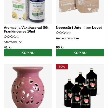
Aromaolja Växtbaserad Söt
Necessär i Jute - I am Loved
Frankincense 10ml
Ancient Wisdom
Stamford Inc
41 kr
60 kr
KÖP NU
KÖP NU
50%