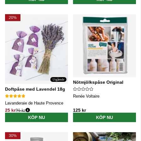
20%
Utgående
Nötmjölkspåse Original
Doftpåse med Lavendel 18g
Renée Voltaire
Lavanderaie de Haute Provence
25 kr
31 kr
125 kr
Ordinarie pris:
KÖP NU
KÖP NU
30%