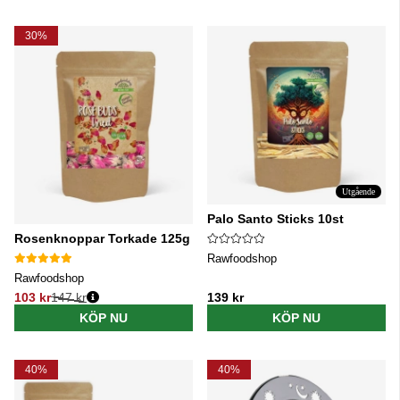
30%
Utgående
Palo Santo Sticks 10st
Rosenknoppar Torkade 125g
Rawfoodshop
Rawfoodshop
103 kr
147 kr
139 kr
Ordinarie pris:
KÖP NU
KÖP NU
40%
40%