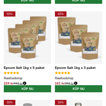
KÖP NU
KÖP NU
50%
40%
Epsom Salt 1kg x 5 paket
Epsom Salt 1kg x 3 paket
Rawfoodshop
Rawfoodshop
224 kr
448 kr
161 kr
269 kr
Ordinarie pris:
Ordinarie pris:
KÖP NU
KÖP NU
30%
30%