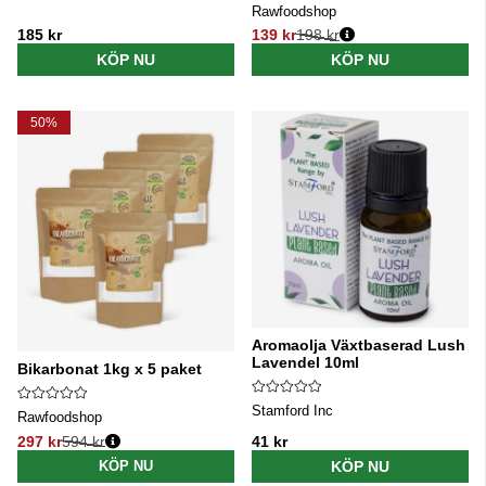
Rawfoodshop
185 kr
139 kr
198 kr
Ordinarie pris:
KÖP NU
KÖP NU
50%
Aromaolja Växtbaserad Lush
Lavendel 10ml
Bikarbonat 1kg x 5 paket
Stamford Inc
Rawfoodshop
297 kr
594 kr
41 kr
Ordinarie pris:
KÖP NU
KÖP NU