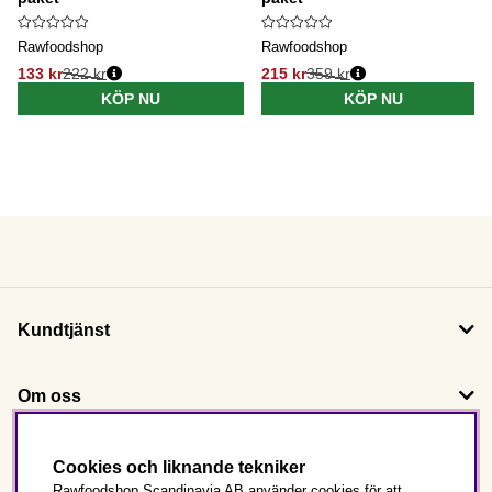
Rawfoodshop
Rawfoodshop
133 kr
222 kr
215 kr
359 kr
KÖP NU
KÖP NU
Kundtjänst
Om oss
Följ oss
Cookies och liknande tekniker
Rawfoodshop Scandinavia AB använder cookies för att