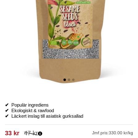
✔
Populär ingrediens
✔
Ekologiskt & rawfood
✔
Läckert inslag till asiatisk gurksallad
33
kr
47
kr
Jmf.pris:
330.00 kr/kg