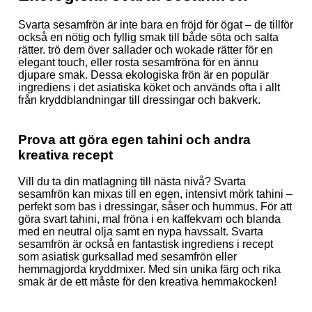
Svarta sesamfrön är inte bara en fröjd för ögat – de tillför
också en nötig och fyllig smak till både söta och salta
rätter. trö dem över sallader och wokade rätter för en
elegant touch, eller rosta sesamfröna för en ännu
djupare smak. Dessa ekologiska frön är en populär
ingrediens i det asiatiska köket och används ofta i allt
från kryddblandningar till dressingar och bakverk.
Prova att göra egen tahini och andra
kreativa recept
Vill du ta din matlagning till nästa nivå? Svarta
sesamfrön kan mixas till en egen, intensivt mörk tahini –
perfekt som bas i dressingar, såser och hummus. För att
göra svart tahini, mal fröna i en kaffekvarn och blanda
med en neutral olja samt en nypa havssalt. Svarta
sesamfrön är också en fantastisk ingrediens i recept
som asiatisk gurksallad med sesamfrön eller
hemmagjorda kryddmixer. Med sin unika färg och rika
smak är de ett måste för den kreativa hemmakocken!