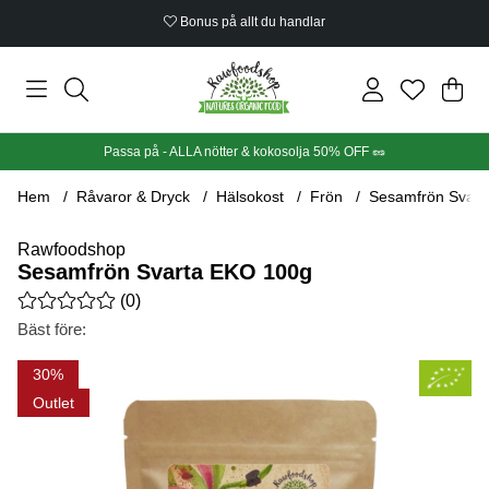
Bonus på allt du handlar
Din
Anta
.
Passa på - ALLA nötter & kokosolja 50% OFF 🥜
Hem
Råvaror & Dryck
Hälsokost
Frön
Sesamfrön Svart
Rawfoodshop
Sesamfrön Svarta EKO 100g
Medelbetyg 0 av 5 Antal betyg 0
(
0
)
Bäst före:
Produktbilder Sesamfrön Svarta EKO 100g
30
Outlet