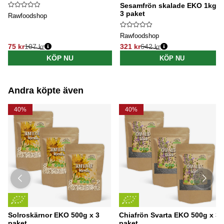
Sesamfrön skalade EKO 1kg x
3 paket
Rawfoodshop
Rawfoodshop
75 kr
107 kr
321 kr
642 kr
Ordinarie pris:
Ordinarie pris:
KÖP NU
KÖP NU
Andra köpte även
40%
40%
Solroskärnor EKO 500g x 3
Chiafrön Svarta EKO 500g x 3
paket
paket