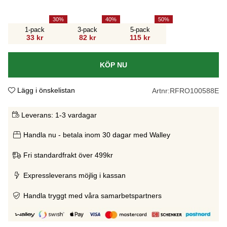
30
40
50
1-pack
3-pack
5-pack
33 kr
82 kr
115 kr
KÖP NU
Lägg i önskelistan
Artnr:
RFRO100588E
Leverans:
1-3 vardagar
Handla nu - betala inom 30 dagar med Walley
Fri standardfrakt över 499kr
Expressleverans möjlig i kassan
Handla tryggt med våra samarbetspartners