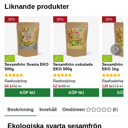
Liknande produkter
30%
30%
30%
Sesamfrön Svarta EKO
Sesamfrön oskalade
Sesamfrön o
500g
EKO 500g
EKO 1kg
Rawfoodshop
Rawfoodshop
Rawfoodshop
64 kr
92 kr
62 kr
88 kr
120 kr
172 kr
KÖP NU
KÖP NU
KÖP 
Beskrivning
Innehåll
Omdömen
(
0
)
E
Ekologiska svarta sesamfrön