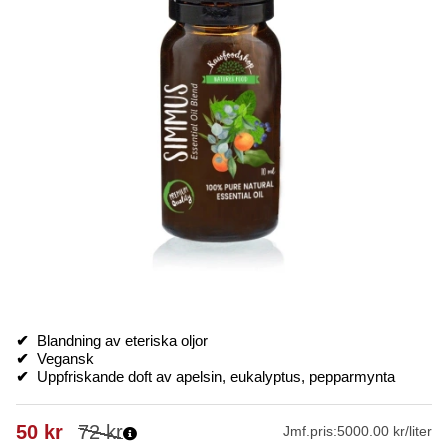
✔
Blandning av e
teriska oljor
✔
Vegansk
✔
Uppfriskande doft av apelsin, eukalyptus, pepparmynta
50
kr
72
kr
Jmf.pris:
5000.00 kr/liter