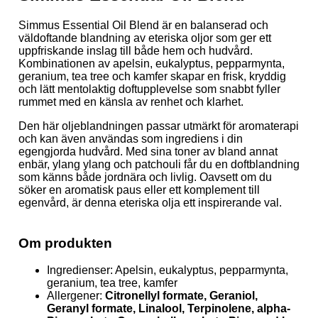
Simmus Essential Oil Blend är en balanserad och
väldoftande blandning av eteriska oljor som ger ett
uppfriskande inslag till både hem och hudvård.
Kombinationen av apelsin, eukalyptus, pepparmynta,
geranium, tea tree och kamfer skapar en frisk, kryddig
och lätt mentolaktig doftupplevelse som snabbt fyller
rummet med en känsla av renhet och klarhet.
Den här oljeblandningen passar utmärkt för aromaterapi
och kan även användas som ingrediens i din
egengjorda hudvård. Med sina toner av bland annat
enbär, ylang ylang och patchouli får du en doftblandning
som känns både jordnära och livlig. Oavsett om du
söker en aromatisk paus eller ett komplement till
egenvård, är denna eteriska olja ett inspirerande val.
Om produkten
Ingredienser: Apelsin, eukalyptus, pepparmynta,
geranium, tea tree, kamfer
Allergener:
Citronellyl formate, Geraniol,
Geranyl formate, Linalool, Terpinolene, alpha-