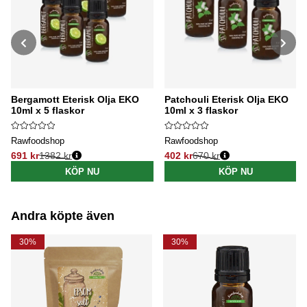
Bergamott Eterisk Olja EKO
Patchouli Eterisk Olja EKO
10ml x 5 flaskor
10ml x 3 flaskor
Rawfoodshop
Rawfoodshop
691 kr
1382 kr
402 kr
670 kr
Ordinarie pris:
Ordinarie pris:
KÖP NU
KÖP NU
Andra köpte även
30%
30%