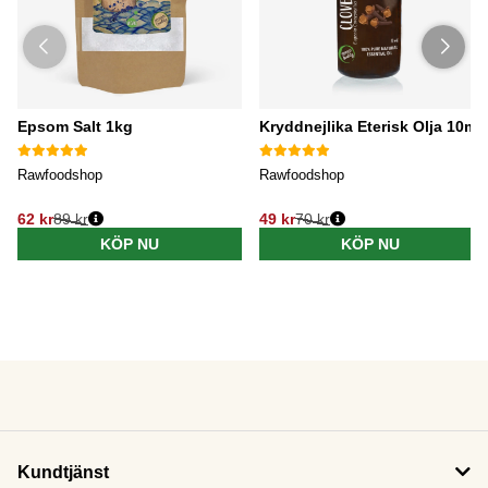
Epsom Salt 1kg
Kryddnejlika Eterisk Olja 10ml
Rawfoodshop
Rawfoodshop
62 kr
89 kr
49 kr
70 kr
KÖP NU
KÖP NU
Kundtjänst