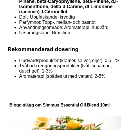
Pinene, beta-Caryophyllene, beta-Pinene, d,l-
Isomenthone, delta-3-Carene, dl-Limonene
(racemic), l-Citronellol
Doft: Uppfriskande, kryddig
Parfymnot: Topp-, mellan- och basnot
Användningsområde: Aromaterapi, hudvård
Ursprungsland: Brasilien
Rekommenderad dosering
Hudvårdsprodukter (krämer, salvor, oljor): 0,5-1%
Tvål och rengöringsprodukter (tvål, schampo,
duschgel): 1-3%
Aromaterapi (spädes ut med vatten): 2-5%
Blogginlägg om Simmus Essential Oil Blend 10ml