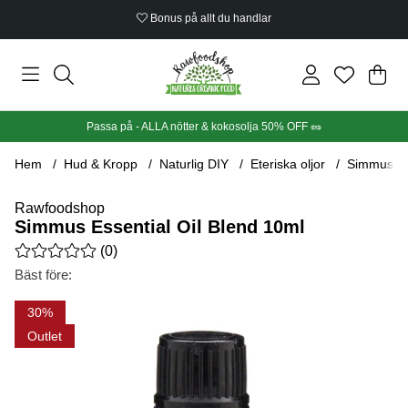
Bonus på allt du handlar
Din
Anta
.
Passa på - ALLA nötter & kokosolja 50% OFF 🥜
Hem
Hud & Kropp
Naturlig DIY
Eteriska oljor
Simmus Es
Rawfoodshop
Simmus Essential Oil Blend 10ml
Medelbetyg 0 av 5 Antal betyg 0
(
0
)
Bäst före:
Produktbilder Simmus Essential Oil Blend 10ml
30
Outlet