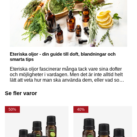
Eteriska oljor - din guide till doft, blandningar och
smarta tips
Eteriska oljor fascinerar många tack vare sina dofter
och möjligheter i vardagen. Men det är inte alltid helt
lätt att veta hur man ska använda dem, eller vad som
egentligen skiljer dem från åt. Här får du svar på några
av de vanligaste frågorna – på ett enkelt och
Se fler varor
inspirerande sätt.
50%
40%