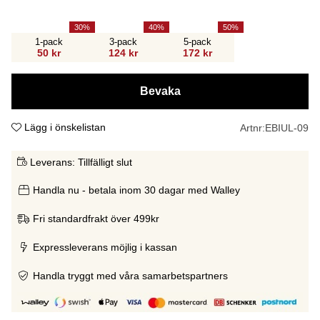
30
40
50
1-pack
3-pack
5-pack
50 kr
124 kr
172 kr
Bevaka
Lägg i önskelistan
Artnr:
EBIUL-09
Leverans:
Tillfälligt slut
Handla nu - betala inom 30 dagar med Walley
Fri standardfrakt över 499kr
Expressleverans möjlig i kassan
Handla tryggt med våra samarbetspartners