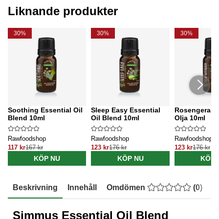
Liknande produkter
30%
30%
30%
Soothing Essential Oil
Sleep Easy Essential
Rosengeraniu
Blend 10ml
Oil Blend 10ml
Olja 10ml
Rawfoodshop
Rawfoodshop
Rawfoodshop
117 kr
167 kr
123 kr
176 kr
123 kr
176 kr
KÖP NU
KÖP NU
KÖP 
Beskrivning
Innehåll
Omdömen
(
0
)
E
Simmus Essential Oil Blend