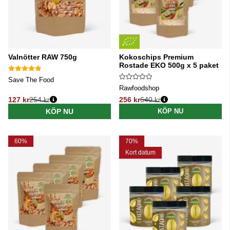
Valnötter RAW 750g
Kokoschips Premium
Rostade EKO 500g x 5 paket
Save The Food
Rawfoodshop
127 kr
254 kr
256 kr
640 kr
Ordinarie pris:
Ordinarie pris:
KÖP NU
KÖP NU
60%
70%
Kort datum