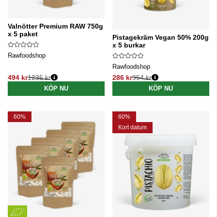
Valnötter Premium RAW 750g
x 5 paket
Pistagekräm Vegan 50% 200g
x 5 burkar
Rawfoodshop
Rawfoodshop
494 kr
1235 kr
286 kr
954 kr
Ordinarie pris:
Ordinarie pris:
KÖP NU
KÖP NU
60%
60%
Kort datum