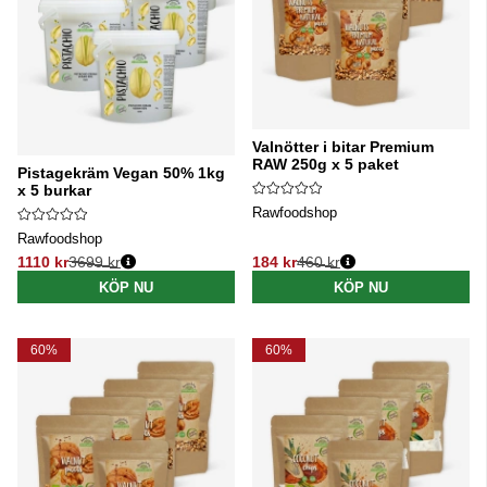
Valnötter i bitar Premium
RAW 250g x 5 paket
Pistagekräm Vegan 50% 1kg
x 5 burkar
Rawfoodshop
Rawfoodshop
1110 kr
3699 kr
184 kr
460 kr
Ordinarie pris:
Ordinarie pris:
KÖP NU
KÖP NU
60%
60%