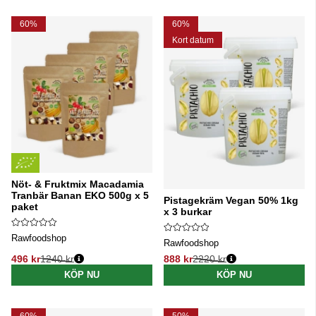
60%
60%
Kort datum
Nöt- & Fruktmix Macadamia
Tranbär Banan EKO 500g x 5
Pistagekräm Vegan 50% 1kg
paket
x 3 burkar
Rawfoodshop
Rawfoodshop
496 kr
1240 kr
888 kr
2220 kr
Ordinarie pris:
Ordinarie pris:
KÖP NU
KÖP NU
60%
50%