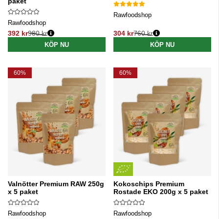
paket
Rawfoodshop
Rawfoodshop
392 kr
980 kr
304 kr
760 kr
Ordinarie pris:
Ordinarie pris:
KÖP NU
KÖP NU
60%
60%
Valnötter Premium RAW 250g
Kokoschips Premium
x 5 paket
Rostade EKO 200g x 5 paket
Rawfoodshop
Rawfoodshop