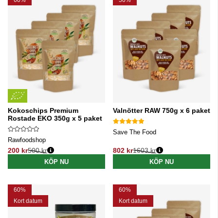
Kokoschips Premium
Valnötter RAW 750g x 6 paket
Rostade EKO 350g x 5 paket
Save The Food
Rawfoodshop
200 kr
500 kr
802 kr
1603 kr
Ordinarie pris:
Ordinarie pris:
KÖP NU
KÖP NU
60%
60%
Kort datum
Kort datum