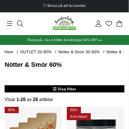
Ekologiskt certifierat
Din
Anta
.
Passa på - ALLA nötter & kokosolja 50% OFF 🥜
Hem
OUTLET 20-80%
Nötter & Smör 30-60%
Nötter & S
Nötter & Smör 60%
Visa filter
Visar
1-26
av
26
artiklar
Produkter
60%
60%
Kort datum