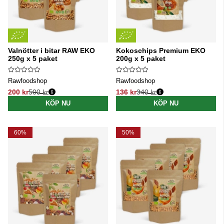
Valnötter i bitar RAW EKO
Kokoschips Premium EKO
250g x 5 paket
200g x 5 paket
Rawfoodshop
Rawfoodshop
200 kr
500 kr
136 kr
340 kr
Ordinarie pris:
Ordinarie pris:
KÖP NU
KÖP NU
60%
50%