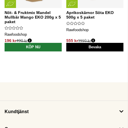
Nöt- & Fruktmix Mandel
Aprikoskärnor Söta EKO
Mullbär Mango EKO 200g x 5
500g x 5 paket
paket
Rawfoodshop
Rawfoodshop
196 kr
490 kr
555 kr
1110 kr
Ordinarie pris:
Ordinarie pris:
KÖP NU
Bevaka
Kundtjänst