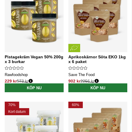
Pistagekräm Vegan 50% 200g
Aprikoskärnor Söta EKO 1kg
x 3 burkar
x 6 paket
Rawfoodshop
Save The Food
229 kr
573 kr
902 kr
2256 kr
Ordinarie pris:
Ordinarie pris:
KÖP NU
KÖP NU
70%
60%
Kort datum