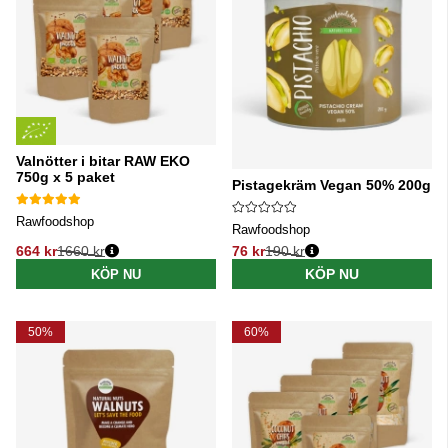
Valnötter i bitar RAW EKO
750g x 5 paket
Pistagekräm Vegan 50% 200g
Rawfoodshop
Rawfoodshop
664 kr
1660 kr
76 kr
190 kr
Ordinarie pris:
Ordinarie pris:
KÖP NU
KÖP NU
50%
60%