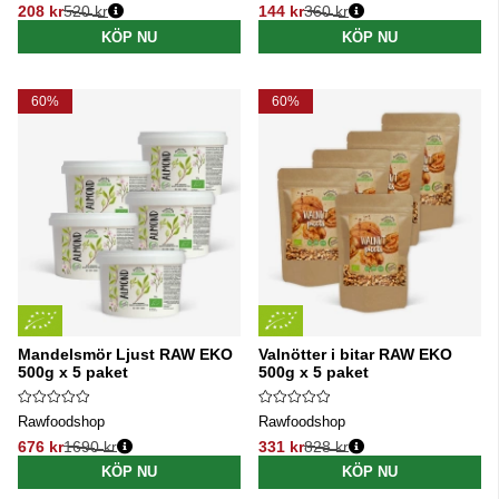
208 kr
520 kr
144 kr
360 kr
Ordinarie pris:
Ordinarie pris:
KÖP NU
KÖP NU
60%
60%
Mandelsmör Ljust RAW EKO
Valnötter i bitar RAW EKO
500g x 5 paket
500g x 5 paket
Rawfoodshop
Rawfoodshop
676 kr
1690 kr
331 kr
828 kr
Ordinarie pris:
Ordinarie pris:
KÖP NU
KÖP NU