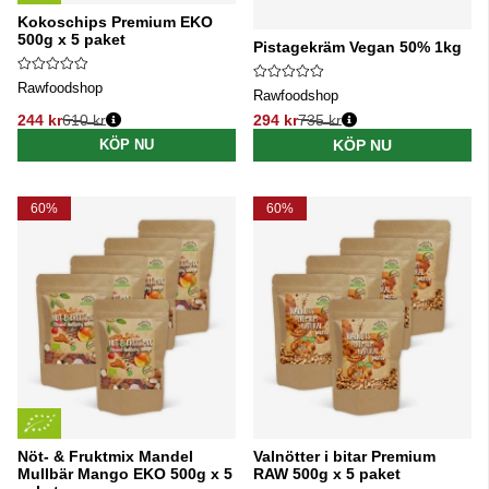
Kokoschips Premium EKO
500g x 5 paket
Pistagekräm Vegan 50% 1kg
Rawfoodshop
Rawfoodshop
244 kr
610 kr
294 kr
735 kr
Ordinarie pris:
Ordinarie pris:
KÖP NU
KÖP NU
60%
60%
Nöt- & Fruktmix Mandel
Valnötter i bitar Premium
Mullbär Mango EKO 500g x 5
RAW 500g x 5 paket