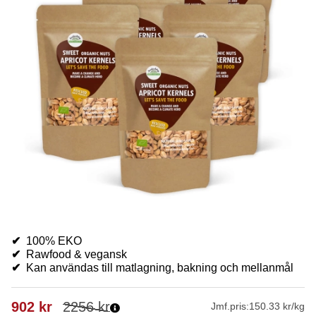
✔
100% EKO
✔
Rawfood & vegansk
✔
Kan användas till matlagning, bakning och mellanmål
902
kr
2256
kr
Jmf.pris:
150.33 kr/kg