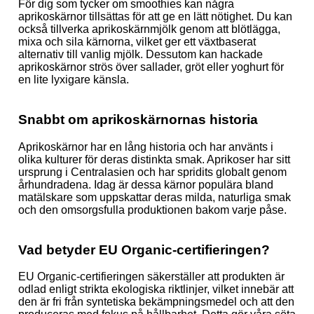
För dig som tycker om smoothies kan några
aprikoskärnor tillsättas för att ge en lätt nötighet. Du kan
också tillverka aprikoskärnmjölk genom att blötlägga,
mixa och sila kärnorna, vilket ger ett växtbaserat
alternativ till vanlig mjölk. Dessutom kan hackade
aprikoskärnor strös över sallader, gröt eller yoghurt för
en lite lyxigare känsla.
Snabbt om aprikoskärnornas historia
Aprikoskärnor har en lång historia och har använts i
olika kulturer för deras distinkta smak. Aprikoser har sitt
ursprung i Centralasien och har spridits globalt genom
århundradena. Idag är dessa kärnor populära bland
matälskare som uppskattar deras milda, naturliga smak
och den omsorgsfulla produktionen bakom varje påse.
Vad betyder EU Organic-certifieringen?
EU Organic-certifieringen säkerställer att produkten är
odlad enligt strikta ekologiska riktlinjer, vilket innebär att
den är fri från syntetiska bekämpningsmedel och att den