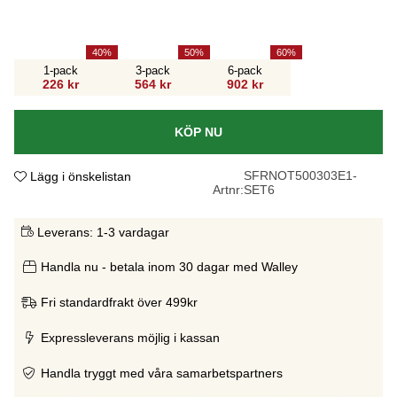
40
50
60
1-pack
3-pack
6-pack
226 kr
564 kr
902 kr
KÖP NU
SFRNOT500303E1-
Lägg i önskelistan
Artnr:
SET6
Leverans:
1-3 vardagar
Handla nu - betala inom 30 dagar med Walley
Fri standardfrakt över 499kr
Expressleverans möjlig i kassan
Handla tryggt med våra samarbetspartners