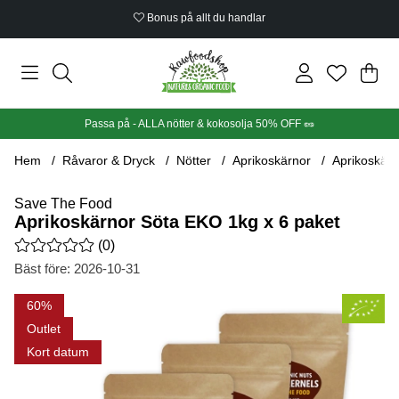
Bonus på allt du handlar
Din
Anta
.
Passa på - ALLA nötter & kokosolja 50% OFF 🥜
Hem
Råvaror & Dryck
Nötter
Aprikoskärnor
Aprikoskärn
Save The Food
Aprikoskärnor Söta EKO 1kg x 6 paket
Medelbetyg 0 av 5 Antal betyg 0
(
0
)
Bäst före:
2026-10-31
Produktbilder Aprikoskärnor Söta EKO 1kg x 6 paket
60
Outlet
Kort datum