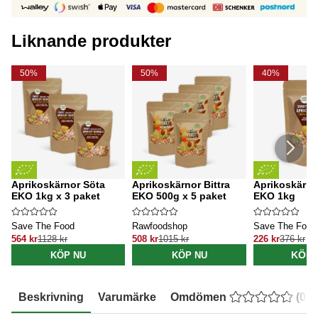
Liknande produkter
50%
50%
40%
Aprikoskärnor Söta
Aprikoskärnor Bittra
Aprikoskärno
EKO 1kg x 3 paket
EKO 500g x 5 paket
EKO 1kg
Save The Food
Rawfoodshop
Save The Food
564 kr
1128 kr
508 kr
1015 kr
226 kr
376 kr
KÖP 
KÖP NU
KÖP NU
Beskrivning
Varumärke
Omdömen
(
0
)