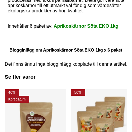
produceras med fokus på hållbarhet. Detta gör våra söta
aprikoskärnor till ett utmärkt val för dig som värdesätter
ekologiska produkter av hög kvalitet.
Innehåller 6 paket av:
Aprikoskärnor Söta EKO 1kg
Blogginlägg om Aprikoskärnor Söta EKO 1kg x 6 paket
Det finns ännu inga blogginlägg kopplade till denna artikel.
Se fler varor
40%
50%
Kort datum