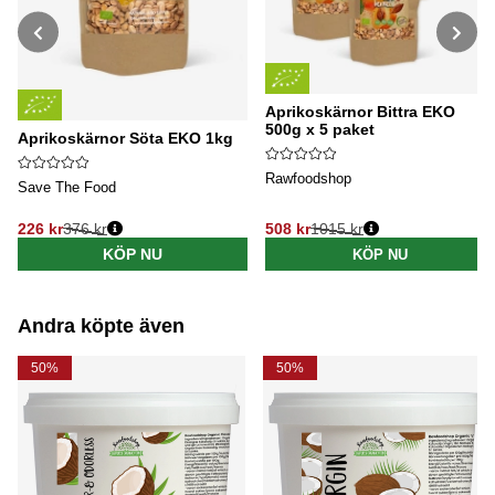
Aprikoskärnor Bittra EKO
500g x 5 paket
Aprikoskärnor Söta EKO 1kg
Rawfoodshop
Save The Food
226 kr
376 kr
508 kr
1015 kr
Ordinarie pris:
Ordinarie pris:
KÖP NU
KÖP NU
Andra köpte även
50%
50%