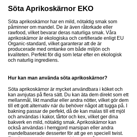
Söta Aprikoskärnor EKO
Söta aprikoskärnor har en mild, nötaktig smak som
påminner om mandel. De är även råtorkade eller
rawfood, vilket bevarar deras naturliga smak. Våra
aprikoskärnor är ekologiska och certifierade enligt EU
Organic-standard, vilket garanterar att de är
producerade med omtanke om både miljön och
kvaliteten. Perfekt för dig som letar efter en ekologisk
och naturlig ingrediens.
Hur kan man använda söta aprikoskärnor?
Söta aprikoskärnor är mycket användbara i köket och
kan avnjutas på flera sätt. Du kan äta dem direkt som ett
mellanmål, likt mandlar eller andra nötter, vilket gör dem
till ett gott alternativ när du behöver något att tugga på. I
bakning passar de perfekt, då de kan malas till ett mjöl
och användas i kakor, tårtor och kex, vilket ger dina
bakverk en mild, nötaktig smak. Aprikoskärnor kan
också användas i hemgjord marsipan eller andra
mandelbaserade desserter för att ge en speciell twist.