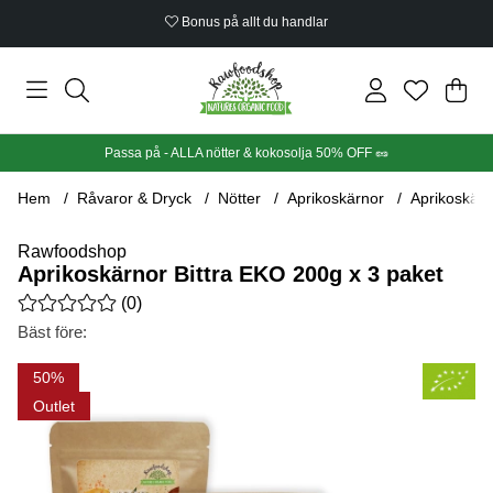
Bonus på allt du handlar
Din
Anta
.
Passa på - ALLA nötter & kokosolja 50% OFF 🥜
Hem
Råvaror & Dryck
Nötter
Aprikoskärnor
Aprikoskärn
Rawfoodshop
Aprikoskärnor Bittra EKO 200g x 3 paket
Medelbetyg 0 av 5 Antal betyg 0
(
0
)
Bäst före:
Produktbilder Aprikoskärnor Bittra EKO 200g x 3 paket
50
Outlet