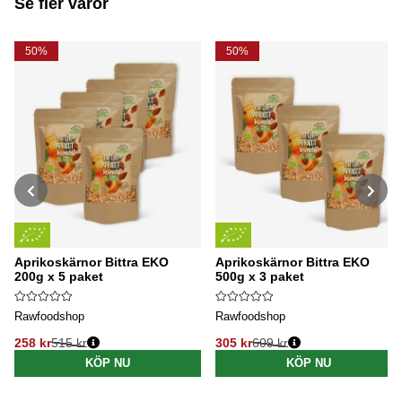
Se fler varor
50%
50%
Aprikoskärnor Bittra EKO
Aprikoskärnor Bittra EKO
200g x 5 paket
500g x 3 paket
Rawfoodshop
Rawfoodshop
258 kr
515 kr
305 kr
609 kr
Ordinarie pris:
Ordinarie pris:
KÖP NU
KÖP NU