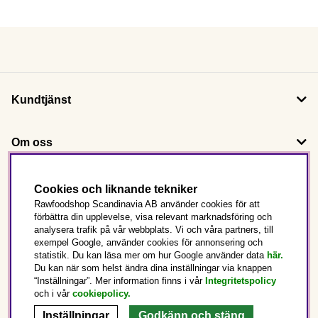
Kundtjänst
Om oss
Följ oss
Cookies och liknande tekniker
Rawfoodshop Scandinavia AB använder cookies för att
förbättra din upplevelse, visa relevant marknadsföring och
Det här är Rawfoodshop
analysera trafik på vår webbplats. Vi och våra partners, till
exempel Google, använder cookies för annonsering och
statistik. Du kan läsa mer om hur Google använder data
här.
Sverige
Du kan när som helst ändra dina inställningar via knappen
“Inställningar”. Mer information finns i vår
Integritetspolicy
och i vår
cookiepolicy
.
Inställningar
Godkänn och stäng