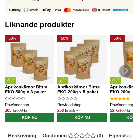
Liknande produkter
50%
50%
50%
Aprikoskärnor Bittra
Aprikoskärnor Bittra
Aprikoskärnor
EKO 500g x 3 paket
EKO 200g x 5 paket
EKO 200g
Rawfoodshop
Rawfoodshop
Rawfoodshop
305 kr
609 kr
258 kr
515 kr
52 kr
103 kr
KÖP 
KÖP NU
KÖP NU
Beskrivning
Omdömen
(
0
)
Egenskaper