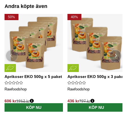
Andra köpte även
50%
40%
Aprikoser EKO 500g x 5 paket
Aprikoser EKO 500g x 3 paket
Rawfoodshop
Rawfoodshop
606 kr
1212 kr
436 kr
727 kr
KÖP NU
KÖP NU