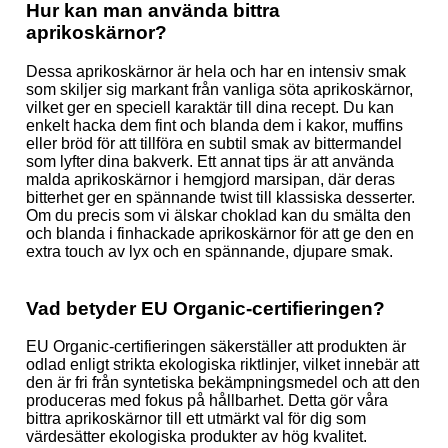
Hur kan man använda bittra
aprikoskärnor?
Dessa aprikoskärnor är hela och har en intensiv smak
som skiljer sig markant från vanliga söta aprikoskärnor,
vilket ger en speciell karaktär till dina recept. Du kan
enkelt hacka dem fint och blanda dem i kakor, muffins
eller bröd för att tillföra en subtil smak av bittermandel
som lyfter dina bakverk. Ett annat tips är att använda
malda aprikoskärnor i hemgjord marsipan, där deras
bitterhet ger en spännande twist till klassiska desserter.
Om du precis som vi älskar choklad kan du smälta den
och blanda i finhackade aprikoskärnor för att ge den en
extra touch av lyx och en spännande, djupare smak.
Vad betyder EU Organic-certifieringen?
EU Organic-certifieringen säkerställer att produkten är
odlad enligt strikta ekologiska riktlinjer, vilket innebär att
den är fri från syntetiska bekämpningsmedel och att den
produceras med fokus på hållbarhet. Detta gör våra
bittra aprikoskärnor till ett utmärkt val för dig som
värdesätter ekologiska produkter av hög kvalitet.