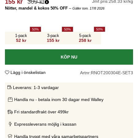
155
kr
309
kr
Jmf.pris:
258.33 kr/kg
Nötter, mandel & kokos 50% OFF
–
Gäller tom. 17/8 2026
50
50
50
1-pack
3-pack
5-pack
52 kr
155 kr
258 kr
KÖP NU
Lägg i önskelistan
Artnr:
RNOT200304E-SET3
Leverans:
1-3 vardagar
Handla nu - betala inom 30 dagar med Walley
Fri standardfrakt över 499kr
Expressleverans möjlig i kassan
Handla tryggt med våra samarbetspartners