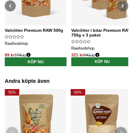
Valnötter Premium RAW 500g
Valnötter i bitar Premium RAW
750g x 3 paket
Rawfoodshop
Rawfoodshop
89 kr
178 kr
321 kr
642 kr
Ordinarie pris:
Ordinarie pris:
KÖP NU
KÖP NU
Andra köpte även
50%
60%