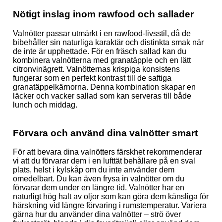
Nötigt inslag inom rawfood och sallader
Valnötter passar utmärkt i en rawfood-livsstil, då de
bibehåller sin naturliga karaktär och distinkta smak när
de inte är upphettade. För en fräsch sallad kan du
kombinera valnötterna med granatäpple och en lätt
citronvinägrett. Valnötternas krispiga konsistens
fungerar som en perfekt kontrast till de saftiga
granatäppelkärnorna. Denna kombination skapar en
läcker och vacker sallad som kan serveras till både
lunch och middag.
Förvara och använd dina valnötter smart
För att bevara dina valnötters färskhet rekommenderar
vi att du förvarar dem i en lufttät behållare på en sval
plats, helst i kylskåp om du inte använder dem
omedelbart. Du kan även frysa in valnötter om du
förvarar dem under en längre tid. Valnötter har en
naturligt hög halt av oljor som kan göra dem känsliga för
härskning vid längre förvaring i rumstemperatur. Variera
gärna hur du använder dina valnötter – strö över