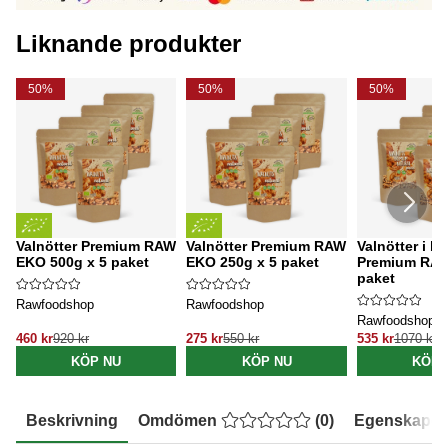
Liknande produkter
50%
50%
50%
Valnötter Premium RAW
Valnötter Premium RAW
Valnötter i bi
EKO 500g x 5 paket
EKO 250g x 5 paket
Premium RAW
paket
Rawfoodshop
Rawfoodshop
Rawfoodshop
460 kr
920 kr
275 kr
550 kr
535 kr
1070 kr
KÖP NU
KÖP NU
KÖP 
Beskrivning
Omdömen
(
0
)
Egenskaper