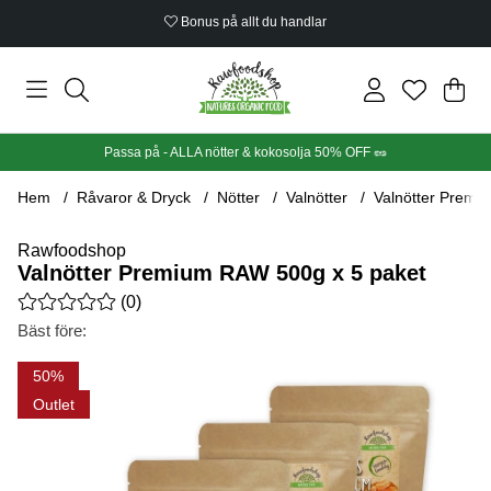
Bonus på allt du handlar
Din
Anta
.
Passa på - ALLA nötter & kokosolja 50% OFF 🥜
Hem
Råvaror & Dryck
Nötter
Valnötter
Valnötter Premi
Rawfoodshop
Valnötter Premium RAW 500g x 5 paket
Medelbetyg 0 av 5 Antal betyg 0
(
0
)
Bäst före:
Produktbilder Valnötter Premium RAW 500g x 5 paket
50
Outlet