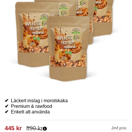
✔
Läckert inslag i morotskaka
✔
Premium & rawfood
✔
Enkelt att använda
445
kr
890
kr
Jmf.pris: