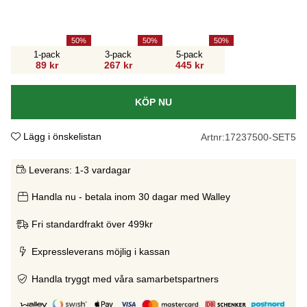
50
50
50
1-pack
3-pack
5-pack
89 kr
267 kr
445 kr
KÖP NU
Lägg i önskelistan
Artnr:
17237500-SET5
Leverans:
1-3 vardagar
Handla nu - betala inom 30 dagar med Walley
Fri standardfrakt över 499kr
Expressleverans möjlig i kassan
Handla tryggt med våra samarbetspartners