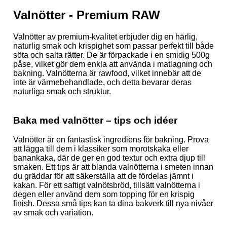
Valnötter - Premium RAW
Valnötter av premium-kvalitet erbjuder dig en härlig,
naturlig smak och krispighet som passar perfekt till både
söta och salta rätter. De är förpackade i en smidig 500g
påse, vilket gör dem enkla att använda i matlagning och
bakning. Valnötterna är rawfood, vilket innebär att de
inte är värmebehandlade, och detta bevarar deras
naturliga smak och struktur.
Baka med valnötter – tips och idéer
Valnötter är en fantastisk ingrediens för bakning. Prova
att lägga till dem i klassiker som morotskaka eller
banankaka, där de ger en god textur och extra djup till
smaken. Ett tips är att blanda valnötterna i smeten innan
du gräddar för att säkerställa att de fördelas jämnt i
kakan. För ett saftigt valnötsbröd, tillsätt valnötterna i
degen eller använd dem som topping för en krispig
finish. Dessa små tips kan ta dina bakverk till nya nivåer
av smak och variation.