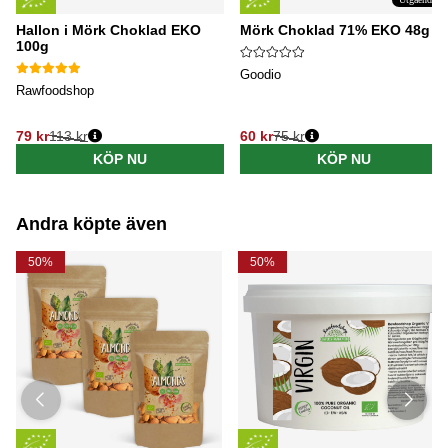
Hallon i Mörk Choklad EKO
Mörk Choklad 71% EKO 48g
100g
Goodio
Rawfoodshop
79 kr
113 kr
60 kr
75 kr
Ordinarie pris:
Ordinarie pris:
KÖP NU
KÖP NU
Andra köpte även
50%
50%