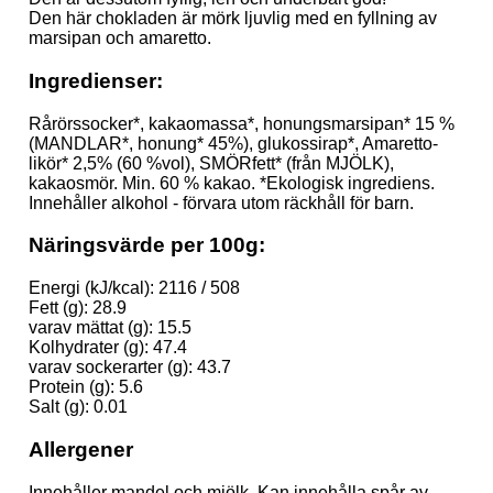
Den här chokladen är mörk ljuvlig med en fyllning av
marsipan och amaretto.
Ingredienser:
Rårörssocker*, kakaomassa*, honungsmarsipan* 15 %
(MANDLAR*, honung* 45%), glukossirap*, Amaretto-
likör* 2,5% (60 %vol), SMÖRfett* (från MJÖLK),
kakaosmör. Min. 60 % kakao. *Ekologisk ingrediens.
Innehåller alkohol - förvara utom räckhåll för barn.
Näringsvärde per 100g:
Energi (kJ/kcal):
2116 / 508
Fett (g):
28.9
varav mättat (g):
15.5
Kolhydrater (g):
47.4
varav sockerarter (g):
43.7
Protein (g):
5.6
Salt (g):
0.01
Allergener
Innehåller mandel och mjölk. Kan innehålla spår av