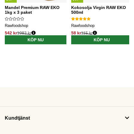
Mandel Premium RAW EKO
Kokosolja Virgin RAW EKO
1kg x 3 paket
500ml
Rawfoodshop
Rawfoodshop
542 kr
1083 kr
58 kr
115 kr
KÖP NU
KÖP NU
Kundtjänst