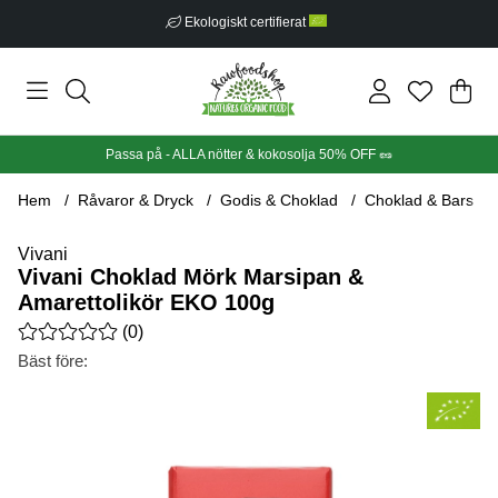
Ekologiskt certifierat
Din
Anta
.
Passa på - ALLA nötter & kokosolja 50% OFF 🥜
Hem
Råvaror & Dryck
Godis & Choklad
Choklad & Bars
Vivani
Vivani Choklad Mörk Marsipan &
Amarettolikör EKO 100g
Medelbetyg 0 av 5 Antal betyg 0
(
0
)
Bäst före:
Produktbilder Vivani Choklad Mörk Marsipan & Amarettolikör 