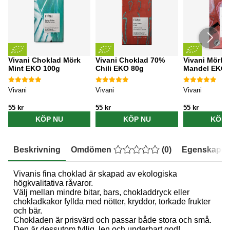
Vivani Choklad Mörk
Vivani Choklad 70%
Vivani Mörk 
Mint EKO 100g
Chili EKO 80g
Mandel EKO 
Vivani
Vivani
Vivani
55 kr
55 kr
55 kr
KÖP NU
KÖP NU
KÖP 
Beskrivning
Omdömen
(
0
)
Egenskaper
Vivanis fina choklad är skapad av ekologiska
högkvalitativa råvaror.
Välj mellan mindre bitar, bars, chokladdryck eller
chokladkakor fyllda med nötter, kryddor, torkade frukter
och bär.
Chokladen är prisvärd och passar både stora och små.
Den är dessutom fyllig, len och underbart god!