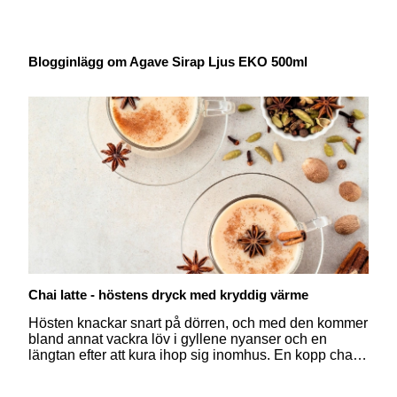
Blogginlägg om Agave Sirap Ljus EKO 500ml
Chai latte - höstens dryck med kryddig värme
Hösten knackar snart på dörren, och med den kommer
bland annat vackra löv i gyllene nyanser och en
längtan efter att kura ihop sig inomhus. En kopp chai
latte, med sina kryddiga och värmande dofter, förhöjer
verkligen känslan av höstmys och gör varje stund