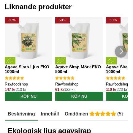
Liknande produkter
30%
50%
50%
Agave Sirap Ljus EKO
Agave Sirap Mörk EKO
Agave Sirap
1000ml
500ml
1000ml
Rawfoodshop
Rawfoodshop
Rawfoodshop
147 kr
210 kr
61 kr
122 kr
110 kr
220 kr
KÖP NU
KÖP NU
KÖP 
Beskrivning
Innehåll
Omdömen
(
5
)
E
Ekologisk ljus agavsirap