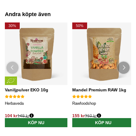
Andra köpte även
30%
50%
Vaniljpulver EKO 10g
Mandel Premium RAW 1kg
Herbaveda
Rawfoodshop
104 kr
149 kr
155 kr
310 kr
KÖP NU
KÖP NU