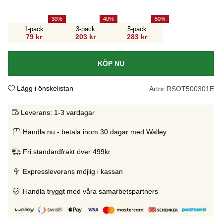
30
40
50
1-pack
3-pack
5-pack
79 kr
203 kr
283 kr
KÖP NU
Lägg i önskelistan
Artnr:
RSOT500301E
Leverans:
1-3 vardagar
Handla nu - betala inom 30 dagar med Walley
Fri standardfrakt över 499kr
Expressleverans möjlig i kassan
Handla tryggt med våra samarbetspartners