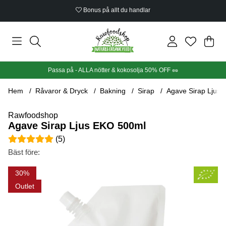
Bonus på allt du handlar
Din
Anta
.
Passa på - ALLA nötter & kokosolja 50% OFF 🥜
Hem
Råvaror & Dryck
Bakning
Sirap
Agave Sirap Ljus
Rawfoodshop
Agave Sirap Ljus EKO 500ml
Medelbetyg 5 av 5 Antal betyg 5
(
5
)
Bäst före:
Produktbilder Agave Sirap Ljus EKO 500ml
30
Outlet