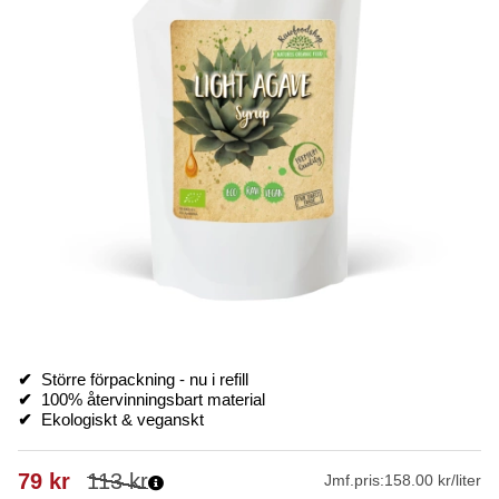
✔
Större förpackning - nu i refill
✔
100% återvinningsbart material
✔
Ekologiskt & veganskt
79
kr
113
kr
Jmf.pris:
158.00 kr/liter