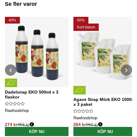
hemma lite extra speciell.
Se fler varor
40%
60%
Kort datum
Dadelsirap EKO 500ml x 3
flaskor
Agave Sirap Mörk EKO 1000ml
x 3 paket
Rawfoodshop
Rawfoodshop
274 kr
456 kr
264 kr
660 kr
Ordinarie pris:
Ordinarie pris:
KÖP NU
KÖP NU