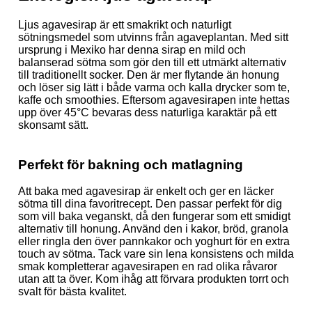
Ljus agavesirap är ett smakrikt och naturligt
sötningsmedel som utvinns från agaveplantan. Med sitt
ursprung i Mexiko har denna sirap en mild och
balanserad sötma som gör den till ett utmärkt alternativ
till traditionellt socker. Den är mer flytande än honung
och löser sig lätt i både varma och kalla drycker som te,
kaffe och smoothies. Eftersom agavesirapen inte hettas
upp över 45°C bevaras dess naturliga karaktär på ett
skonsamt sätt.
Perfekt för bakning och matlagning
Att baka med agavesirap är enkelt och ger en läcker
sötma till dina favoritrecept. Den passar perfekt för dig
som vill baka veganskt, då den fungerar som ett smidigt
alternativ till honung. Använd den i kakor, bröd, granola
eller ringla den över pannkakor och yoghurt för en extra
touch av sötma. Tack vare sin lena konsistens och milda
smak kompletterar agavesirapen en rad olika råvaror
utan att ta över. Kom ihåg att förvara produkten torrt och
svalt för bästa kvalitet.