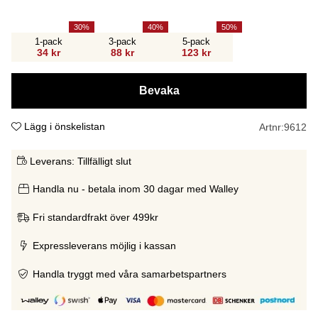
30
40
50
1-pack
3-pack
5-pack
34 kr
88 kr
123 kr
Bevaka
Lägg i önskelistan
Artnr:
9612
Leverans:
Tillfälligt slut
Handla nu - betala inom 30 dagar med Walley
Fri standardfrakt över 499kr
Expressleverans möjlig i kassan
Handla tryggt med våra samarbetspartners