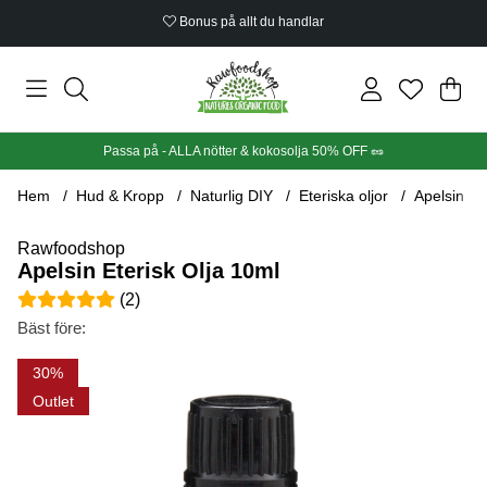
Bonus på allt du handlar
Din
Anta
.
Passa på - ALLA nötter & kokosolja 50% OFF 🥜
Hem
Hud & Kropp
Naturlig DIY
Eteriska oljor
Apelsin Et
Rawfoodshop
Apelsin Eterisk Olja 10ml
Medelbetyg 5 av 5 Antal betyg 2
(
2
)
Bäst före:
Produktbilder Apelsin Eterisk Olja 10ml
30
Outlet