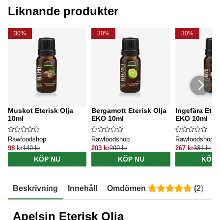
Liknande produkter
30%
30%
30%
Muskot Eterisk Olja
Bergamott Eterisk Olja
Ingefära Eter
10ml
EKO 10ml
EKO 10ml
Rawfoodshop
Rawfoodshop
Rawfoodshop
98 kr
140 kr
203 kr
290 kr
267 kr
381 kr
KÖP NU
KÖP NU
KÖP 
Beskrivning
Innehåll
Omdömen
(
2
)
E
Apelsin Eterisk Olja