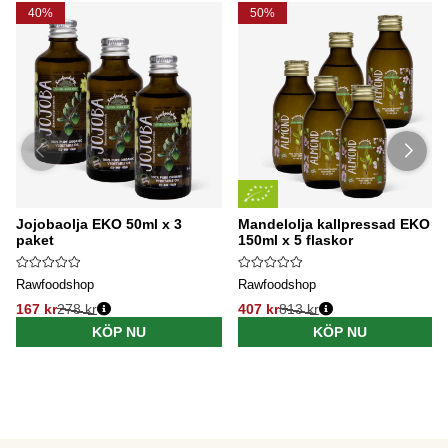
40%
50%
Jojobaolja EKO 50ml x 3
Mandelolja kallpressad EKO
paket
150ml x 5 flaskor
Rawfoodshop
Rawfoodshop
167 kr
278 kr
407 kr
813 kr
KÖP NU
KÖP NU