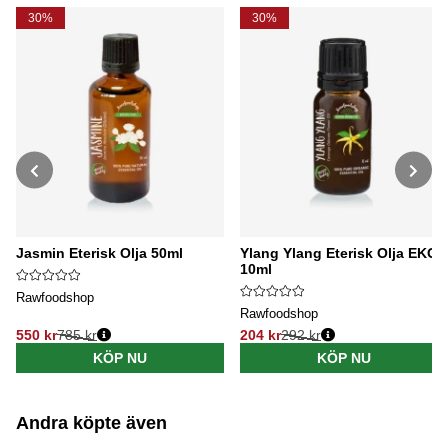
30%
30%
Jasmin Eterisk Olja 50ml
Ylang Ylang Eterisk Olja EKO
10ml
Rawfoodshop
Rawfoodshop
550 kr
785 kr
204 kr
292 kr
Ordinarie pris:
Ordinarie pris:
KÖP NU
KÖP NU
Andra köpte även