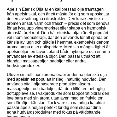
Apelsin Eterisk Olja är en kallpressad olja framtagen
från apelsinskal, och är ett måste för dig som uppskattar
doften av solmogna citrusfrukter. Den karakteristiska
aromen är söt, varm och fräsch – precis det som behövs
för att lysa upp vintermörkret eller skapa en harmonisk
atmosfär året runt. Den här eteriska oljan är ett populärt
val inom aromaterapi, där den används för att sprida en
känsla av lugn och glädje i hemmet, exempelvis genom
aromalampa eller doftspridare. Med sin mångsidighet är
apelsinoljan en favorit bland både nybörjare och erfarna
användare av eteriska oljor. Den passar utmärkt att
blanda i massageoljor, badoljor eller andra
hudvårsprodukter.
Utöver sin roll inom aromaterapi är denna eteriska olja
med apelsin ett populärt inslag i naturlig hudvård. Den
används ofta i oljebaserade produkter såsom
massageoljor och badoljor, där den tillför en behaglig
doftupplevelse. I vaxprodukter som läppcerat bidrar den
inte bara med sin arom, utan även med en fruktig ton
som förhöjer känslan. Tack vare sin naturliga karaktär
passar apelsinoljan perfekt för dig som skapar dina
egna hudvårdsprodukter med fokus på väldoftande
ingredienser.