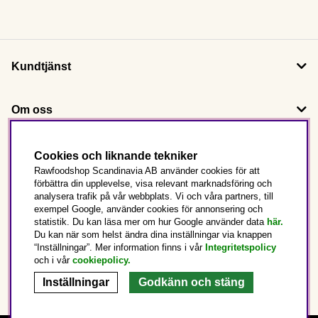
Kundtjänst
Om oss
Följ oss
Cookies och liknande tekniker
Rawfoodshop Scandinavia AB använder cookies för att
förbättra din upplevelse, visa relevant marknadsföring och
Det här är Rawfoodshop
analysera trafik på vår webbplats. Vi och våra partners, till
exempel Google, använder cookies för annonsering och
statistik. Du kan läsa mer om hur Google använder data
här.
Sverige
Du kan när som helst ändra dina inställningar via knappen
“Inställningar”. Mer information finns i vår
Integritetspolicy
och i vår
cookiepolicy
.
Inställningar
Godkänn och stäng
Copyright © 2025 Rawfoodshop Scandinavia AB