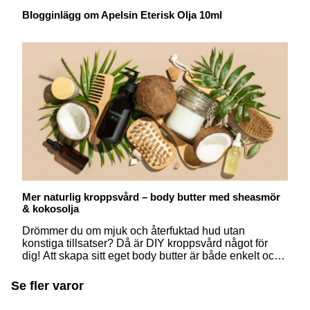
Blogginlägg om Apelsin Eterisk Olja 10ml
Mer naturlig kroppsvård – body butter med sheasmör
& kokosolja
Drömmer du om mjuk och återfuktad hud utan
konstiga tillsatser? Då är DIY kroppsvård något för
dig! Att skapa sitt eget body butter är både enkelt och
roligt. Här berättar vi mer om varför sheasmör och
kokosolja spelar huvudrollen i naturlig kroppsvård –
Se fler varor
och bjuder på ett härligt recept!