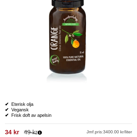
✔
Eterisk
olja
✔
Vegansk
✔
Frisk doft av apelsin
34
kr
49
kr
Jmf.pris:
3400.00 kr/liter