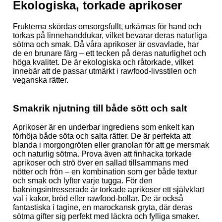
Ekologiska, torkade aprikoser
Frukterna skördas omsorgsfullt, urkärnas för hand och
torkas på linnehanddukar, vilket bevarar deras naturliga
sötma och smak. Då våra aprikoser är osvavlade, har
de en brunare färg – ett tecken på deras naturlighet och
höga kvalitet. De är ekologiska och råtorkade, vilket
innebär att de passar utmärkt i rawfood-livsstilen och
veganska rätter.
Smakrik njutning till både sött och salt
Aprikoser är en underbar ingrediens som enkelt kan
förhöja både söta och salta rätter. De är perfekta att
blanda i morgongröten eller granolan för att ge mersmak
och naturlig sötma. Prova även att finhacka torkade
aprikoser och strö över en sallad tillsammans med
nötter och frön – en kombination som ger både textur
och smak och lyfter varje tugga. För den
bakningsintresserade är torkade aprikoser ett självklart
val i kakor, bröd eller rawfood-bollar. De är också
fantastiska i tagine, en marockansk gryta, där deras
sötma gifter sig perfekt med läckra och fylliga smaker.