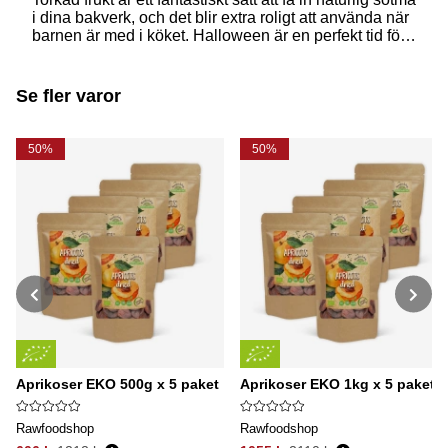
i dina bakverk, och det blir extra roligt att använda när
barnen är med i köket. Halloween är en perfekt tid för
att skapa både roliga och goda recept som ni kan
njuta av tillsammans - prova därför att baka
Mumiebars med torkad frukt och bovete!
Se fler varor
50%
50%
Aprikoser EKO 500g x 5 paket
Aprikoser EKO 1kg x 5 paket
Rawfoodshop
Rawfoodshop