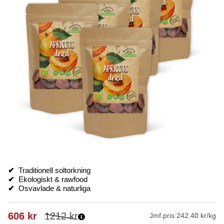
✔
Traditionell soltorkning
✔
Ekologiskt & rawfood
✔
Osvavlade & naturliga
606
kr
1212
kr
Jmf.pris:
242.40 kr/kg