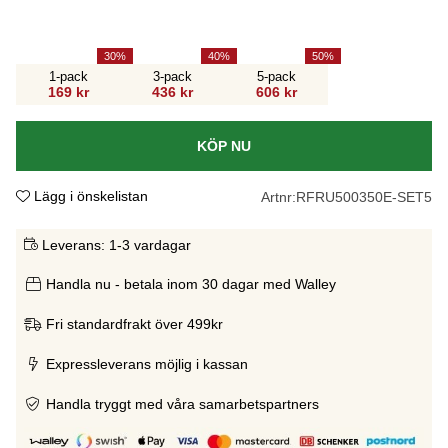
30
40
50
1-pack
3-pack
5-pack
169 kr
436 kr
606 kr
KÖP NU
Lägg i önskelistan
Artnr:
RFRU500350E-SET5
Leverans:
1-3 vardagar
Handla nu - betala inom 30 dagar med Walley
Fri standardfrakt över 499kr
Expressleverans möjlig i kassan
Handla tryggt med våra samarbetspartners