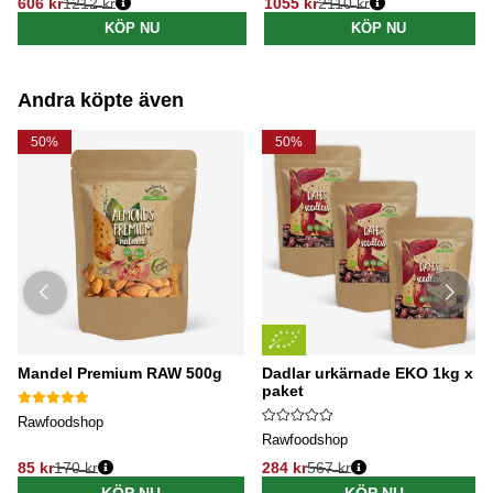
606 kr
1212 kr
1055 kr
2110 kr
Ordinarie pris:
Ordinarie pris:
KÖP NU
KÖP NU
Andra köpte även
50%
50%
Mandel Premium RAW 500g
Dadlar urkärnade EKO 1kg x 3
paket
Rawfoodshop
Rawfoodshop
85 kr
170 kr
284 kr
567 kr
KÖP NU
KÖP NU