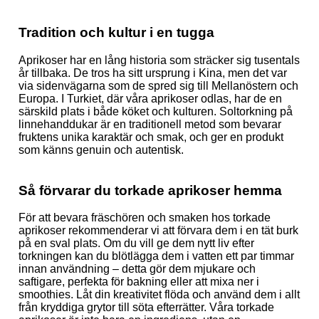
Tradition och kultur i en tugga
Aprikoser har en lång historia som sträcker sig tusentals
år tillbaka. De tros ha sitt ursprung i Kina, men det var
via sidenvägarna som de spred sig till Mellanöstern och
Europa. I Turkiet, där våra aprikoser odlas, har de en
särskild plats i både köket och kulturen. Soltorkning på
linnehanddukar är en traditionell metod som bevarar
fruktens unika karaktär och smak, och ger en produkt
som känns genuin och autentisk.
Så förvarar du torkade aprikoser hemma
För att bevara fräschören och smaken hos torkade
aprikoser rekommenderar vi att förvara dem i en tät burk
på en sval plats. Om du vill ge dem nytt liv efter
torkningen kan du blötlägga dem i vatten ett par timmar
innan användning – detta gör dem mjukare och
saftigare, perfekta för bakning eller att mixa ner i
smoothies. Låt din kreativitet flöda och använd dem i allt
från kryddiga grytor till söta efterrätter. Våra torkade