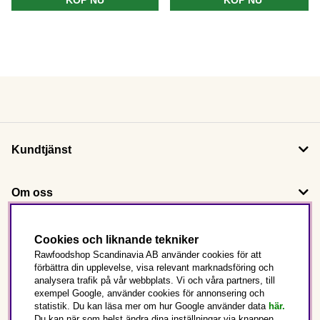
Kundtjänst
Om oss
Följ oss
Cookies och liknande tekniker
Rawfoodshop Scandinavia AB använder cookies för att
förbättra din upplevelse, visa relevant marknadsföring och
Det här är Rawfoodshop
analysera trafik på vår webbplats. Vi och våra partners, till
exempel Google, använder cookies för annonsering och
statistik. Du kan läsa mer om hur Google använder data
här.
Sverige
Du kan när som helst ändra dina inställningar via knappen