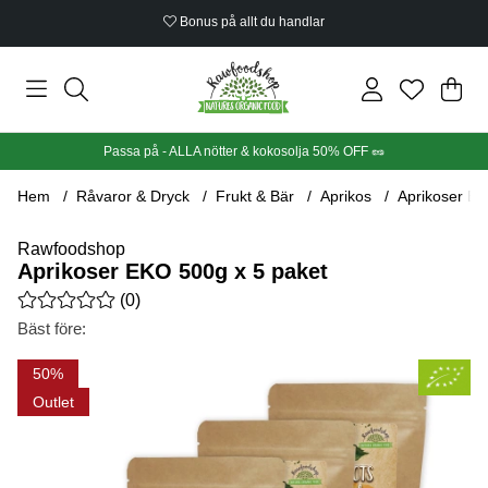
Bonus på allt du handlar
Din
Anta
.
Passa på - ALLA nötter & kokosolja 50% OFF 🥜
Hem
Råvaror & Dryck
Frukt & Bär
Aprikos
Aprikoser EK
Rawfoodshop
Aprikoser EKO 500g x 5 paket
Medelbetyg 0 av 5 Antal betyg 0
(
0
)
Bäst före:
Produktbilder Aprikoser EKO 500g x 5 paket
50
Outlet