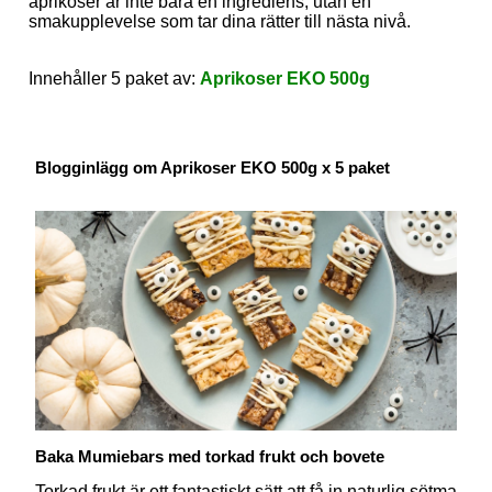
aprikoser är inte bara en ingrediens, utan en
smakupplevelse som tar dina rätter till nästa nivå.
Innehåller 5 paket av:
Aprikoser EKO 500g
Blogginlägg om Aprikoser EKO 500g x 5 paket
Baka Mumiebars med torkad frukt och bovete
Torkad frukt är ett fantastiskt sätt att få in naturlig sötma