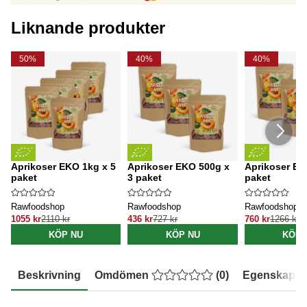
Liknande produkter
50%
40%
40%
Aprikoser EKO 1kg x 5
Aprikoser EKO 500g x
Aprikoser EK
paket
3 paket
paket
Rawfoodshop
Rawfoodshop
Rawfoodshop
1055 kr
2110 kr
436 kr
727 kr
760 kr
1266 kr
KÖP NU
KÖP NU
KÖP 
Beskrivning
Omdömen
(
0
)
Egenskaper