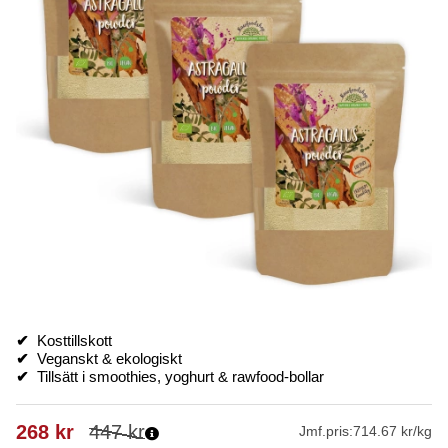
✔
Kosttillskott
✔
Veganskt & ekologiskt
✔
Tillsätt i smoothies, yoghurt & rawfood-bollar
268
kr
447
kr
Jmf.pris:
714.67 kr/kg