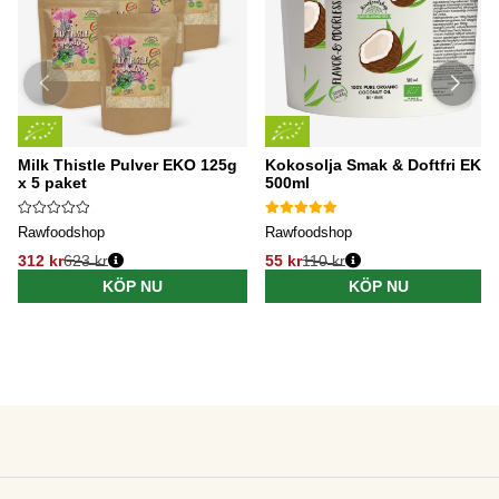
Milk Thistle Pulver EKO 125g
Kokosolja Smak & Doftfri EKO
x 5 paket
500ml
Rawfoodshop
Rawfoodshop
312 kr
623 kr
55 kr
110 kr
KÖP NU
KÖP NU