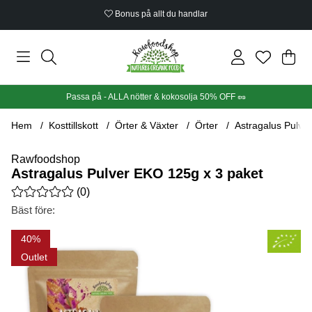
Bonus på allt du handlar
Din
Anta
.
Passa på - ALLA nötter & kokosolja 50% OFF 🥜
Hem
Kosttillskott
Örter & Växter
Örter
Astragalus Pulve
Rawfoodshop
Astragalus Pulver EKO 125g x 3 paket
Medelbetyg 0 av 5 Antal betyg 0
(
0
)
Bäst före:
Produktbilder Astragalus Pulver EKO 125g x 3 paket
40
Outlet