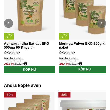
Ashwagandha Extract EKO
Moringa Pulver EKO 250g x 3
500mg 60 Kapslar
paket
Rawfoodshop
Rawfoodshop
253 kr
362 kr
382 kr
637 kr
Ordinarie pris:
Ordinarie pris:
KÖP NU
KÖP NU
Andra köpte även
50%
50%