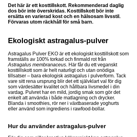
Det här är ett kosttillskott. Rekommenderad daglig
dos bör inte överskridas. Kosttillskott bör inte
ersätta en varierad kost och en hälsosam livsstil.
Förvaras utom räckhåll för små barn.
Ekologiskt astragalus-pulver
Astragalus Pulver EKO är ett ekologiskt kosttillskott som
framställs av 100% torkad och finmald rot från
Astragalus membranaceus
. Här får du ett veganskt
kosttillskott som är helt naturligt och utan onödiga
tillsatser – bara ekologisk astragalus i pulverform. Tack
vare sitt rena ursprung blir det ett självklart val för dig
som värdesätter kvalitet och hållbara livsmedel i din
vardag. Pulvret har en mild, jordig smak som gör det
enkelt att använda i både matlagning och drycker.
Blanda i smoothies, rör ner i växtbaserade yoghurts
eller använd som ingrediens i rawfood-bollar.
Hur du använder astragalus-pulver