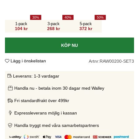
30
40
50
1-pack
3-pack
5-pack
104 kr
268 kr
372 kr
KÖP NU
Lägg i önskelistan
Artnr:
RAW00200-SET3
Leverans:
1-3 vardagar
Handla nu - betala inom 30 dagar med Walley
Fri standardfrakt över 499kr
Expressleverans möjlig i kassan
Handla tryggt med våra samarbetspartners