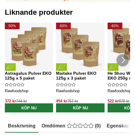
Liknande produkter
50%
40%
40%
Astragalus Pulver EKO
Maitake Pulver EKO
He Shou Wu 
125g x 5 paket
125g x 3 paket
EKO 250g x 3
Rawfoodshop
Rawfoodshop
Rawfoodshop
372 kr
744 kr
454 kr
757 kr
522 kr
870 kr
KÖP NU
KÖP NU
KÖP 
Beskrivning
Omdömen
(
0
)
Egenskaper