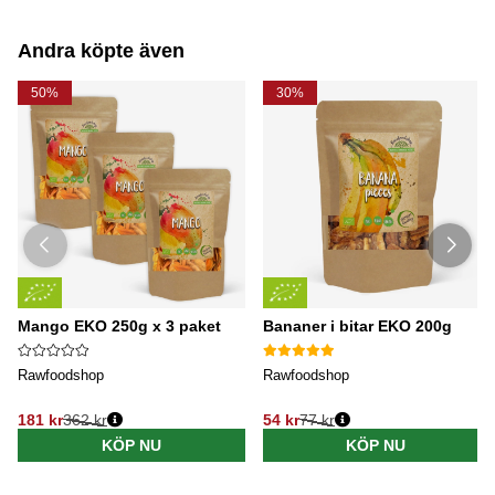
Andra köpte även
50%
30%
Mango EKO 250g x 3 paket
Bananer i bitar EKO 200g
Rawfoodshop
Rawfoodshop
181 kr
362 kr
54 kr
77 kr
KÖP NU
KÖP NU