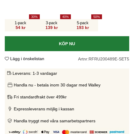
30
40
50
1-pack
3-pack
5-pack
54 kr
139 kr
193 kr
KÖP NU
Lägg i önskelistan
Artnr:
RFRU200489E-SET5
Leverans:
1-3 vardagar
Handla nu - betala inom 30 dagar med Walley
Fri standardfrakt över 499kr
Expressleverans möjlig i kassan
Handla tryggt med våra samarbetspartners