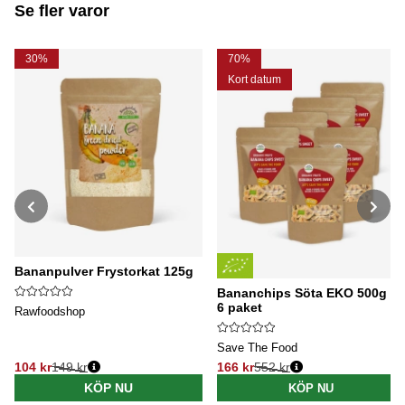
Se fler varor
30%
70%
Kort datum
Bananpulver Frystorkat 125g
Bananchips Söta EKO 500g x
6 paket
Rawfoodshop
Save The Food
104 kr
149 kr
166 kr
552 kr
Ordinarie pris:
Ordinarie pris:
KÖP NU
KÖP NU