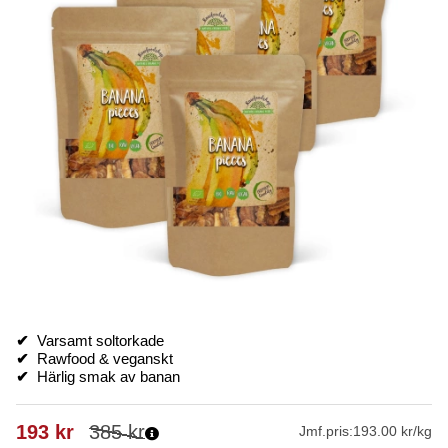
✔
Varsamt soltorkade
✔
Rawfood & veganskt
✔
Härlig smak av banan
193
kr
385
kr
Jmf.pris:
193.00 kr/kg