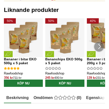
Liknande produkter
50%
50%
40%
Bananer i bitar EKO
Bananchips EKO 500g
Bananer i bi
500g x 5 paket
x 5 paket
200g x 3 pak
Rawfoodshop
Rawfoodshop
Rawfoodshop
356 kr
711 kr
245 kr
490 kr
139 kr
231 kr
KÖP NU
KÖP NU
KÖP 
Beskrivning
Omdömen
(
0
)
Egenskaper