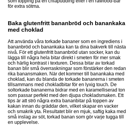
som topping på en chiapudding eller i en rawfood-bar
för extra sötma.
Baka glutenfritt bananbröd och banankaka
med choklad
Att använda våra torkade bananer som en ingrediens i
bananbröd och banankaka kan ta dina bakverk till nästa
nivå. För ett glutenfritt bananbröd utan socker, kan du
lägga till några hela bitar direkt i smeten för mer smak
och härlig kontrast i texturen. Dessa bitar av torkad
banan blir små överraskningar som förstärker den redan
rika banansmaken. När det kommer till banankaka med
choklad, kan du blanda de torkade bananerna i smeten
tillsammans med chokladbitar för en lyxig touch. De
soltorkade bananerna bidrar med en karamelliserad ton
som passar perfekt med den djupa chokladsmaken. Ett
tips är att strö några extra bananbitar på toppen av
kakan innan du gräddar den, vilket skapar en vacker
och smakrik yta. Resultatet blir en mjuk, saftig kaka med
små inslag av söt, torkad banan som gör varje tugga till
en upplevelse.