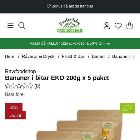
Bonus på allt du handlar
Din
Anta
.
Passa på - ALLA nötter & kokosolja 50% OFF 🥜
Hem
Råvaror & Dryck
Frukt & Bär
Banan
Bananer i bit
Rawfoodshop
Bananer i bitar EKO 200g x 5 paket
Medelbetyg 0 av 5 Antal betyg 0
(
0
)
Bäst före:
Produktbilder Bananer i bitar EKO 200g x 5 paket
50
Outlet