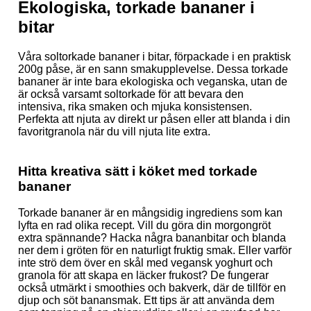
Ekologiska, torkade bananer i
bitar
Våra soltorkade bananer i bitar, förpackade i en praktisk
200g påse, är en sann smakupplevelse. Dessa torkade
bananer är inte bara ekologiska och veganska, utan de
är också varsamt soltorkade för att bevara den
intensiva, rika smaken och mjuka konsistensen.
Perfekta att njuta av direkt ur påsen eller att blanda i din
favoritgranola när du vill njuta lite extra.
Hitta kreativa sätt i köket med torkade
bananer
Torkade bananer är en mångsidig ingrediens som kan
lyfta en rad olika recept. Vill du göra din morgongröt
extra spännande? Hacka några bananbitar och blanda
ner dem i gröten för en naturligt fruktig smak. Eller varför
inte strö dem över en skål med vegansk yoghurt och
granola för att skapa en läcker frukost? De fungerar
också utmärkt i smoothies och bakverk, där de tillför en
djup och söt banansmak. Ett tips är att använda dem