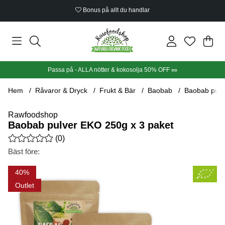
Bonus på allt du handlar
Din
Anta
.
Passa på - ALLA nötter & kokosolja 50% OFF 🥜
Hem
Råvaror & Dryck
Frukt & Bär
Baobab
Baobab pulv
Rawfoodshop
Baobab pulver EKO 250g x 3 paket
Medelbetyg 0 av 5 Antal betyg 0
(
0
)
Bäst före:
Produktbilder Baobab pulver EKO 250g x 3 paket
40
Outlet