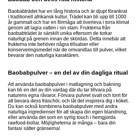
Baobabträdet har en lång historia och är djupt förankrat
i traditionell afrikansk kultur. Trädet kan bli upp till 1000
år gammalt och har en förmåga att överleva i torra klimat
genom att lagra vatten i sin stam. Frukterna från
baobabträdet är särskilt unika eftersom de torkar
naturligt på grenen innan de skördas. Detta innebär att
frukterna inte behöver några tillsatser eller
konserveringsmedel när de omvandlas till pulver, vilket
bevarar den naturliga karaktären.
Baobabpulver – en del av din dagliga ritual
Att använda baobabpulver i matlagning och bakning
kan bli en del av din vardag där du tar tillvara på
naturens egna råvaror. Förvara pulvret svalt och torrt för
att bevara dess fräschör, och låt det inspirera dig i köket.
Du kan också kombinera baobabpulver med andra
naturliga ingredienser för att skapa din egen blandning,
eller använda det som en syrlig touch i hemgjorda
rawfood-bollar. Möjligheterna är många – bara din
fantasi sätter gränserna!