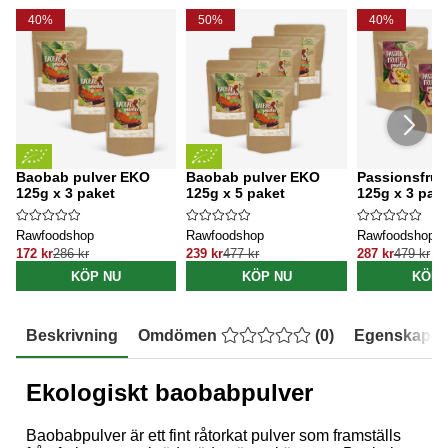
40%
50%
40%
Baobab pulver EKO
Baobab pulver EKO
Passionsfruk
125g x 3 paket
125g x 5 paket
125g x 3 pak
Rawfoodshop
Rawfoodshop
Rawfoodshop
172 kr
286 kr
239 kr
477 kr
287 kr
479 kr
KÖP NU
KÖP NU
KÖP 
Beskrivning
Omdömen
(
0
)
Egenskaper
Ekologiskt baobabpulver
Baobabpulver är ett fint råtorkat pulver som framställs