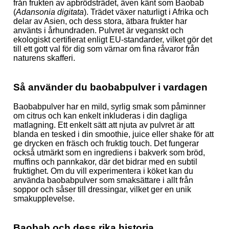
från frukten av apbrödsträdet, även känt som Baobab
(
Adansonia digitata
). Trädet växer naturligt i Afrika och
delar av Asien, och dess stora, ätbara frukter har
använts i århundraden. Pulvret är veganskt och
ekologiskt certifierat enligt EU-standarder, vilket gör det
till ett gott val för dig som värnar om fina råvaror från
naturens skafferi.
Så använder du baobabpulver i vardagen
Baobabpulver har en mild, syrlig smak som påminner
om citrus och kan enkelt inkluderas i din dagliga
matlagning. Ett enkelt sätt att njuta av pulvret är att
blanda en tesked i din smoothie, juice eller shake för att
ge drycken en fräsch och fruktig touch. Det fungerar
också utmärkt som en ingrediens i bakverk som bröd,
muffins och pannkakor, där det bidrar med en subtil
fruktighet. Om du vill experimentera i köket kan du
använda baobabpulver som smaksättare i allt från
soppor och såser till dressingar, vilket ger en unik
smakupplevelse.
Baobab och dess rika historia