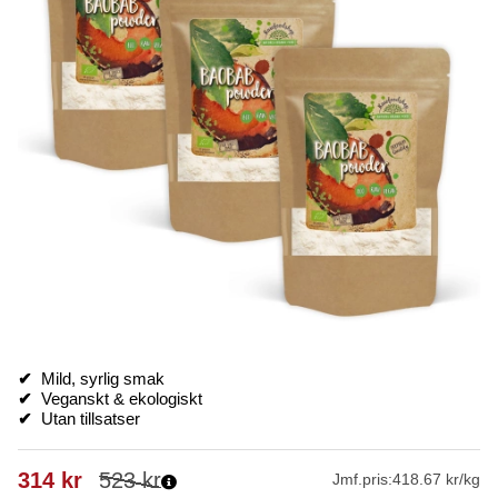
✔
Mild, syrlig smak
✔
Veganskt & ekologiskt
✔
Utan tillsatser
314
kr
523
kr
Jmf.pris:
418.67 kr/kg