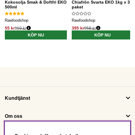
Kokosolja Smak & Doftfri EKO
Chiafrön Svarta EKO 1kg x 3
500ml
paket
Rawfoodshop
Rawfoodshop
55 kr
110 kr
395 kr
658 kr
KÖP NU
KÖP NU
Kundtjänst
Om oss
Följ oss