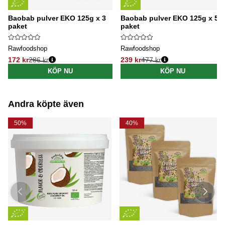
Baobab pulver EKO 125g x 3
Baobab pulver EKO 125g x 5
paket
paket
Rawfoodshop
Rawfoodshop
172 kr
286 kr
239 kr
477 kr
Ordinarie pris:
Ordinarie pris:
KÖP NU
KÖP NU
Andra köpte även
50%
40%