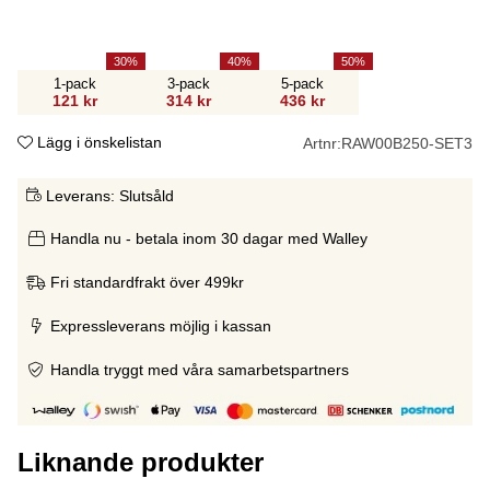
30
40
50
1-pack
3-pack
5-pack
121 kr
314 kr
436 kr
Lägg i önskelistan
Artnr:
RAW00B250-SET3
Leverans:
Slutsåld
Handla nu - betala inom 30 dagar med Walley
Fri standardfrakt över 499kr
Expressleverans möjlig i kassan
Handla tryggt med våra samarbetspartners
Liknande produkter