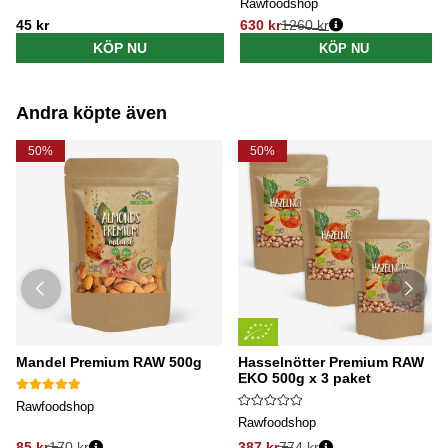
Rawfoodshop
45 kr
630 kr
1260 kr
Ordinarie pris:
KÖP NU
KÖP NU
Andra köpte även
50%
50%
Mandel Premium RAW 500g
Hasselnötter Premium RAW
EKO 500g x 3 paket
Rawfoodshop
Rawfoodshop
85 kr
170 kr
387 kr
774 kr