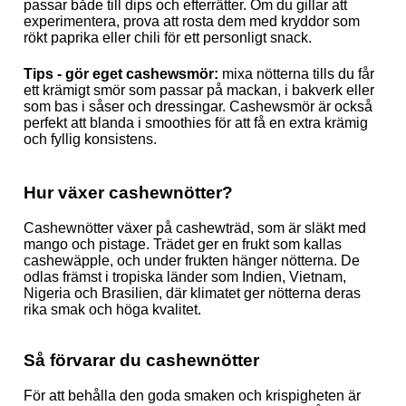
passar både till dips och efterrätter. Om du gillar att
experimentera, prova att rosta dem med kryddor som
rökt paprika eller chili för ett personligt snack.
Tips - gör eget cashewsmör:
mixa nötterna tills du får
ett krämigt smör som passar på mackan, i bakverk eller
som bas i såser och dressingar. Cashewsmör är också
perfekt att blanda i smoothies för att få en extra krämig
och fyllig konsistens.
Hur växer cashewnötter?
Cashewnötter växer på cashewträd, som är släkt med
mango och pistage. Trädet ger en frukt som kallas
cashewäpple, och under frukten hänger nötterna. De
odlas främst i tropiska länder som Indien, Vietnam,
Nigeria och Brasilien, där klimatet ger nötterna deras
rika smak och höga kvalitet.
Så förvarar du cashewnötter
För att behålla den goda smaken och krispigheten är