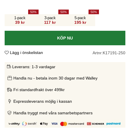
50
50
50
1-pack
3-pack
5-pack
39 kr
117 kr
195 kr
KÖP NU
Lägg i önskelistan
Artnr:
K17191-250
Leverans:
1-3 vardagar
Handla nu - betala inom 30 dagar med Walley
Fri standardfrakt över 499kr
Expressleverans möjlig i kassan
Handla tryggt med våra samarbetspartners