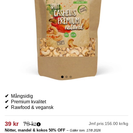
✔
Mångsidig
✔
Premium kvalitet
✔
Rawfood & vegansk
39
kr
78
kr
Jmf.pris:
156.00 kr/kg
Nötter, mandel & kokos 50% OFF
–
Gäller tom. 17/8 2026