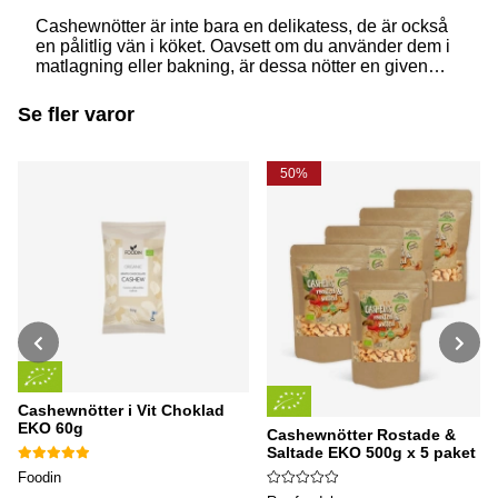
Cashewnötter är inte bara en delikatess, de är också
en pålitlig vän i köket. Oavsett om du använder dem i
matlagning eller bakning, är dessa nötter en given
favorit. Läs mer om varför cashewnötter en självklar
plats i varje kök och hur du kan ta tillvara på råvaran!
Se fler varor
50%
Cashewnötter i Vit Choklad
EKO 60g
Cashewnötter Rostade &
Saltade EKO 500g x 5 paket
Foodin