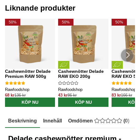
Liknande produkter
50%
50%
50%
Cashewnötter Delade
Cashewnötter Delade
Cashewnötte
Premium RAW 500g
RAW EKO 200g
RAW EKO 50
Rawfoodshop
Rawfoodshop
Rawfoodshop
68 kr
136 kr
43 kr
86 kr
83 kr
166 kr
KÖP NU
KÖP NU
KÖP 
Beskrivning
Innehåll
Omdömen
(
0
)
E
Delade cashewnötter premium
-