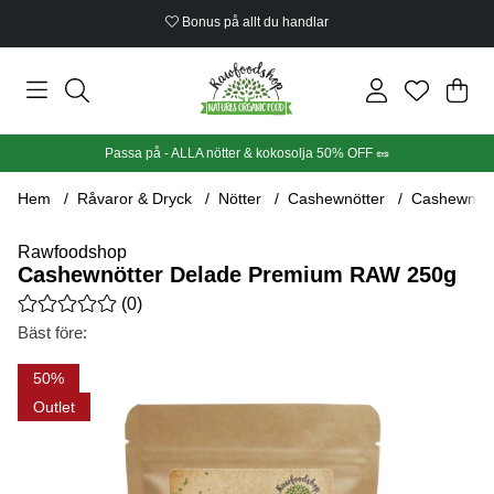
Bonus på allt du handlar
Din
Anta
.
Passa på - ALLA nötter & kokosolja 50% OFF 🥜
Hem
Råvaror & Dryck
Nötter
Cashewnötter
Cashewnött
Rawfoodshop
Cashewnötter Delade Premium RAW 250g
Medelbetyg 0 av 5 Antal betyg 0
(
0
)
Bäst före:
Produktbilder Cashewnötter Delade Premium RAW 250g
50
Outlet