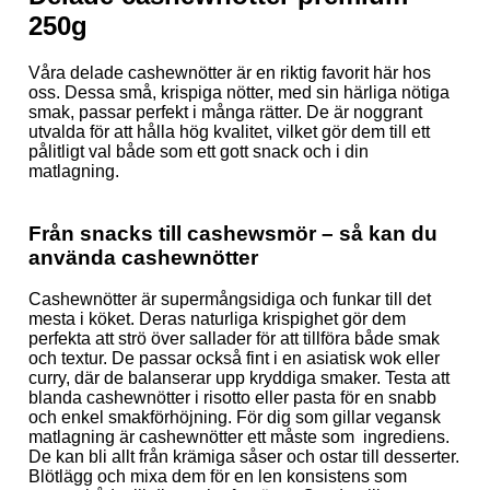
250g
Våra delade cashewnötter är en riktig favorit här hos
oss. Dessa små, krispiga nötter, med sin härliga nötiga
smak, passar perfekt i många rätter. De är noggrant
utvalda för att hålla hög kvalitet, vilket gör dem till ett
pålitligt val både som ett gott snack och i din
matlagning.
Från snacks till cashewsmör – så kan du
använda cashewnötter
Cashewnötter är supermångsidiga och funkar till det
mesta i köket. Deras naturliga krispighet gör dem
perfekta att strö över sallader för att tillföra både smak
och textur. De passar också fint i en asiatisk wok eller
curry, där de balanserar upp kryddiga smaker. Testa att
blanda cashewnötter i risotto eller pasta för en snabb
och enkel smakförhöjning. För dig som gillar vegansk
matlagning är cashewnötter ett måste som ingrediens.
De kan bli allt från krämiga såser och ostar till desserter.
Blötlägg och mixa dem för en len konsistens som