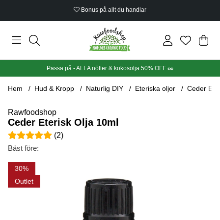
Bonus på allt du handlar
Din
Anta
.
Passa på - ALLA nötter & kokosolja 50% OFF 🥜
Hem
Hud & Kropp
Naturlig DIY
Eteriska oljor
Ceder Eter
Rawfoodshop
Ceder Eterisk Olja 10ml
Medelbetyg 5 av 5 Antal betyg 2
(
2
)
Bäst före:
Produktbilder Ceder Eterisk Olja 10ml
30
Outlet