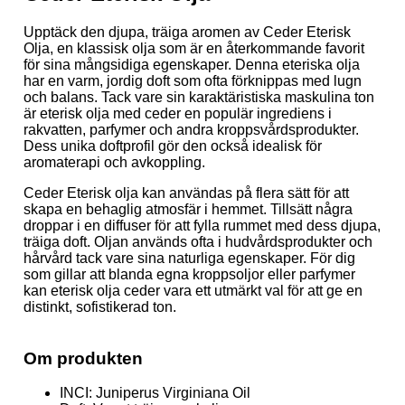
Upptäck den djupa, träiga aromen av Ceder Eterisk
Olja, en klassisk olja som är en återkommande favorit
för sina mångsidiga egenskaper. Denna eteriska olja
har en varm, jordig doft som ofta förknippas med lugn
och balans. Tack vare sin karaktäristiska maskulina ton
är eterisk olja med ceder en populär ingrediens i
rakvatten, parfymer och andra kroppsvårdsprodukter.
Dess unika doftprofil gör den också idealisk för
aromaterapi och avkoppling.
Ceder Eterisk olja kan användas på flera sätt för att
skapa en behaglig atmosfär i hemmet. Tillsätt några
droppar i en diffuser för att fylla rummet med dess djupa,
träiga doft. Oljan används ofta i hudvårdsprodukter och
hårvård tack vare sina naturliga egenskaper. För dig
som gillar att blanda egna kroppsoljor eller parfymer
kan eterisk olja ceder vara ett utmärkt val för att ge en
distinkt, sofistikerad ton.
Om produkten
INCI: Juniperus Virginiana Oil