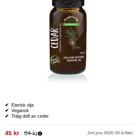
✔
Eterisk olja
✔
Vegansk
✔
Träig doft av ceder
45
kr
64
kr
Jmf.pris:
4500.00 kr/liter