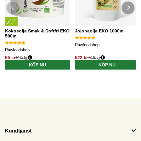
Kokosolja Smak & Doftfri EKO
Jojobaolja EKO 1000ml
500ml
Rawfoodshop
Rawfoodshop
55 kr
110 kr
522 kr
746 kr
KÖP NU
KÖP NU
Kundtjänst