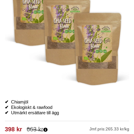
✔
Chiamjöl
✔
Ekologiskt & rawfood
✔
Utmärkt ersättare till ägg
398
kr
663
kr
Jmf.pris:
265.33 kr/kg