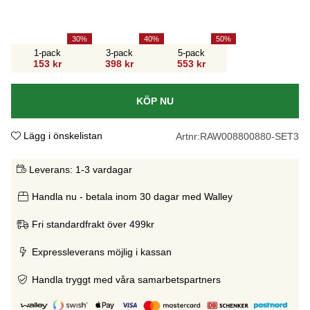
30
40
50
1-pack
3-pack
5-pack
153 kr
398 kr
553 kr
KÖP NU
Lägg i önskelistan
Artnr:
RAW008800880-SET3
Leverans:
1-3 vardagar
Handla nu - betala inom 30 dagar med Walley
Fri standardfrakt över 499kr
Expressleverans möjlig i kassan
Handla tryggt med våra samarbetspartners