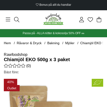
Bonus på allt du handlar
Din
Anta
.
Passa på - ALLA nötter & kokosolja 50% OFF 🥜
Hem
Råvaror & Dryck
Bakning
Mjöler
Chiamjöl EKO 500
Rawfoodshop
Chiamjöl EKO 500g x 3 paket
Medelbetyg 0 av 5 Antal betyg 0
(
0
)
Bäst före:
Produktbilder Chiamjöl EKO 500g x 3 paket
40
Outlet