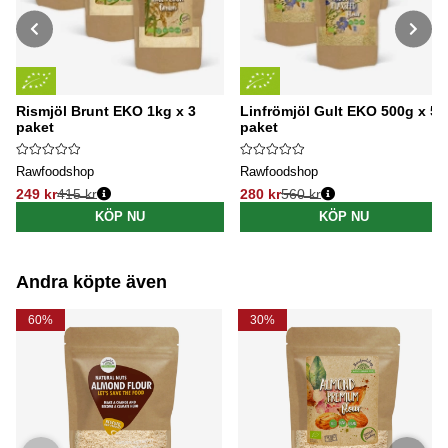
Rismjöl Brunt EKO 1kg x 3
Linfrömjöl Gult EKO 500g x 5
paket
paket
Rawfoodshop
Rawfoodshop
249 kr
415 kr
280 kr
560 kr
Ordinarie pris:
Ordinarie pris:
KÖP NU
KÖP NU
Andra köpte även
60%
30%