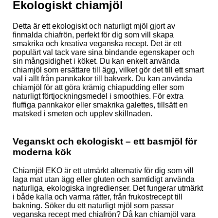
Ekologiskt chiamjöl
Detta är ett ekologiskt och naturligt mjöl gjort av
finmalda chiafrön, perfekt för dig som vill skapa
smakrika och kreativa veganska recept. Det är ett
populärt val tack vare sina bindande egenskaper och
sin mångsidighet i köket. Du kan enkelt använda
chiamjöl som ersättare till ägg, vilket gör det till ett smart
val i allt från pannkakor till bakverk. Du kan använda
chiamjöl för att göra krämig chiapudding eller som
naturligt förtjockningsmedel i smoothies. För extra
fluffiga pannkakor eller smakrika galettes, tillsätt en
matsked i smeten och upplev skillnaden.
Veganskt och ekologiskt – ett basmjöl för
moderna kök
Chiamjöl EKO är ett utmärkt alternativ för dig som vill
laga mat utan ägg eller gluten och samtidigt använda
naturliga, ekologiska ingredienser. Det fungerar utmärkt
i både kalla och varma rätter, från frukostrecept till
bakning. Söker du ett naturligt mjöl som passar
veganska recept med chiafrön? Då kan chiamjöl vara