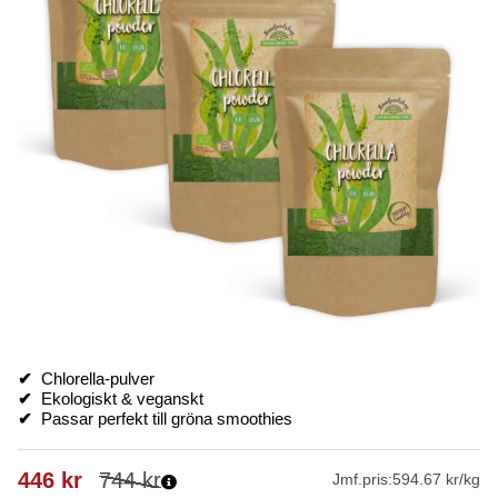
✔
Chlorella-pulver
✔
Ekologiskt & veganskt
✔
Passar perfekt till gröna smoothies
446
kr
744
kr
Jmf.pris:
594.67 kr/kg