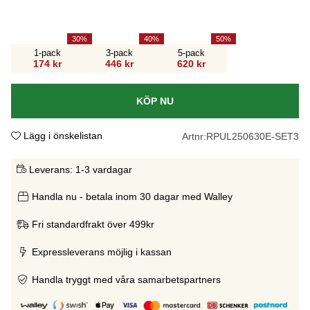
30
40
50
1-pack
3-pack
5-pack
174 kr
446 kr
620 kr
KÖP NU
Lägg i önskelistan
Artnr:
RPUL250630E-SET3
Leverans:
1-3 vardagar
Handla nu - betala inom 30 dagar med Walley
Fri standardfrakt över 499kr
Expressleverans möjlig i kassan
Handla tryggt med våra samarbetspartners