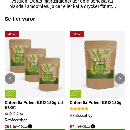
livsstilen. Deras mångsidighet gör dem perfekta att
blanda i smoothies, juicer eller kalla drycker för att
bidra till en hållbar vardag. Men vad är skillnaden
mellan spirulina och chlorella? Och hur använder man
Se fler varor
dem i gröna juicer och smoothies?
40%
30%
Chlorella Pulver EKO 125g x 3
Chlorella Pulver EKO 125g
paket
Rawfoodshop
Rawfoodshop
251 kr
418 kr
97 kr
139 kr
Ordinarie pris:
Ordinarie pris: