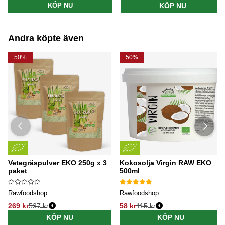
KÖP NU
KÖP NU
Andra köpte även
50%
50%
Vetegräspulver EKO 250g x 3
Kokosolja Virgin RAW EKO
paket
500ml
Rawfoodshop
Rawfoodshop
269 kr
537 kr
58 kr
115 kr
KÖP NU
KÖP NU