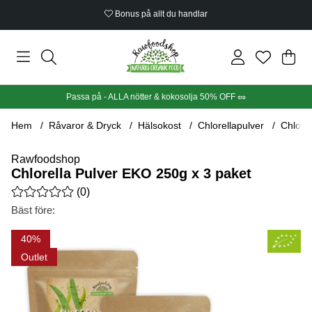
Bonus på allt du handlar
Din
Anta
.
Passa på - ALLA nötter & kokosolja 50% OFF 🥜
Hem
Råvaror & Dryck
Hälsokost
Chlorellapulver
Chlore
Rawfoodshop
Chlorella Pulver EKO 250g x 3 paket
Medelbetyg 0 av 5 Antal betyg 0
(
0
)
Bäst före:
Produktbilder Chlorella Pulver EKO 250g x 3 paket
40
Outlet