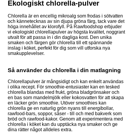
Ekologiskt chlorella-pulver
Chlorella är en encellig mikroalg som frodas i sötvatten
och kännetecknas av sin djupa gröna färg, tack vare det
höga innehållet av klorofyll. På Rawfoodshop erbjuder
vi ekologiskt chlorellapulver av högsta kvalitet, noggrant
utvalt för att passa in i din dagliga kost. Den unika
smaken och färgen gör chlorella till ett spännande
inslag i köket, perfekt för dig som vill utforska nya
smakupplevelser.
Så använder du chlorella i din matlagning
Chlorellapulver är mångsidigt och kan enkelt användas
i olika recept. För smoothie-entusiaster kan en tesked
chlorella blandas med frukt, gröna bladgrönsaker och
en bas som mandelmjölk eller kokosvatten för att skapa
en läcker grön smoothie. Utöver smoothies kan
chlorella ge en naturlig grön nyans till energibollar,
rawfood-bars, soppor, såser - till och med bakverk som
bröd och rawfood-kakor. Genom att experimentera med
chlorella i köket kan du upptäcka nya smaker och ge
dina rätter något alldeles extra.