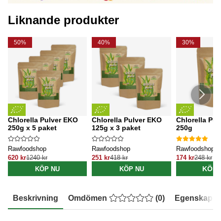
Liknande produkter
50%
40%
30%
Chlorella Pulver EKO
Chlorella Pulver EKO
Chlorella Pu
250g x 5 paket
125g x 3 paket
250g
Rawfoodshop
Rawfoodshop
Rawfoodshop
620 kr
1240 kr
251 kr
418 kr
174 kr
248 kr
KÖP 
KÖP NU
KÖP NU
Beskrivning
Omdömen
(
0
)
Egenskaper