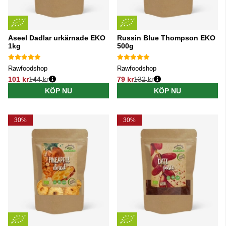
Aseel Dadlar urkärnade EKO
Russin Blue Thompson EKO
1kg
500g
Rawfoodshop
Rawfoodshop
101 kr
144 kr
79 kr
132 kr
Ordinarie pris:
Ordinarie pris:
KÖP NU
KÖP NU
30%
30%