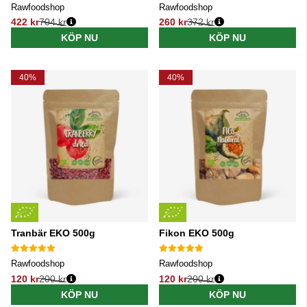
Rawfoodshop
Rawfoodshop
422 kr
704 kr
260 kr
372 kr
Ordinarie pris:
Ordinarie pris:
KÖP NU
KÖP NU
40%
40%
Tranbär EKO 500g
Fikon EKO 500g
Rawfoodshop
Rawfoodshop
120 kr
200 kr
120 kr
200 kr
Ordinarie pris:
Ordinarie pris:
KÖP NU
KÖP NU