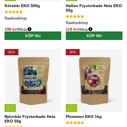
Körsbär EKO 500g
Hallon Frystorkade Hela EKO
50g
Rawfoodshop
Rawfoodshop
198 kr
283 kr
118 kr
169 kr
Ordinarie pris:
Ordinarie pris:
KÖP NU
KÖP NU
30%
30%
Björnbär Frystorkade Hela
Plommon EKO 1kg
EKO 50g