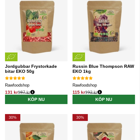
Jordgubbar Frystorkade
Russin Blue Thompson RAW
bitar EKO 50g
EKO 1kg
Rawfoodshop
Rawfoodshop
131 kr
187 kr
115 kr
192 kr
Ordinarie pris:
Ordinarie pris:
KÖP NU
KÖP NU
30%
30%