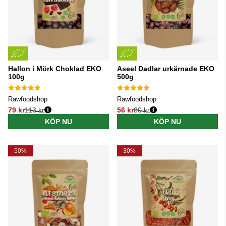
Hallon i Mörk Choklad EKO
Aseel Dadlar urkärnade EKO
100g
500g
Rawfoodshop
Rawfoodshop
79 kr
113 kr
56 kr
80 kr
Ordinarie pris:
Ordinarie pris:
KÖP NU
KÖP NU
50%
30%