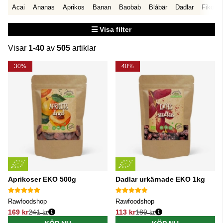
Acai
Ananas
Aprikos
Banan
Baobab
Blåbär
Dadlar
Fikon
Visa filter
Visar
1-40
av
505
artiklar
Produkter
30%
40%
Aprikoser EKO 500g
Dadlar urkärnade EKO 1kg
Rawfoodshop
Rawfoodshop
169 kr
241 kr
113 kr
189 kr
Ordinarie pris:
Ordinarie pris: