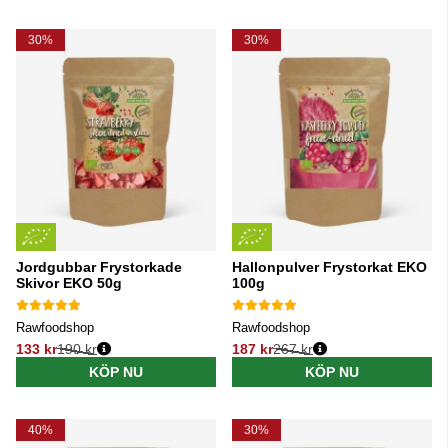
30%
30%
Jordgubbar Frystorkade
Hallonpulver Frystorkat EKO
Skivor EKO 50g
100g
Rawfoodshop
Rawfoodshop
133 kr
190 kr
187 kr
267 kr
Ordinarie pris:
Ordinarie pris:
KÖP NU
KÖP NU
40%
30%