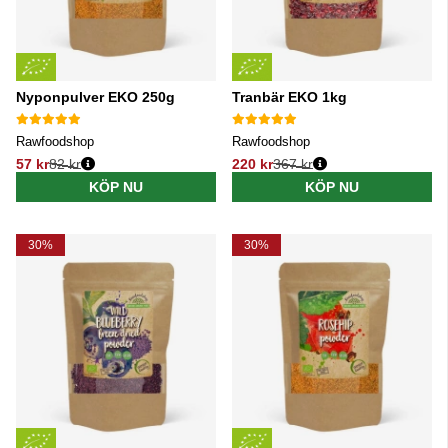
Nyponpulver EKO 250g
Tranbär EKO 1kg
Rawfoodshop
Rawfoodshop
57 kr
82 kr
220 kr
367 kr
Ordinarie pris:
Ordinarie pris:
KÖP NU
KÖP NU
30%
30%