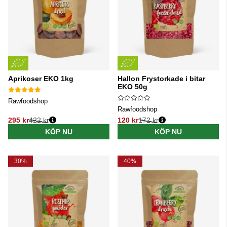
Aprikoser EKO 1kg
Hallon Frystorkade i bitar
EKO 50g
Rawfoodshop
Rawfoodshop
295 kr
422 kr
120 kr
172 kr
Ordinarie pris:
Ordinarie pris:
KÖP NU
KÖP NU
30%
40%