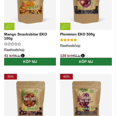
Mango Snacksbitar EKO
Plommon EKO 500g
100g
Rawfoodshop
Rawfoodshop
41 kr
68 kr
128 kr
183 kr
Ordinarie pris:
Ordinarie pris:
KÖP NU
KÖP NU
30%
40%