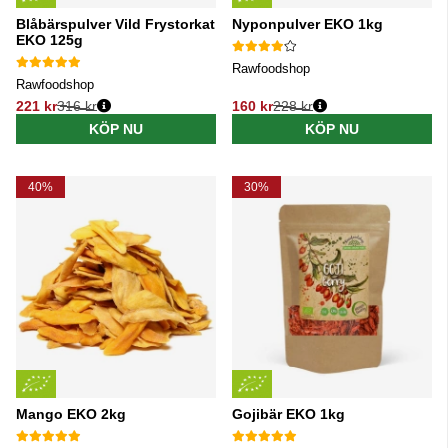
Blåbärspulver Vild Frystorkat
Nyponpulver EKO 1kg
EKO 125g
Rawfoodshop
Rawfoodshop
221 kr
316 kr
160 kr
228 kr
Ordinarie pris:
Ordinarie pris:
KÖP NU
KÖP NU
40%
30%
Mango EKO 2kg
Gojibär EKO 1kg