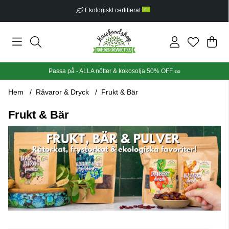
Fri frakt från 499 kr
Din
Anta
.
Passa på - ALLA nötter & kokosolja 50% OFF 🥜
Hem
Råvaror & Dryck
Frukt & Bär
Frukt & Bär