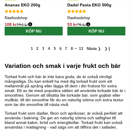
Ananas EKO 200g
Dadel Pasta EKO 500g
Rawfoodshop
Rawfoodshop
108 kr
154 kr
53 kr
76 kr
Ordinarie pris:
Ordinarie pris:
KÖP NU
KÖP NU
..
1
2
3
4
5
6
7
8
13
Nästa
❯
❯❙
Variation och smak i varje frukt och bär
Torkad frukt och bär är inte bara goda, de är också otroligt
mångsidiga. Du kan enkelt ha med dig torkad frukt som ett
mellanmål på språng eller lägga till dem i din frukost för extra
smak. Ett av de mest populära sätten att använda torkade bär är i
smoothies. Genom att tillsätta lite torkade bär, som gojibär eller
mullbär, till din smoothie får du en naturlig sötma och extra textur
som tar din smoothie till nästa nivå.
Torkad frukt som dadlar, fikon och aprikoser, är också perfekt att
använda i bakning. De ger en naturlig sötma och saftighet till
bland annat kakor, bröd och energibollar. Torkad frukt kan också
användas i matlagning - vad sägs om att tillföra det i sallader,