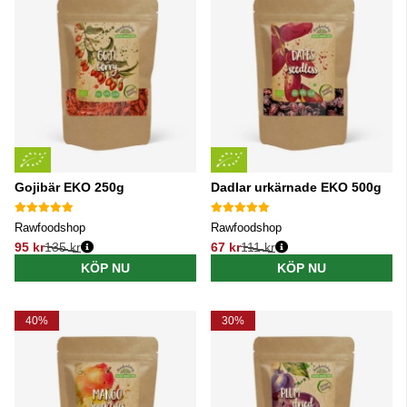
Gojibär EKO 250g
Dadlar urkärnade EKO 500g
Rawfoodshop
Rawfoodshop
95 kr
135 kr
67 kr
111 kr
Ordinarie pris:
Ordinarie pris:
KÖP NU
KÖP NU
40%
30%