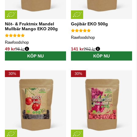
Nöt- & Fruktmix Mandel
Gojibär EKO 500g
Mullbär Mango EKO 200g
Rawfoodshop
Rawfoodshop
49 kr
98 kr
141 kr
202 kr
Ordinarie pris:
Ordinarie pris:
KÖP NU
KÖP NU
30%
30%