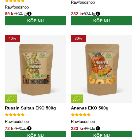
Rawfoodshop
Rawfoodshop
89 kr
127 kr
232 kr
331 kr
Ordinarie pris:
Ordinarie pris:
KÖP NU
KÖP NU
40%
30%
Russin Sultan EKO 500g
Ananas EKO 500g
Rawfoodshop
Rawfoodshop
72 kr
120 kr
223 kr
318 kr
Ordinarie pris:
Ordinarie pris:
KÖP NU
KÖP NU