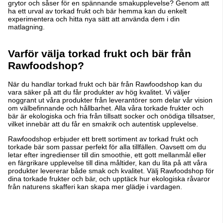
grytor och såser för en spännande smakupplevelse? Genom att
ha ett urval av torkad frukt och bär hemma kan du enkelt
experimentera och hitta nya sätt att använda dem i din
matlagning.
Varför välja torkad frukt och bär från
Rawfoodshop?
När du handlar torkad frukt och bär från Rawfoodshop kan du
vara säker på att du får produkter av hög kvalitet. Vi väljer
noggrant ut våra produkter från leverantörer som delar vår vision
om välbefinnande och hållbarhet. Alla våra torkade frukter och
bär är ekologiska och fria från tillsatt socker och onödiga tillsatser,
vilket innebär att du får en smakrik och autentisk upplevelse.
Rawfoodshop erbjuder ett brett sortiment av torkad frukt och
torkade bär som passar perfekt för alla tillfällen. Oavsett om du
letar efter ingredienser till din smoothie, ett gott mellanmål eller
en färgrikare upplevelse till dina måltider, kan du lita på att våra
produkter levererar både smak och kvalitet. Välj Rawfoodshop för
dina torkade frukter och bär, och upptäck hur ekologiska råvaror
från naturens skafferi kan skapa mer glädje i vardagen.