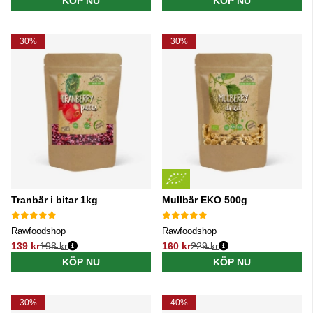
KÖP NU
KÖP NU
30%
30%
Tranbär i bitar 1kg
Mullbär EKO 500g
Rawfoodshop
Rawfoodshop
139 kr
198 kr
160 kr
229 kr
Ordinarie pris:
Ordinarie pris:
KÖP NU
KÖP NU
30%
40%