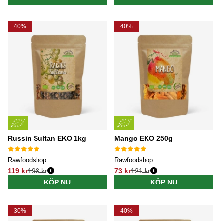
40%
40%
Russin Sultan EKO 1kg
Mango EKO 250g
Rawfoodshop
Rawfoodshop
119 kr
198 kr
73 kr
121 kr
Ordinarie pris:
Ordinarie pris:
KÖP NU
KÖP NU
30%
40%