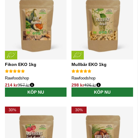
Fikon EKO 1kg
Mullbär EKO 1kg
Rawfoodshop
Rawfoodshop
214 kr
357 kr
298 kr
426 kr
Ordinarie pris:
Ordinarie pris:
KÖP NU
KÖP NU
30%
30%