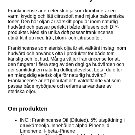
Frankincense är en eterisk olja som kombinerar en
varm, kryddig och lätt citrusdoft med mjuka balsamiska
toner. Den här oljan är särskilt populär inom naturlig
hudvård och passar perfekt i både diffusers och DIY-
produkter. Med sin unika doft passar frankincense
utmärkt ihop med trä-, blom- och citrusdofter.
Frankincense som eterisk olja är ett välkänt inslag inom
hudvård och används ofta i produkter för både torr,
känslig och fet hud. Många väljer frankincense för att
den fungerar i flera steg av den dagliga hudvården och
ger samtidigt en naturlig doftupplevelse. Letar du efter
en mångsidig eterisk olja för naturlig hudvård?
Frankincense är ett populärt och väldoftande val som
passar både nybörjare och erfarna användare av
eteriska oljor.
Om produkten
INCI: Frankincense Oil (Diluted), 5% utspädning i
druvkärneolja. Innehåller
: alpha-Pinene, d-
Limonene, l-.beta.-Pinene