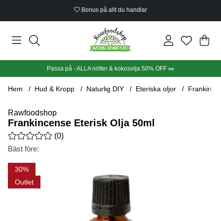
Bonus på allt du handlar
Din
Anta
.
Passa på - ALLA nötter & kokosolja 50% OFF 🥜
Hem
Hud & Kropp
Naturlig DIY
Eteriska oljor
Frankincen
Rawfoodshop
Frankincense Eterisk Olja 50ml
Medelbetyg 0 av 5 Antal betyg 0
(
0
)
Bäst före:
Produktbilder Frankincense Eterisk Olja 50ml
30
Outlet