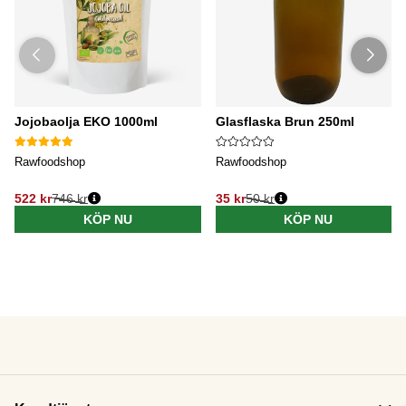
Jojobaolja EKO 1000ml
Glasflaska Brun 250ml
Rawfoodshop
Rawfoodshop
522 kr
746 kr
35 kr
50 kr
KÖP NU
KÖP NU