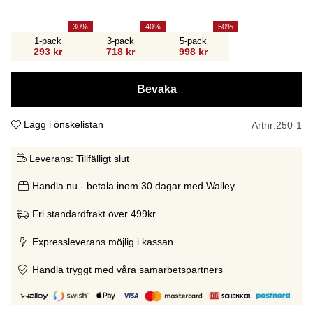
30
40
50
1-pack
3-pack
5-pack
293 kr
718 kr
998 kr
Bevaka
Lägg i önskelistan
Artnr:
250-1
Leverans:
Tillfälligt slut
Handla nu - betala inom 30 dagar med Walley
Fri standardfrakt över 499kr
Expressleverans möjlig i kassan
Handla tryggt med våra samarbetspartners