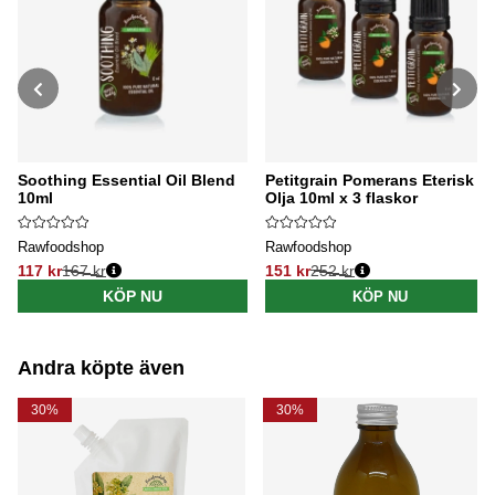
Soothing Essential Oil Blend
Petitgrain Pomerans Eterisk
10ml
Olja 10ml x 3 flaskor
Rawfoodshop
Rawfoodshop
117 kr
167 kr
151 kr
252 kr
Ordinarie pris:
Ordinarie pris:
KÖP NU
KÖP NU
Andra köpte även
30%
30%