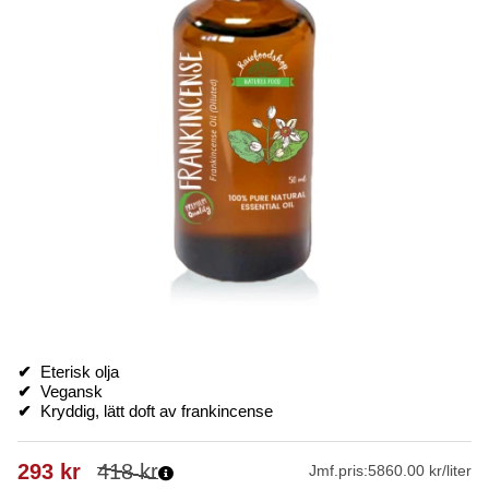
✔
Eterisk olja
✔
Vegansk
✔
Kryddig, lätt doft av frankincense
293
kr
418
kr
Jmf.pris:
5860.00 kr/liter