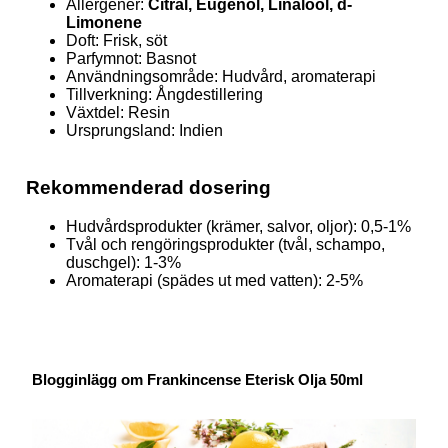
Allergener:
Citral, Eugenol, Linalool, d-
Limonene
Doft:
Frisk, söt
Parfymnot: Basnot
Användningsområde: Hudvård, aromaterapi
Tillverkning: Ångdestillering
Växtdel: Resin
Ursprungsland:
Indien
Rekommenderad dosering
Hudvårdsprodukter (krämer, salvor, oljor): 0,5-1%
Tvål och rengöringsprodukter (tvål, schampo,
duschgel): 1-3%
Aromaterapi (spädes ut med vatten): 2-5%
Blogginlägg om Frankincense Eterisk Olja 50ml