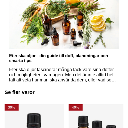
Eteriska oljor - din guide till doft, blandningar och
smarta tips
Eteriska oljor fascinerar många tack vare sina dofter
och möjligheter i vardagen. Men det är inte alltid helt
lätt att veta hur man ska använda dem, eller vad som
egentligen skiljer dem från åt. Här får du svar på några
av de vanligaste frågorna – på ett enkelt och
Se fler varor
inspirerande sätt.
30%
40%