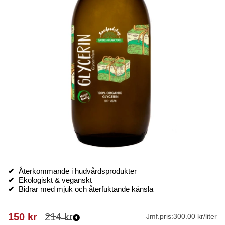
✔
Återkommande i hudvårdsprodukter
✔
Ekologiskt & veganskt
✔
Bidrar med mjuk och återfuktande känsla
150
kr
214
kr
Jmf.pris:
300.00 kr/liter