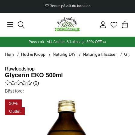
Bonus på allt du handlar
Din
Anta
.
Passa på - ALLA nötter & kokosolja 50% OFF 🥜
Hem
Hud & Kropp
Naturlig DIY
Naturliga tillsatser
Glyce
Rawfoodshop
Glycerin EKO 500ml
Medelbetyg 0 av 5 Antal betyg 0
(
0
)
Bäst före:
Produktbilder Glycerin EKO 500ml
30
Outlet