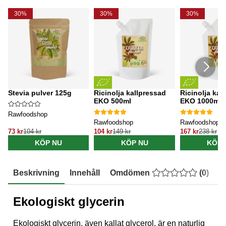
30%
30%
30%
Stevia pulver 125g
Ricinolja kallpressad
Ricinolja kal
EKO 500ml
EKO 1000ml
Rawfoodshop
Rawfoodshop
Rawfoodshop
73 kr
104 kr
104 kr
149 kr
167 kr
238 kr
KÖP NU
KÖP NU
KÖP 
Beskrivning
Innehåll
Omdömen
(
0
)
E
Ekologiskt glycerin
Ekologiskt glycerin, även kallat glycerol, är en naturlig