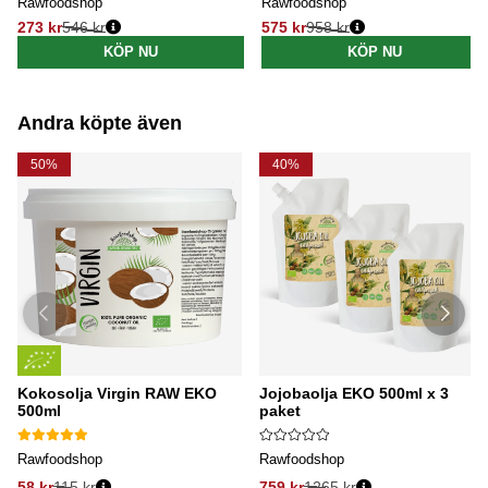
Rawfoodshop
Rawfoodshop
273 kr
546 kr
575 kr
958 kr
Ordinarie pris:
Ordinarie pris:
KÖP NU
KÖP NU
Andra köpte även
50%
40%
Kokosolja Virgin RAW EKO
Jojobaolja EKO 500ml x 3
500ml
paket
Rawfoodshop
Rawfoodshop
58 kr
115 kr
759 kr
1265 kr