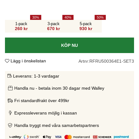
30
40
50
1-pack
3-pack
5-pack
260 kr
670 kr
930 kr
KÖP NU
Lägg i önskelistan
Artnr:
RFRU500364E1-SET3
Leverans:
1-3 vardagar
Handla nu - betala inom 30 dagar med Walley
Fri standardfrakt över 499kr
Expressleverans möjlig i kassan
Handla tryggt med våra samarbetspartners