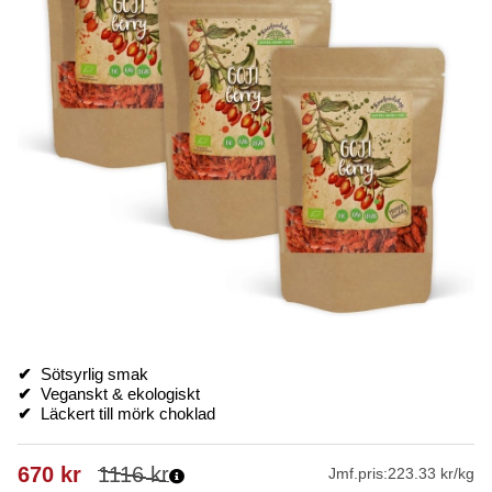
✔
Sötsyrlig smak
✔
Veganskt & ekologiskt
✔
Läckert till mörk choklad
670
kr
1116
kr
Jmf.pris:
223.33 kr/kg