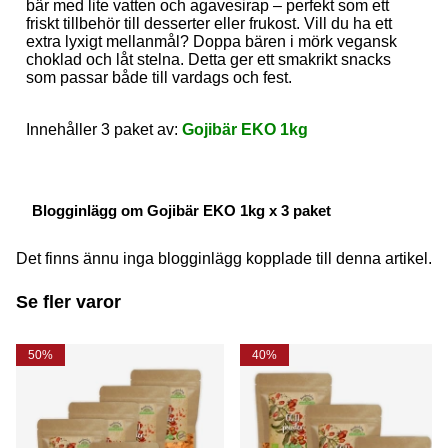
bär med lite vatten och agavesirap – perfekt som ett
friskt tillbehör till desserter eller frukost. Vill du ha ett
extra lyxigt mellanmål? Doppa bären i mörk vegansk
choklad och låt stelna. Detta ger ett smakrikt snacks
som passar både till vardags och fest.
Innehåller 3 paket av:
Gojibär EKO 1kg
Blogginlägg om Gojibär EKO 1kg x 3 paket
Det finns ännu inga blogginlägg kopplade till denna artikel.
Se fler varor
50%
40%