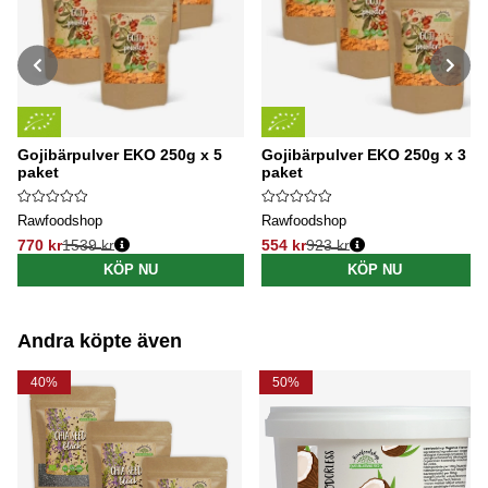
Gojibärpulver EKO 250g x 5
Gojibärpulver EKO 250g x 3
paket
paket
Rawfoodshop
Rawfoodshop
770 kr
1539 kr
554 kr
923 kr
Ordinarie pris:
Ordinarie pris:
KÖP NU
KÖP NU
Andra köpte även
40%
50%