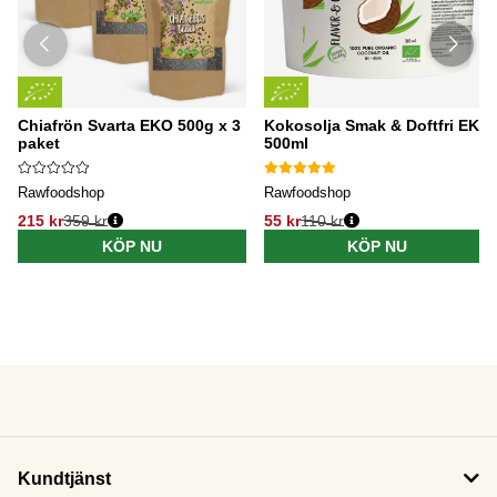
Chiafrön Svarta EKO 500g x 3
Kokosolja Smak & Doftfri EKO
paket
500ml
Rawfoodshop
Rawfoodshop
215 kr
359 kr
55 kr
110 kr
KÖP NU
KÖP NU
Kundtjänst