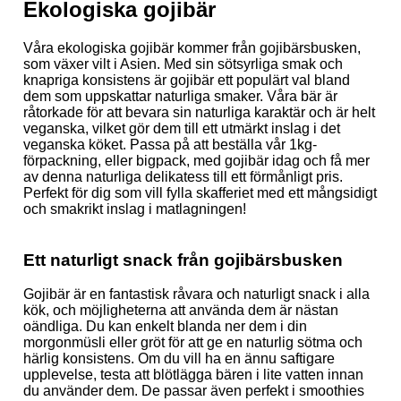
Ekologiska gojibär
Våra ekologiska gojibär kommer från gojibärsbusken,
som växer vilt i Asien. Med sin sötsyrliga smak och
knapriga konsistens är gojibär ett populärt val bland
dem som uppskattar naturliga smaker. Våra bär är
råtorkade för att bevara sin naturliga karaktär och är helt
veganska, vilket gör dem till ett utmärkt inslag i det
veganska köket. Passa på att beställa vår 1kg-
förpackning, eller bigpack, med gojibär idag och få mer
av denna naturliga delikatess till ett förmånligt pris.
Perfekt för dig som vill fylla skafferiet med ett mångsidigt
och smakrikt inslag i matlagningen!
Ett naturligt snack från gojibärsbusken
Gojibär är en fantastisk råvara och naturligt snack i alla
kök, och möjligheterna att använda dem är nästan
oändliga. Du kan enkelt blanda ner dem i din
morgonmüsli eller gröt för att ge en naturlig sötma och
härlig konsistens. Om du vill ha en ännu saftigare
upplevelse, testa att blötlägga bären i lite vatten innan
du använder dem. De passar även perfekt i smoothies