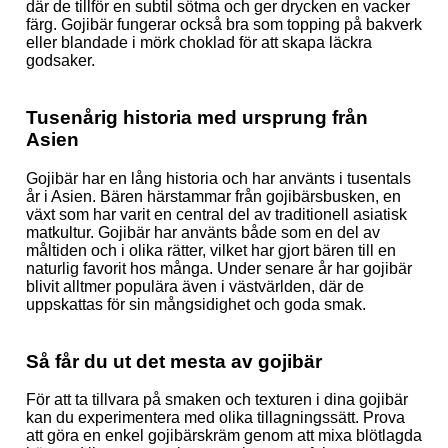
där de tillför en subtil sötma och ger drycken en vacker
färg. Gojibär fungerar också bra som topping på bakverk
eller blandade i mörk choklad för att skapa läckra
godsaker.
Tusenårig historia med ursprung från
Asien
Gojibär har en lång historia och har använts i tusentals
år i Asien. Bären härstammar från gojibärsbusken, en
växt som har varit en central del av traditionell asiatisk
matkultur. Gojibär har använts både som en del av
måltiden och i olika rätter, vilket har gjort bären till en
naturlig favorit hos många. Under senare år har gojibär
blivit alltmer populära även i västvärlden, där de
uppskattas för sin mångsidighet och goda smak.
Så får du ut det mesta av gojibär
För att ta tillvara på smaken och texturen i dina gojibär
kan du experimentera med olika tillagningssätt. Prova
att göra en enkel gojibärskräm genom att mixa blötlagda