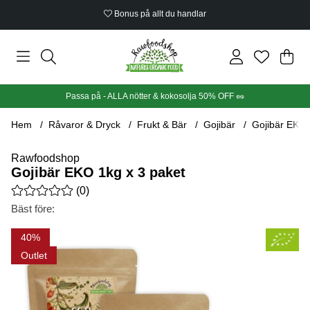
Bonus på allt du handlar
Din
Anta
.
Passa på - ALLA nötter & kokosolja 50% OFF 🥜
Hem
Råvaror & Dryck
Frukt & Bär
Gojibär
Gojibär EKO 
Rawfoodshop
Gojibär EKO 1kg x 3 paket
Medelbetyg 0 av 5 Antal betyg 0
(
0
)
Bäst före:
Produktbilder Gojibär EKO 1kg x 3 paket
40
Outlet