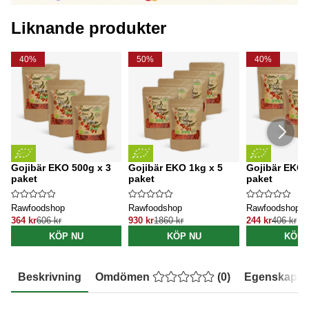
Liknande produkter
40%
50%
40%
Gojibär EKO 500g x 3
Gojibär EKO 1kg x 5
Gojibär EKO 
paket
paket
paket
Rawfoodshop
Rawfoodshop
Rawfoodshop
364 kr
606 kr
930 kr
1860 kr
244 kr
406 kr
KÖP NU
KÖP NU
KÖP 
Beskrivning
Omdömen
(
0
)
Egenskaper