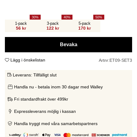
30
40
50
1-pack
3-pack
5-pack
56 kr
122 kr
170 kr
Bevaka
Lägg i önskelistan
Artnr:
ET09-SET3
Leverans:
Tillfälligt slut
Handla nu - betala inom 30 dagar med Walley
Fri standardfrakt över 499kr
Expressleverans möjlig i kassan
Handla tryggt med våra samarbetspartners