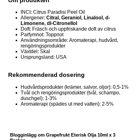
Om produkten
INCI: Citrus Paradisi Peel Oil
Allergener:
Citral, Geraniol, Linalool, d-
Limonene, dl-Citronellol
Doft: Fräsch och uppfriskande doft av citrus
Parfymnot: Toppnot
Användningsområde: Aromaterapi, hudvård,
rengöringsprodukter
Växtdel: Skal
Ursprungsland: USA
Rekommenderad dosering
Hudvårdsprodukter (krämer, salvor, oljor): 0,5-1%
Tvål och rengöringsprodukter (tvål, schampo,
duschgel): 1-3%
Aromaterapi (spädes ut med vatten): 2-5%
Blogginlägg om Grapefrukt Eterisk Olja 10ml x 3