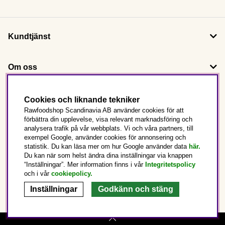
Kundtjänst
Om oss
Följ oss
Cookies och liknande tekniker
Rawfoodshop Scandinavia AB använder cookies för att
förbättra din upplevelse, visa relevant marknadsföring och
Det här är Rawfoodshop
analysera trafik på vår webbplats. Vi och våra partners, till
exempel Google, använder cookies för annonsering och
statistik. Du kan läsa mer om hur Google använder data
här.
Sverige
Du kan när som helst ändra dina inställningar via knappen
“Inställningar”. Mer information finns i vår
Integritetspolicy
och i vår
cookiepolicy
.
Inställningar
Godkänn och stäng
Copyright © 2025 Rawfoodshop Scandinavia AB