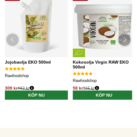
Jojobaolja EKO 500ml
Kokosolja Virgin RAW EKO
500ml
Rawfoodshop
Rawfoodshop
309 kr
442 kr
58 kr
115 kr
KÖP NU
KÖP NU