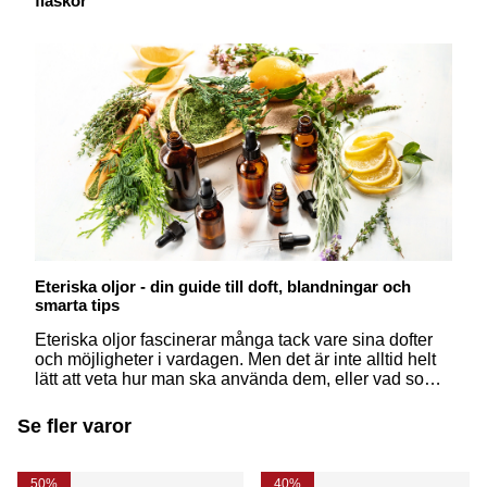
flaskor
Eteriska oljor - din guide till doft, blandningar och
smarta tips
Eteriska oljor fascinerar många tack vare sina dofter
och möjligheter i vardagen. Men det är inte alltid helt
lätt att veta hur man ska använda dem, eller vad som
egentligen skiljer dem från åt. Här får du svar på några
av de vanligaste frågorna – på ett enkelt och
Se fler varor
inspirerande sätt.
50%
40%