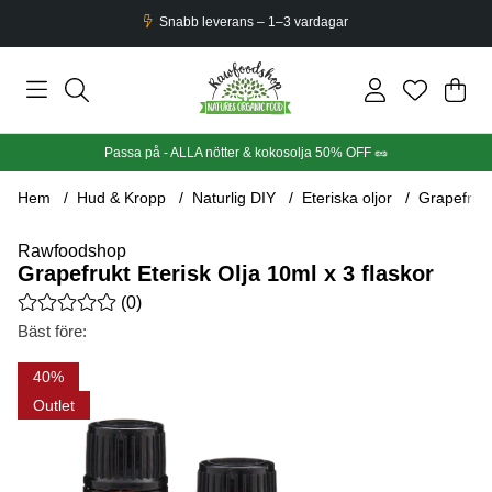
Snabb leverans – 1–3 vardagar
Din
Anta
.
Passa på - ALLA nötter & kokosolja 50% OFF 🥜
Hem
Hud & Kropp
Naturlig DIY
Eteriska oljor
Grapefrukt
Rawfoodshop
Grapefrukt Eterisk Olja 10ml x 3 flaskor
Medelbetyg 0 av 5 Antal betyg 0
(
0
)
Bäst före:
Produktbilder Grapefrukt Eterisk Olja 10ml x 3 flaskor
40
Outlet