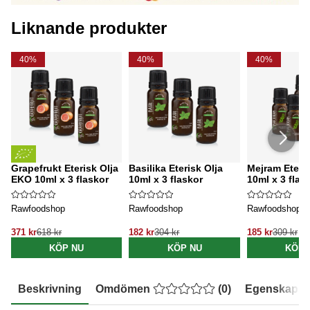
Liknande produkter
40%
40%
40%
Grapefrukt Eterisk Olja
Basilika Eterisk Olja
Mejram Eteris
EKO 10ml x 3 flaskor
10ml x 3 flaskor
10ml x 3 flas
Rawfoodshop
Rawfoodshop
Rawfoodshop
371 kr
618 kr
182 kr
304 kr
185 kr
309 kr
KÖP NU
KÖP NU
KÖP 
Beskrivning
Omdömen
(
0
)
Egenskaper