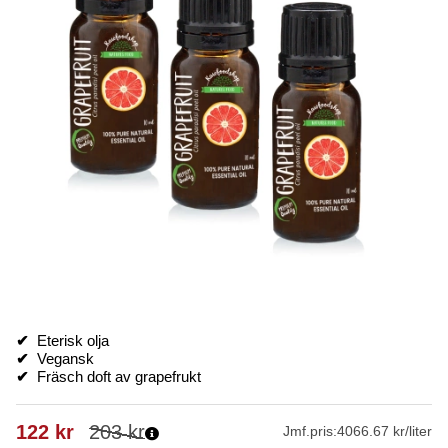
✔
Eterisk olja
✔
Vegansk
✔
Fräsch doft av grapefrukt
122
kr
203
kr
Jmf.pris:
4066.67 kr/liter