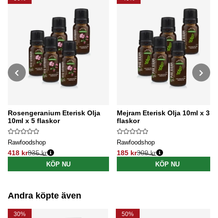
Rosengeranium Eterisk Olja
Mejram Eterisk Olja 10ml x 3
10ml x 5 flaskor
flaskor
Rawfoodshop
Rawfoodshop
418 kr
835 kr
185 kr
309 kr
Ordinarie pris:
Ordinarie pris:
KÖP NU
KÖP NU
Andra köpte även
30%
50%