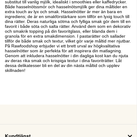
substitut till vanlig mjölk, idealiskt i smoothies eller kaffedrycker.
Både hasselnötssmör och hasselnötsmjölk ger dina måltider en
extra touch av lyx och smak. Hasselnötter är mer än bara en
ingrediens; de är en smakförstärkare som tillför en lyxig touch till
dina rätter. Deras naturliga sötma och fylliga smak gör dem till en
favorit i både söta och salta rätter. Använd dem som en dekorativ
och smakrik topping på din favoritglass, eller blanda dem i
granola för en extra smakdimension. I pastarätter och sallader
tillför de både smak och textur, vilket gör varje måltid mer njutbar.
På Rawfoodshop erbjuder vi ett brett urval av högkvalitativa
hasselnötter som är perfekta för att inspirera din matlagning.
Genom att inkludera hasselnötter i din dagliga kost kan du njuta
av deras rika smak och krispiga textur i dina favoriträtter. Låt
dessa delikatesser bli en del av din nästa måltid och upplev
skillnaden!
Kundtjänst