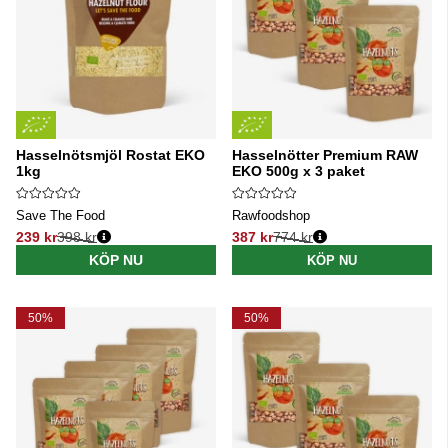
Hasselnötsmjöl Rostat EKO
Hasselnötter Premium RAW
1kg
EKO 500g x 3 paket
Save The Food
Rawfoodshop
239 kr
398 kr
387 kr
774 kr
Ordinarie pris:
Ordinarie pris:
KÖP NU
KÖP NU
50%
50%