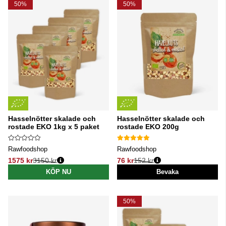
50%
50%
Hasselnötter skalade och
Hasselnötter skalade och
rostade EKO 1kg x 5 paket
rostade EKO 200g
Rawfoodshop
Rawfoodshop
1575 kr
3150 kr
76 kr
152 kr
Ordinarie pris:
Ordinarie pris:
KÖP NU
Bevaka
50%