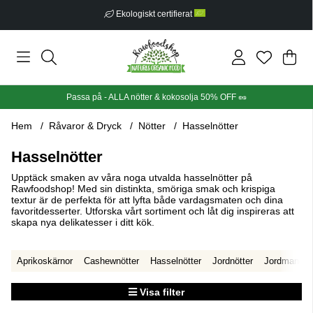
Fri frakt från 499 kr
Din
Anta
.
Passa på - ALLA nötter & kokosolja 50% OFF 🥜
Hem
Råvaror & Dryck
Nötter
Hasselnötter
Hasselnötter
Upptäck smaken av våra noga utvalda hasselnötter på
Rawfoodshop! Med sin distinkta, smöriga smak och krispiga
textur är de perfekta för att lyfta både vardagsmaten och dina
favoritdesserter. Utforska vårt sortiment och låt dig inspireras att
skapa nya delikatesser i ditt kök.
Aprikoskärnor
Cashewnötter
Hasselnötter
Jordnötter
Jordmandel
Visa filter