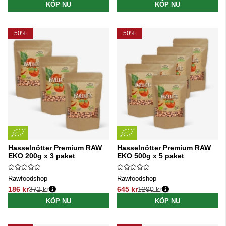
KÖP NU
KÖP NU
50%
50%
Hasselnötter Premium RAW
Hasselnötter Premium RAW
EKO 200g x 3 paket
EKO 500g x 5 paket
Rawfoodshop
Rawfoodshop
186 kr
372 kr
645 kr
1290 kr
Ordinarie pris:
Ordinarie pris:
KÖP NU
KÖP NU