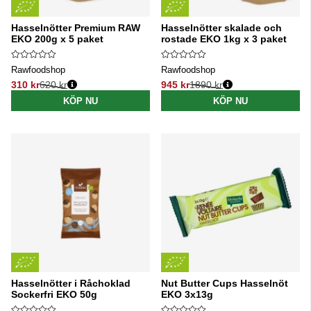
Hasselnötter Premium RAW
Hasselnötter skalade och
EKO 200g x 5 paket
rostade EKO 1kg x 3 paket
Rawfoodshop
Rawfoodshop
310 kr
620 kr
945 kr
1890 kr
Ordinarie pris:
Ordinarie pris:
KÖP NU
KÖP NU
Hasselnötter i Råchoklad
Nut Butter Cups Hasselnöt
Sockerfri EKO 50g
EKO 3x13g