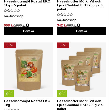
Hasselnötsmjöl Rostat EKO
Hasselnötter Mörk, Vit och
1kg x 5 paket
Ljus Choklad EKO 200g x 3
paket
Rawfoodshop
Rawfoodshop
998 kr
1996 kr
342 kr
683 kr
Ordinarie pris:
Ordinarie pris:
Bevaka
Bevaka
30%
50%
Hasselnötsmjöl Rostat EKO
Hasselnötter Mörk, Vit och
1kg
Ljus Choklad EKO 200g x 5
paket