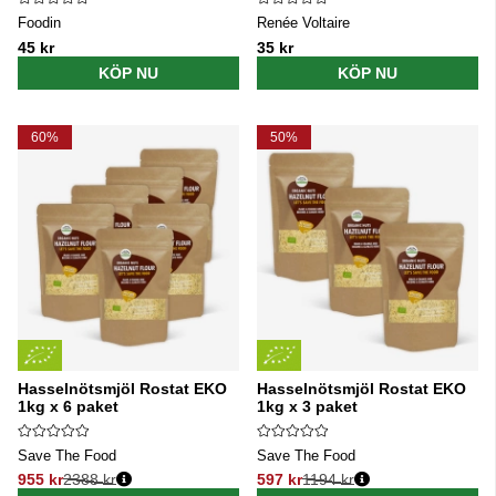
Foodin
Renée Voltaire
45 kr
35 kr
KÖP NU
KÖP NU
60%
50%
Hasselnötsmjöl Rostat EKO
Hasselnötsmjöl Rostat EKO
1kg x 6 paket
1kg x 3 paket
Save The Food
Save The Food
955 kr
2388 kr
597 kr
1194 kr
Ordinarie pris:
Ordinarie pris: