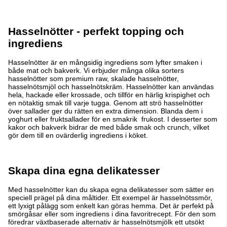
Hasselnötter - perfekt topping och
ingrediens
Hasselnötter är en mångsidig ingrediens som lyfter smaken i
både mat och bakverk. Vi erbjuder många olika sorters
hasselnötter som premium raw, skalade hasselnötter,
hasselnötsmjöl och hasselnötskräm. Hasselnötter kan användas
hela, hackade eller krossade, och tillför en härlig krispighet och
en nötaktig smak till varje tugga. Genom att strö hasselnötter
över sallader ger du rätten en extra dimension. Blanda dem i
yoghurt eller fruktsallader för en smakrik frukost. I desserter som
kakor och bakverk bidrar de med både smak och crunch, vilket
gör dem till en ovärderlig ingrediens i köket.
Skapa dina egna delikatesser
Med hasselnötter kan du skapa egna delikatesser som sätter en
speciell prägel på dina måltider. Ett exempel är hasselnötssmör,
ett lyxigt pålägg som enkelt kan göras hemma. Det är perfekt på
smörgåsar eller som ingrediens i dina favoritrecept. För den som
föredrar växtbaserade alternativ är hasselnötsmjölk ett utsökt