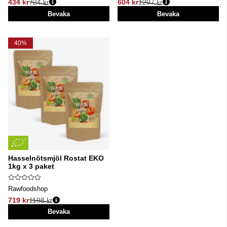
434 kr
724 kr
604 kr
1207 kr
Ordinarie pris:
Ordinarie pris:
Bevaka
Bevaka
40%
Hasselnötsmjöl Rostat EKO
1kg x 3 paket
Rawfoodshop
719 kr
1198 kr
Ordinarie pris:
Bevaka