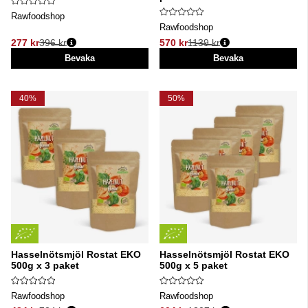
Rawfoodshop
Rawfoodshop
277 kr
396 kr
570 kr
1139 kr
Ordinarie pris:
Ordinarie pris:
Bevaka
Bevaka
40%
50%
Hasselnötsmjöl Rostat EKO
Hasselnötsmjöl Rostat EKO
500g x 3 paket
500g x 5 paket
Rawfoodshop
Rawfoodshop