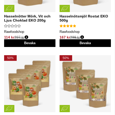
Hasselnötter Mörk, Vit och
Hasselnötsmjöl Rostat EKO
Ljus Choklad EKO 200g
500g
Rawfoodshop
Rawfoodshop
114 kr
227 kr
167 kr
239 kr
Ordinarie pris:
Ordinarie pris:
Bevaka
Bevaka
50%
50%