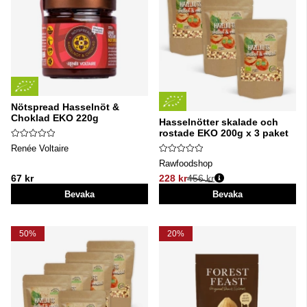
Nötspread Hasselnöt &
Choklad EKO 220g
Hasselnötter skalade och
rostade EKO 200g x 3 paket
Renée Voltaire
Rawfoodshop
67 kr
228 kr
456 kr
Ordinarie pris:
Bevaka
Bevaka
50%
20%