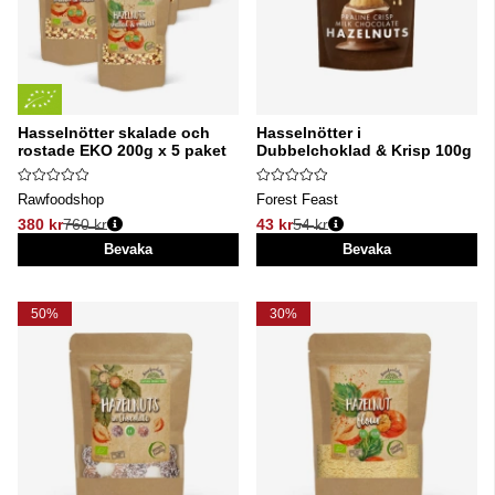
Hasselnötter skalade och
Hasselnötter i
rostade EKO 200g x 5 paket
Dubbelchoklad & Krisp 100g
Rawfoodshop
Forest Feast
380 kr
760 kr
43 kr
54 kr
Ordinarie pris:
Ordinarie pris:
Bevaka
Bevaka
50%
30%