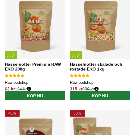
Hasselnötter Premium RAW
Hasselnötter skalade och
EKO 200g
rostade EKO 1kg
Rawfoodshop
Rawfoodshop
62 kr
124 kr
315 kr
630 kr
Ordinarie pris:
Ordinarie pris:
KÖP NU
KÖP NU
40%
50%