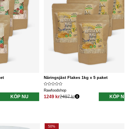
et
Näringsjäst Flakes 1kg x 5 paket
Rawfoodshop
KÖP NU
1249 kr
2497 kr
KÖP NU
Ordinarie pris:
50%