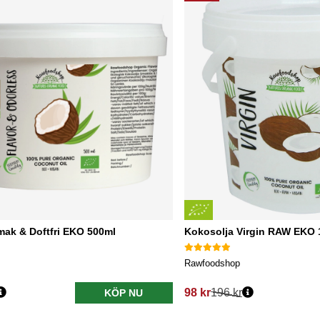
mak & Doftfri EKO 500ml
Kokosolja Virgin RAW EKO 
Rawfoodshop
98 kr
196 kr
KÖP NU