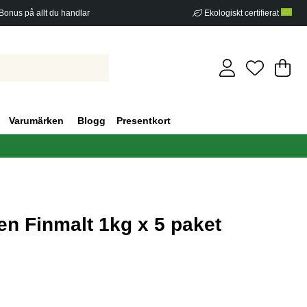
Bonus på allt du handlar
Ekologiskt certifierat
Di
An
.
Varumärken
Blogg
Presentkort
en Finmalt 1kg x 5 paket
g 0