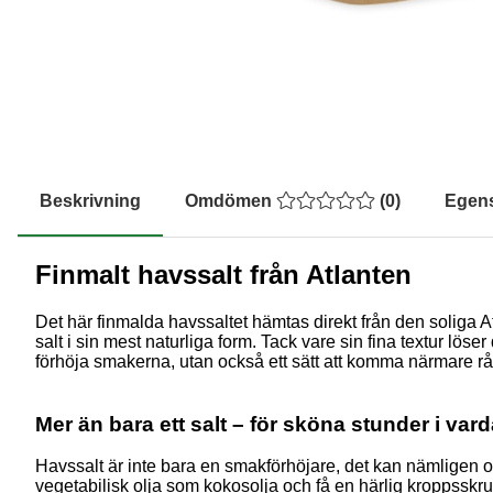
Beskrivning
Omdömen
(
0
)
Egen
Finmalt havssalt från Atlanten
Det här finmalda havssaltet hämtas direkt från den soliga Atla
salt i sin mest naturliga form. Tack vare sin fina textur lös
förhöja smakerna, utan också ett sätt att komma närmare rå
Mer än bara ett salt – för sköna stunder i var
Havssalt är inte bara en smakförhöjare, det kan nämligen 
vegetabilisk olja som kokosolja och få en härlig kroppsskru