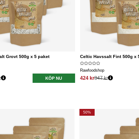
alt Grovt 500g x 5 paket
Celtic Havssalt Fint 500g x 
Rawfoodshop
r
424 kr
847 kr
KÖP NU
50%