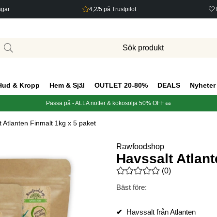
agar
4,2/5 på Trustpilot
Hud & Kropp
Hem & Själ
OUTLET 20-80%
DEALS
Nyheter
Passa på - ALLA nötter & kokosolja 50% OFF 🥜
t Atlanten Finmalt 1kg x 5 paket
Rawfoodshop
Havssalt Atlant
Medelbetyg 0 av 5 Antal bety
(
0
)
Bäst före:
✔
Havssalt från Atlanten