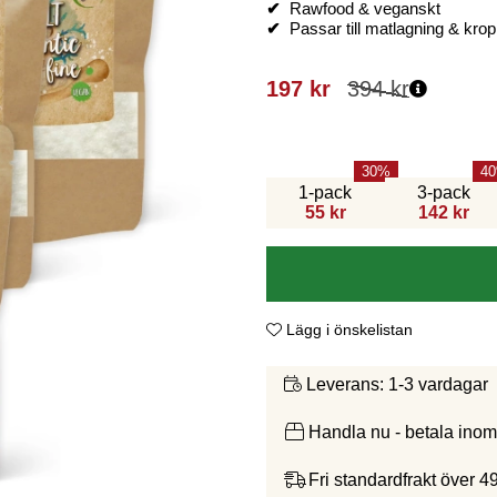
✔
Rawfood & veganskt
✔
Passar till matlagning & kro
197
kr
394
kr
30
40
1-pack
3-pack
55 kr
142 kr
Lägg i önskelistan
1-3 vardagar
Leverans:
Handla nu - betala ino
Fri standardfrakt över 4