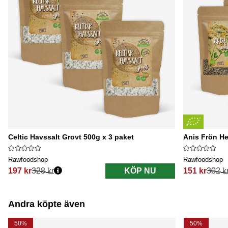
Celtic Havssalt Grovt 500g x 3 paket
Anis Frön He
Rawfoodshop
Rawfoodshop
197 kr
328 kr
KÖP NU
151 kr
302 k
Ordinarie pris:
Ordinarie pri
Andra köpte även
50%
50%