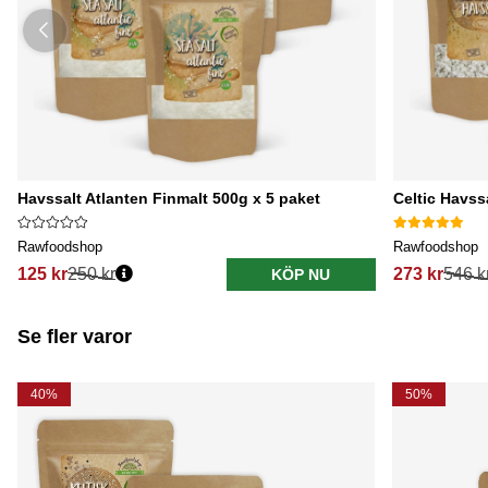
Havssalt Atlanten Finmalt 500g x 5 paket
Celtic Havss
Rawfoodshop
Rawfoodshop
125 kr
250 kr
273 kr
546 k
KÖP NU
Se fler varor
40%
50%