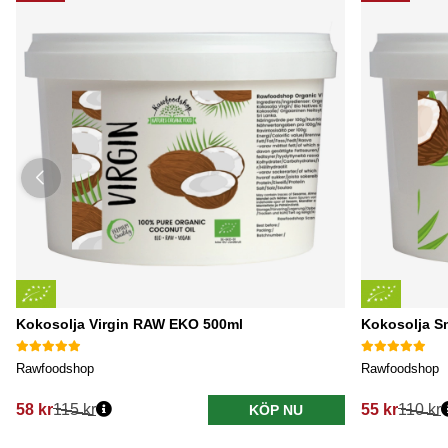
Kokosolja Virgin RAW EKO 500ml
Kokosolja S
Rawfoodshop
Rawfoodshop
58 kr
115 kr
55 kr
110 kr
KÖP NU