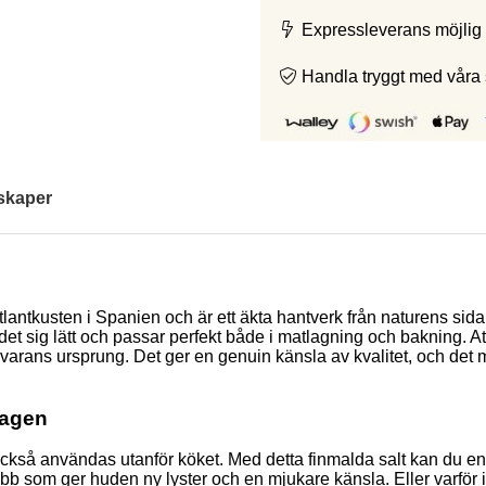
Expressleverans möjlig 
Handla tryggt med våra
skaper
ntkusten i Spanien och är ett äkta hantverk från naturens sida. Det 
er det sig lätt och passar perfekt både i matlagning och bakning. A
varans ursprung. Det ger en genuin känsla av kvalitet, och det 
dagen
också användas utanför köket. Med detta finmalda salt kan du e
bb som ger huden ny lyster och en mjukare känsla. Eller varför in