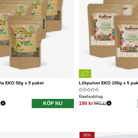
la EKO 50g x 5 paket
Lökpulver EKO 100g x 5 pak
Rawfoodshop
r
KÖP NU
190 kr
380 kr
s:
Ordinarie pris:
50%