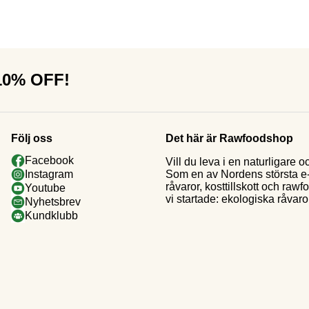
 10% OFF!
Följ oss
Det här är Rawfoodshop
Facebook
Vill du leva i en naturligar
Som en av Nordens största e-h
Instagram
råvaror, kosttillskott och raw
Youtube
vi startade: ekologiska råvaror
Nyhetsbrev
Kundklubb