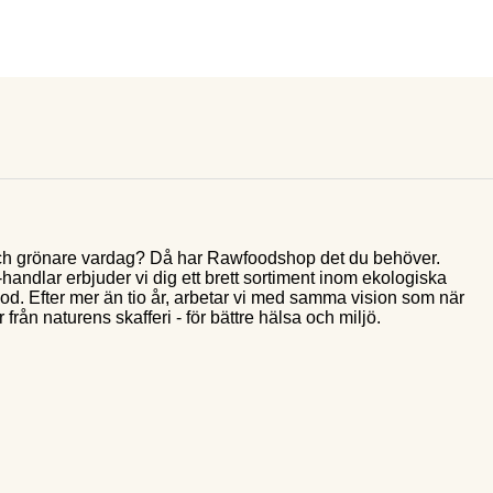
e och grönare vardag? Då har Rawfoodshop det du behöver.
andlar erbjuder vi dig ett brett sortiment inom ekologiska
food. Efter mer än tio år, arbetar vi med samma vision som när
 från naturens skafferi - för bättre hälsa och miljö.