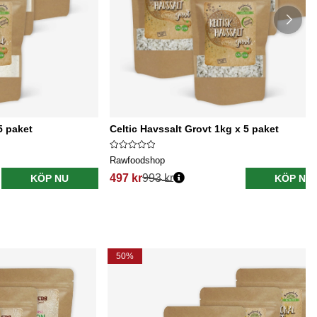
5 paket
Celtic Havssalt Grovt 1kg x 5 paket
Rawfoodshop
497 kr
993 kr
KÖP NU
KÖP NU
50%