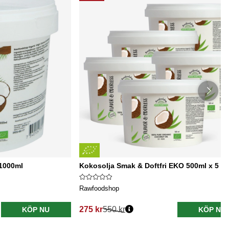
1000ml
Kokosolja Smak & Doftfri EKO 500ml x 5 bu
Rawfoodshop
275 kr
550 kr
KÖP NU
KÖP NU