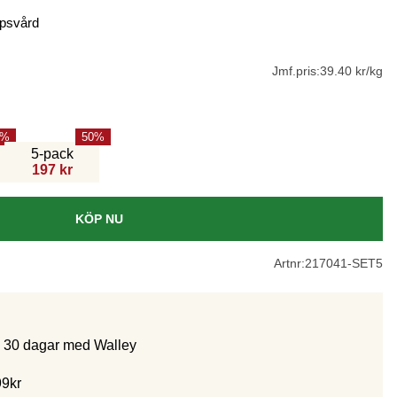
ppsvård
Jmf.pris:
39.40 kr/kg
50
5-pack
197 kr
KÖP NU
Artnr:
217041-SET5
m 30 dagar med Walley
99kr