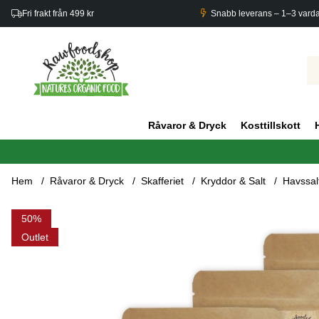
Fri frakt från 499 kr
Snabb leverans – 1–3 vard
Råvaror & Dryck
Kosttillskott
Hem
Råvaror & Dryck
Skafferiet
Kryddor & Salt
Havssal
Produktbilder Havssalt Atlanten Finmalt 1kg x 5 paket
50
Outlet