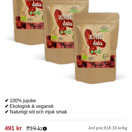
✔
100% jujube
✔
Ekologisk & vegansk
✔
Naturligt söt och mjuk smak
491
kr
819
kr
Jmf.pris:
818.33 kr/kg