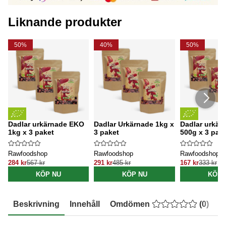
Liknande produkter
50%
40%
50%
Dadlar urkärnade EKO
Dadlar Urkärnade 1kg x
Dadlar urkär
1kg x 3 paket
3 paket
500g x 3 pak
Rawfoodshop
Rawfoodshop
Rawfoodshop
284 kr
567 kr
291 kr
485 kr
167 kr
333 kr
KÖP NU
KÖP NU
KÖP 
Beskrivning
Innehåll
Omdömen
(
0
)
E