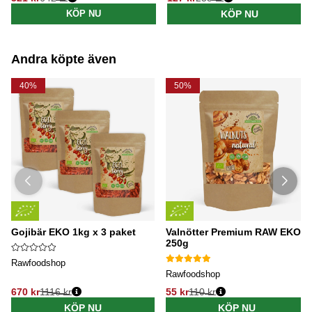
Ordinarie pris:
Ordinarie pris:
KÖP NU
KÖP NU
Andra köpte även
40%
50%
Gojibär EKO 1kg x 3 paket
Valnötter Premium RAW EKO
250g
Rawfoodshop
Rawfoodshop
670 kr
1116 kr
55 kr
110 kr
KÖP NU
KÖP NU