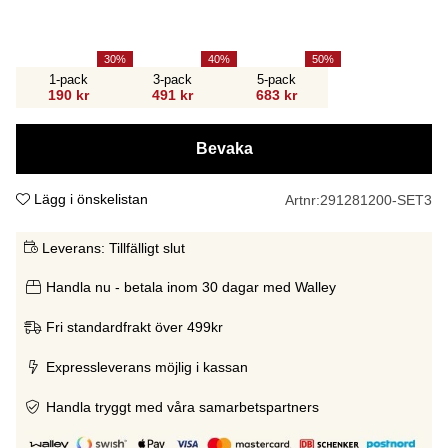
30
40
50
1-pack
3-pack
5-pack
190 kr
491 kr
683 kr
Bevaka
Lägg i önskelistan
Artnr:
291281200-SET3
Leverans:
Tillfälligt slut
Handla nu - betala inom 30 dagar med Walley
Fri standardfrakt över 499kr
Expressleverans möjlig i kassan
Handla tryggt med våra samarbetspartners