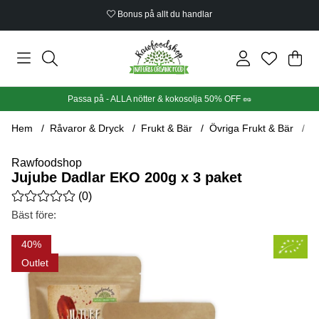
Bonus på allt du handlar
Din
Anta
.
Passa på - ALLA nötter & kokosolja 50% OFF 🥜
Hem
Råvaror & Dryck
Frukt & Bär
Övriga Frukt & Bär
J
Rawfoodshop
Jujube Dadlar EKO 200g x 3 paket
Medelbetyg 0 av 5 Antal betyg 0
(
0
)
Bäst före:
Produktbilder Jujube Dadlar EKO 200g x 3 paket
40
Outlet