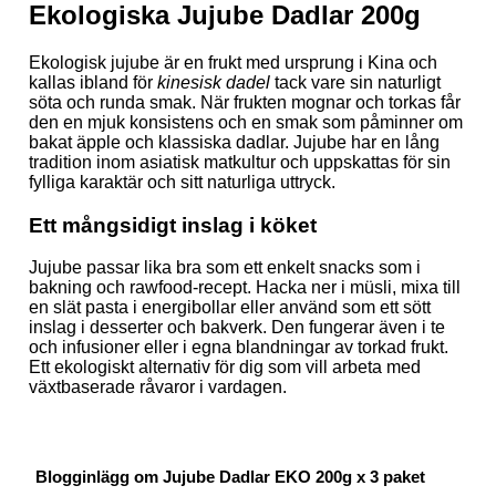
Ekologiska Jujube Dadlar 200g
Ekologisk jujube är en frukt med ursprung i Kina och
kallas ibland för
kinesisk dadel
tack vare sin naturligt
söta och runda smak. När frukten mognar och torkas får
den en mjuk konsistens och en smak som påminner om
bakat äpple och klassiska dadlar. Jujube har en lång
tradition inom asiatisk matkultur och uppskattas för sin
fylliga karaktär och sitt naturliga uttryck.
Ett mångsidigt inslag i köket
Jujube passar lika bra som ett enkelt snacks som i
bakning och rawfood-recept. Hacka ner i müsli, mixa till
en slät pasta i energibollar eller använd som ett sött
inslag i desserter och bakverk. Den fungerar även i te
och infusioner eller i egna blandningar av torkad frukt.
Ett ekologiskt alternativ för dig som vill arbeta med
växtbaserade råvaror i vardagen.
Blogginlägg om Jujube Dadlar EKO 200g x 3 paket