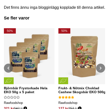
Det finns ännu inga blogginlägg kopplade till denna artikel.
Se fler varor
50%
50%
Björnbär Frystorkade Hela
Frukt- & Nötmix Choklad
EKO 50g x 5 paket
Cashew Skogsbär EKO 500g
Rawfoodshop
Rawfoodshop
321 kr
642 kr
127 kr
253 kr