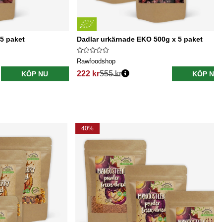
5 paket
Dadlar urkärnade EKO 500g x 5 paket
Rawfoodshop
222 kr
555 kr
KÖP NU
KÖP NU
40%