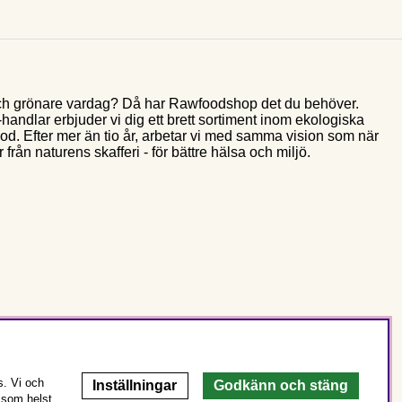
e och grönare vardag? Då har Rawfoodshop det du behöver.
andlar erbjuder vi dig ett brett sortiment inom ekologiska
food. Efter mer än tio år, arbetar vi med samma vision som när
 från naturens skafferi - för bättre hälsa och miljö.
s. Vi och
Inställningar
Godkänn och stäng
 som helst