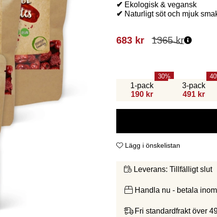
✔
Ekologisk & vegansk
✔
Naturligt söt och mjuk sma
683
kr
1365
kr
30
40
1-pack
3-pack
190 kr
491 kr
Lägg i önskelistan
Tillfälligt slut
Leverans:
Handla nu - betala ino
Fri standardfrakt över 4