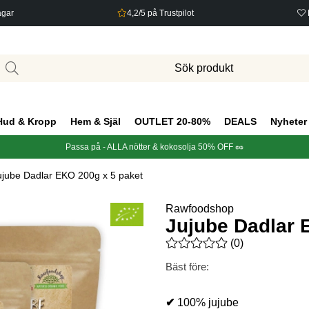
agar
4,2/5 på Trustpilot
Hud & Kropp
Hem & Själ
OUTLET 20-80%
DEALS
Nyheter
Passa på - ALLA nötter & kokosolja 50% OFF 🥜
ujube Dadlar EKO 200g x 5 paket
Rawfoodshop
Jujube Dadlar 
Medelbetyg 0 av 5 Antal bety
(
0
)
Bäst före:
✔
100% jujube