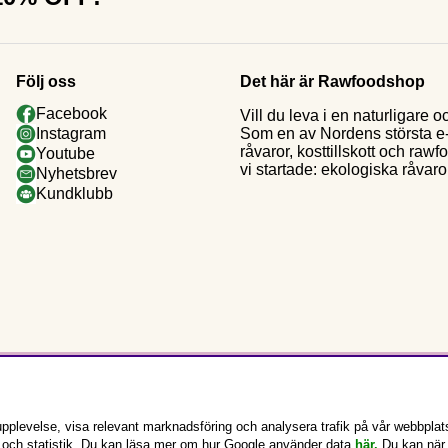
Följ oss
Det här är Rawfoodshop
Facebook
Vill du leva i en naturligar
Som en av Nordens största e-h
Instagram
råvaror, kosttillskott och raw
Youtube
vi startade: ekologiska råvaror
Nyhetsbrev
Kundklubb
pplevelse, visa relevant marknadsföring och analysera trafik på vår webbplat
g och statistik. Du kan läsa mer om hur Google använder data
här.
Du kan när