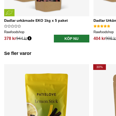
Dadlar urkärnade EKO 1kg x 5 paket
Dadlar Urkär
Rawfoodshop
Rawfoodshop
378 kr
944 kr
404 kr
808 k
KÖP NU
Se fler varor
30%