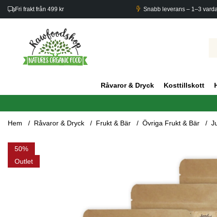
Fri frakt från 499 kr
Snabb leverans – 1–3 vard
Råvaror & Dryck
Kosttillskott
Hem
Råvaror & Dryck
Frukt & Bär
Övriga Frukt & Bär
J
Produktbilder Jujube Dadlar EKO 200g x 5 paket
50
Outlet