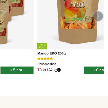
Mango EKO 250g
Rawfoodshop
73 kr
121 kr
KÖP NU
KÖP NU