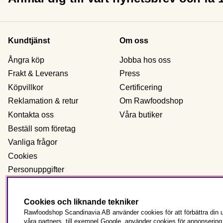
Kundtjänst
Om oss
Ångra köp
Jobba hos oss
Frakt & Leverans
Press
Köpvillkor
Certificering
Reklamation & retur
Om Rawfoodshop
Kontakta oss
Våra butiker
Beställ som företag
Vanliga frågor
Cookies
Personuppgifter
Cookies och liknande tekniker
Sverige
Rawfoodshop Scandinavia AB använder cookies för att förbättra din u
våra partners, till exempel Google, använder cookies för annonserin