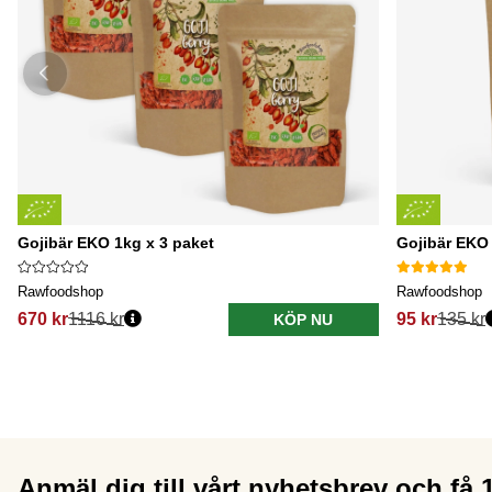
Gojibär EKO 1kg x 3 paket
Gojibär EKO
Rawfoodshop
Rawfoodshop
670 kr
1116 kr
95 kr
135 kr
KÖP NU
Anmäl dig till vårt nyhetsbrev och få