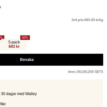
k
Jmf.pris:
683.00 kr/kg
50
5-pack
683 kr
Bevaka
Artnr:
291281200-SET5
m 30 dagar med Walley
99kr