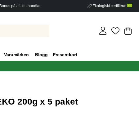
Bonus på allt du handlar
Ekologiskt certifierat
Di
An
.
Varumärken
Blogg
Presentkort
EKO 200g x 5 paket
g 0