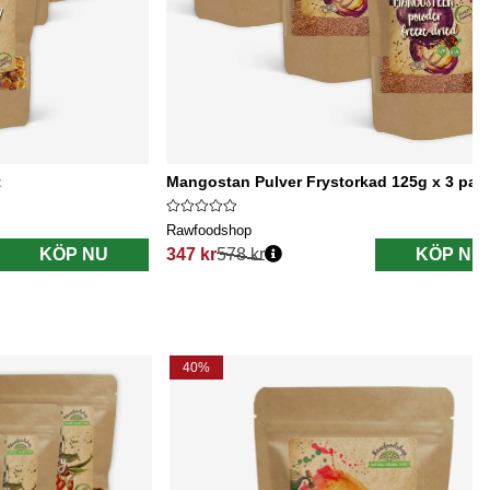
t
Mangostan Pulver Frystorkad 125g x 3 pak
Rawfoodshop
KÖP NU
347 kr
578 kr
KÖP NU
Ordinarie pris:
40%