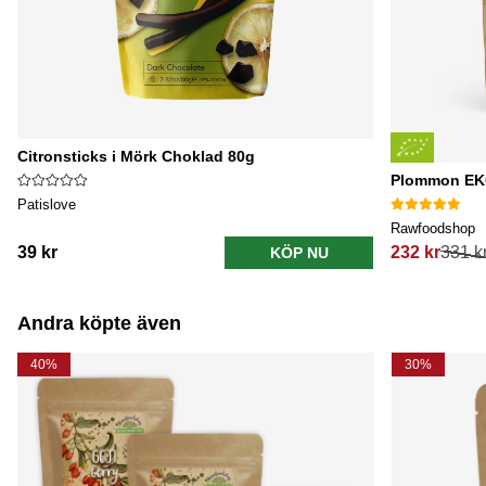
Citronsticks i Mörk Choklad 80g
Plommon EK
Patislove
Rawfoodshop
39 kr
232 kr
331 k
KÖP NU
Ordinarie pri
Andra köpte även
40%
30%