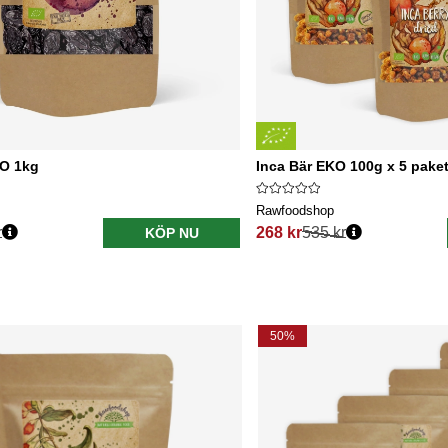
O 1kg
Inca Bär EKO 100g x 5 pake
Rawfoodshop
r
268 kr
535 kr
KÖP NU
s:
Ordinarie pris:
50%