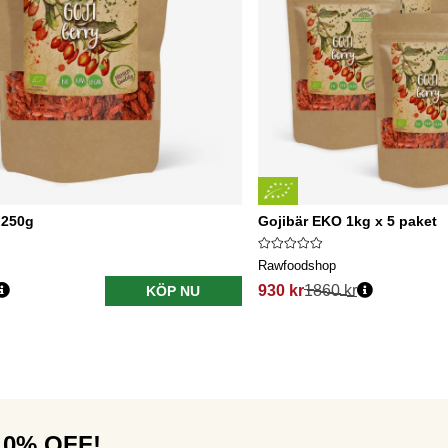
 250g
Gojibär EKO 1kg x 5 paket
Rawfoodshop
930 kr
1860 kr
KÖP NU
 10% OFF!