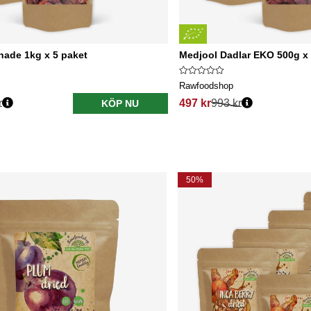
nade 1kg x 5 paket
Medjool Dadlar EKO 500g x 
Rawfoodshop
r
497 kr
993 kr
KÖP NU
50%